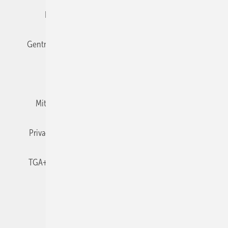
Editor's choice
E-Paper
Fachbeiträge
Gentner Verlag
Impressum
Karriere bei Gentner
Team
Mediaservice
Mitgliedschaften und Engagement
Newsletter
Privacy Manager
RSS-Feed
TGA+E abonnieren
TGA+E-WissensCheck
Veranstaltungen / Webinare
© 2026 TGA+E Fachplaner