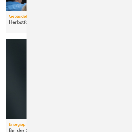
Gebäudebestand
Herbstforum Altbau: NT-ready statt
H2-ready
Energiepreise
Bei der Strompreissenkung für Wärmepumpen ist