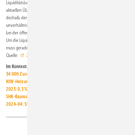
Liquiditätsbelastung für die Bauunternehmen darstellt. Bei der
aktuellen Überarbeitung der EU-Zahlungs­verzugs­richtlinie muss
deshalb der Schutz von Mittelstand und Handwerk vor
unverhältnismäßig langen Zahlungsfristen im Zentrum stehen. Gerade
bei der öffentlichen Hand besteht noch deutlicher Nachholbedarf.
Um die Liquidität der Bauunternehmen nicht noch weiter zu belasten,
muss gerade sie sich an die gesetzlichen Zahlungsfristen halten.“ ■
Quelle:
ZDB
/ jv
Im Kontext:
34 000 Zuschusszusagen nach 100 Tagen Heizungsförderung
KfW-Heizungsförderung für private MFH-Eigentümer gestartet
2023: 0,3 % weniger Baufertigstellungen als im Vorjahr
SHK-Baumarkt: Hohe Stornierungsquote beim Wohnungsbau
2024-04: 55 % der Wohnungsbauunternehmen fehlen Aufträge
Teilen
Link kopieren