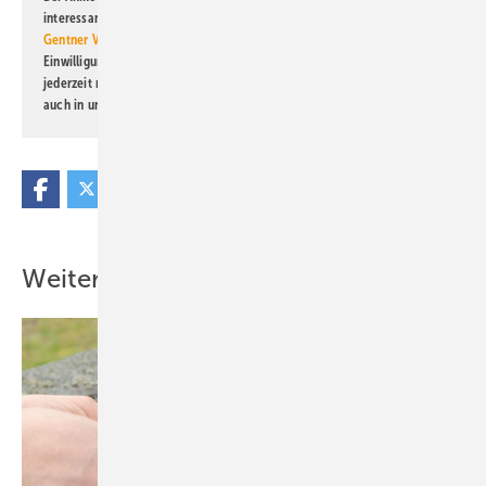
interessante Verlags- und Online-Angebote
der Marken der Alfons W.
Gentner Verlag GmbH & Co. KG
informiert zu werden. Diese
Einwilligung kann ich jederzeit widerrufen und eine Abmeldung ist
jederzeit möglich. Informationen zum Umgang mit Daten finden Sie
auch in unserer
Datenschutzerklärung
.
Weitere Inhalte