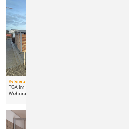
Referenzprojekt
TGA im Modulbau: Raum­kli­ma für be­zahl­ba­ren
Wohn­raum