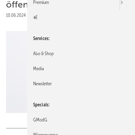
öffentlicher Hand
Premium
10.06.2024
|
Druckvorschau
+E
Services
Abo & Shop
Media
Newsletter
Specials
Gehkah – stock.adobe.com
GModG
Wärmepumpe