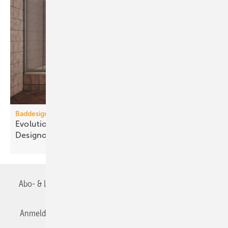
Baddesign
Evolution des Ba­de­zim­mers: Vom Zweck­raum zum
De­sign­ob­jekt
Abo- & Leserservice
AGB
Alle Inhalte chronologisch
Anmelden
Anmeldung & Registrierung
Datenschutz