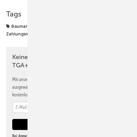
Tags
Baumarkt
Bauwirtschaft
Umfragen
ZDB
Zahlungsmoral
Keine Zeit? Kein Problem mit dem
TGA+E Newsletter!
Mit unserem Newsletter erhalten Sie regelmäßig von uns
ausgewählte Informationen und Neuigkeiten, gebündelt und
kostenlos direkt ins Postfach.
Bei Anmeldung zu diesem Newsletter bin ich damit einverstanden, über