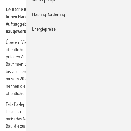
Deutsche Bau­firmen bewerten das Zahlungs­verhalten der öffent­
Heizungsförderung
lichen Hand schlechter als das gewerb­licher oder pri­va­ter
Auftrag­geber, zeigt eine Umfrage des Zentral­ver­bands Deutsches
Energiepreise
Bau­gewerbe (ZDB).
Über ein Viertel der Betriebe schätzt das Zahlungsverhalten der
öffentlichen Hand als schlecht oder sogar sehr schlecht ein. Bei den
privaten Auftraggebern finden das nur rund 5 %. Die Hälfte aller
Baufirmen berichtet, dass öffentliche Auftraggeber Zahlungsfristen um
bis zu einem Monat überschreiten. Sogar bis zu 6 Monate länger
müssen 20 % der Firmen auf ihr Geld warten. Als einen Hauptgrund
nennen die Baufirmen sehr häufig Personalmangel bei der
öffentlichen Hand.
Felix Pakleppa, Hauptgeschäftsführer des ZDB: „Manche Behörden
lassen sich besonders lange Zeit, und unsere Betriebe haben dann
meist das Nachsehen. Wir beklagen die schlechte Zahlungsmoral am
Bau, die zusammen mit der Vorleistungspflicht eine erhebliche