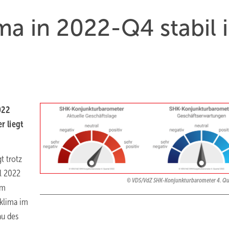
ma in 2022-Q4 stabil 
022
r liegt
t trotz
l 2022
VDS/VdZ SHK-Konjunkturbarometer 4. Qu
em
klima im
au des