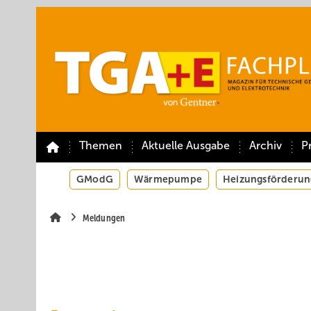
Springe
Springe
Springe
auf
auf
auf
Hauptinhalt
Hauptmenü
SiteSearch
Themen
Aktuelle Ausgabe
Archiv
P
GModG
Wärmepumpe
Heizungsförderun
Meldungen