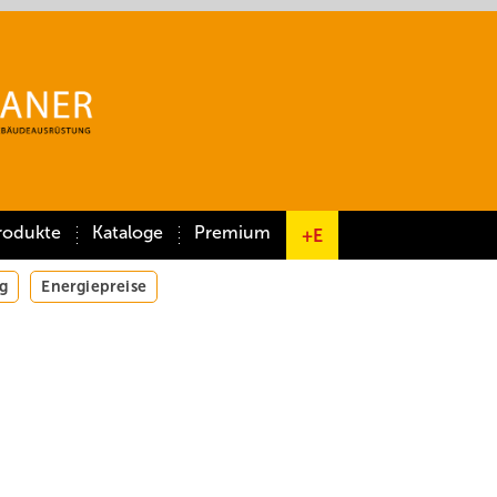
rodukte
Kataloge
Premium
+E
g
Energiepreise