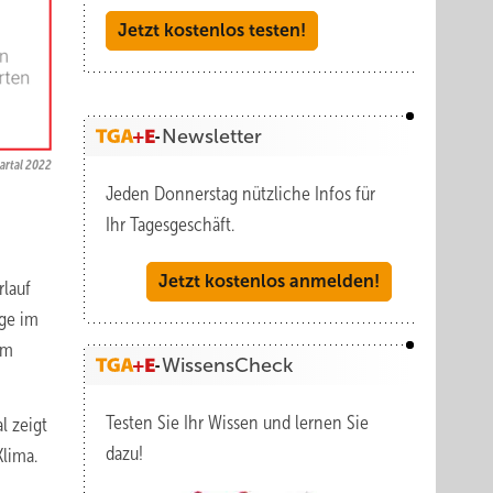
Jetzt kostenlos testen!
Newsletter
artal 2022
Jeden Donnerstag nützliche Infos für
Ihr Tagesgeschäft.
Jetzt kostenlos anmelden!
rlauf
nge im
im
WissensCheck
Testen Sie Ihr Wissen und lernen Sie
l zeigt
dazu!
lima.