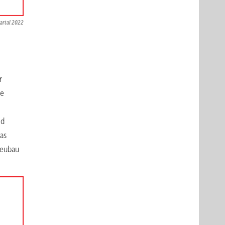
artal 2022
r
ie
nd
as
Neubau