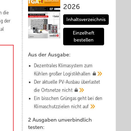
2026
h die
Inhaltsverzeichnis
ng der
al
Einzelheft
bestellen
Aus der Ausgabe:
Dezentrales Klimasystem zum
Kühlen großer
Logistik­hallen
Der aktuelle PV-Ausbau über­lastet
die Orts­netze
nicht
Ein bisschen Grüngas geht bei den
Klima­schutz­zielen nicht
auf
2 Ausgaben unverbindlich
testen: