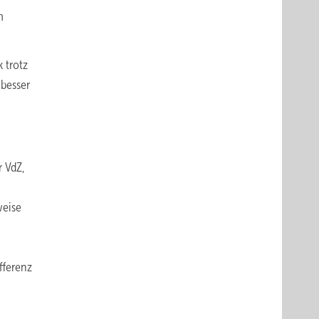
m
 trotz
 besser
r VdZ,
weise
fferenz