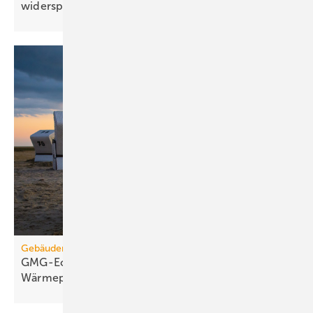
widersprechen
Gebäudemodernisierungsgesetz
GMG-Eckpunkte: Es kommt jetzt auf
Wärmepumpen
an