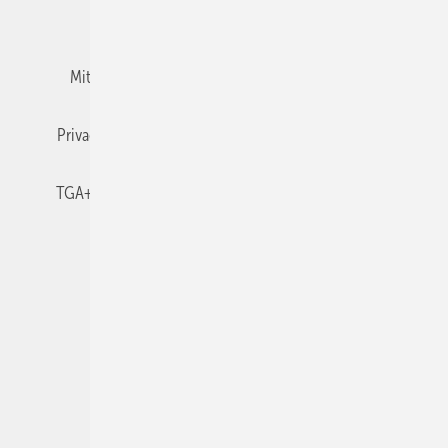
Team
Mediaservice
Mitgliedschaften und Engagement
Newsletter
Privacy Manager
RSS-Feed
TGA+E abonnieren
TGA+E-WissensCheck
Veranstaltungen / Webinare
© 2026 TGA+E Fachplaner