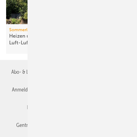
Sommerlicher Wärmeschutz
Heizen und kühlen mit
Luft-Luft-Wärmepumpen
Abo- & Leserservice
AGB
Alle Inhalte chronologisch
Anmelden
Anmeldung & Registrierung
Datenschutz
Editor's choice
E-Paper
Fachbeiträge
Gentner Verlag
Impressum
Karriere bei Gentner