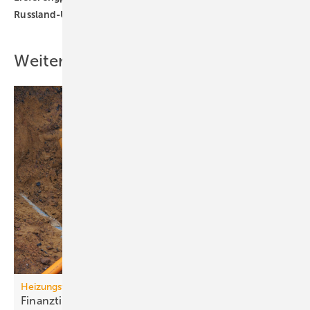
Russland-Ukraine-Krieg
Weitere Inhalte
Heizungswende
Finanztip: Kosten für Gasan­schluss-Stillle­gung