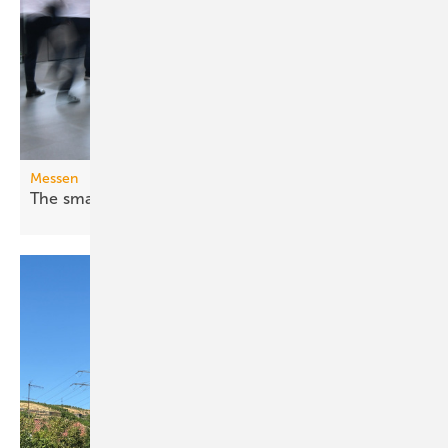
Messen
The smarter E Europe 2026: Fossil war
gestern