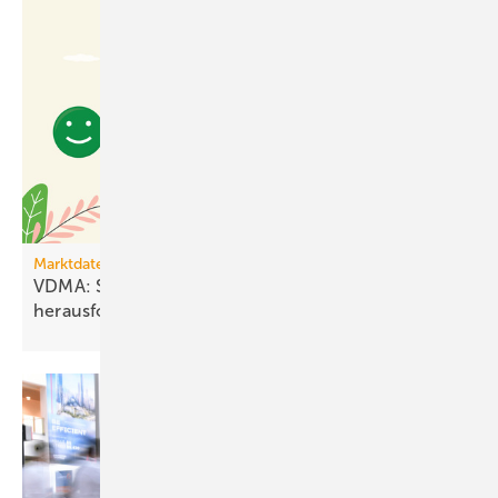
Marktdaten
VDMA: Stimmung stabil – Geschäfts­lage bleibt
heraus­fordernd