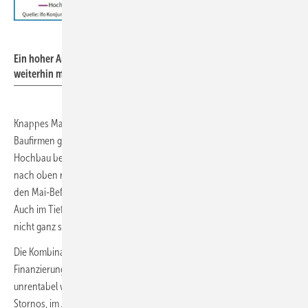
ifo Institut
Ein hoher Anteil der Bauunternehmen rechnet im Mail 2022
weiterhin mit deutlich steigenden Preisen.
Knappes Material und hohe Energiekosten treiben die Preise. Die
Baufirmen geben die Verteuerungen an die Bauherren weiter: Im
Hochbau berichtete ein Großteil der Unternehmen, die Preise kürzlich
nach oben revidiert zu haben. Für die kommenden Monate waren bei
den Mai-Befragungen sehr häufig weitere Anpassungen eingeplant.
Auch im Tiefbau kam es vielerorts zu Preissteigerungen, wenngleich
nicht ganz so häufig wie im Hochbau.
Die Kombination aus steigenden Baupreisen und höheren
Finanzierungszinsen führen nun dazu, dass die ersten Projekte
unrentabel werden: Im Mai berichteten 13,4 % der Hochbauer von
Stornos, im April 2022 waren es noch 7,5 % und im März 2022 „nur“