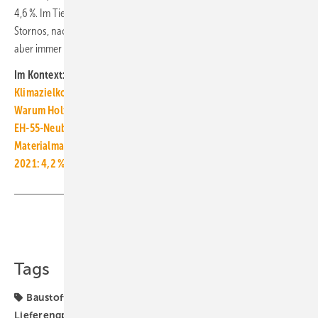
4,6 %. Im Tiefbau meldeten im Mai 2022 bei den Tiefbauern 8,8 %
Stornos, nach 9,3 % im April 2022. Insgesamt sind die Auftragsbücher
aber immer noch prall gefüllt. ■
Im Kontext:
Klimazielkompatible Gebäudesanierung kostet 49 000 Euro
Warum Holzpellets aktuell so teuer sind
EH-55-Neubaustandard in GEG-Anhörung umstritten
Materialmangel in der Industrie hat sich im Mai 2022 verschärft
2021: 4,2 % weniger Baufertigstellungen
Teilen
Link kopieren
Tags
Baustoffmangel
Hochbau
Ifo Institut
Lieferengpässe
Materialmangel
Preissteigerung