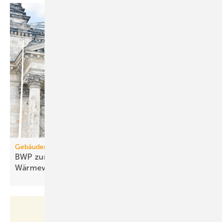
Gebäudemodernisierungsgesetz
BWP zum GModG-Ent­wurf: Rück­schritt für die
Wär­me­wen­de