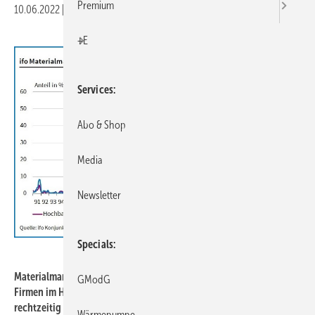
Premium
10.06.2022
|
Druckvorschau
+E
Services
Abo & Shop
Media
Newsletter
Specials
ifo Institut
Materialmangel auf dem Bau: Im Mai 2022 berichten 56,6 % der
GModG
Firmen im Hochbau, dass sie Probleme haben, Baustoffe
rechtzeitig zu beschaffen.
Wärmepumpe