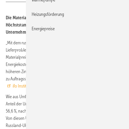
Heizungsförderung
Die Materialknappheit auf den Baustellen hat im Mai 2022 den
Höchststand seit 1991 erreicht. Im Hochbau meldeten 56,6 % der
Energiepreise
Unternehmen Materialmangel.
„Mit dem russischen Angriff auf die Ukraine haben sich die
Lieferprobleme bei Baustoffen drastisch verschärft. Und die
Materialpreise legen infolge der Knappheit und höheren
Energiekosten weiter zu. Aufgrund der steigenden Baukosten und der
höheren Zinsen kommt es nun besonders im Wohnungsbau vermehrt
zu Auftragsstornierungen“, berichtet Forscher Felix Leiss, Forscher am
ifo Institut
.
Wie aus Umfragen des ifo Instituts hervorgeht, lag im Hochbau der
Anteil der Unternehmen, die Knappheit meldeten, im Mai 2022 bei
56,6 %, nach 54,2 % im Vormonat. Im Tiefbau wurden 44,8 % ermittelt.
Von diesen Unternehmen berichteten wiederum 91,1 %, dass der
Russland-Ukraine-Krieg die Materialengpässe verschärft habe.