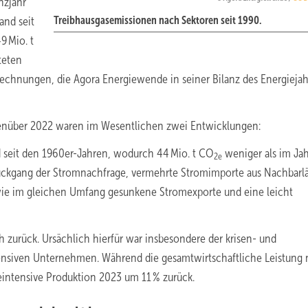
nzjahr
and seit
Treibhausgasemissionen nach Sektoren seit 1990.
9 Mio. t
teten
erechnungen, die Agora Energiewende in seiner Bilanz des Energiejah
nüber 2022 waren im Wesentlichen zwei Entwicklungen:
d seit den 1960er-Jahren, wodurch 44 Mio. t CO
weniger als im Ja
2e
 Rückgang der Stromnachfrage, vermehrte Stromimporte aus Nachbarl
owie im gleichen Umfang gesunkene Stromexporte und eine leicht
h zurück. Ursächlich hierfür war insbesondere der krisen- und
ensiven Unternehmen. Während die gesamtwirtschaftliche Leistung
eintensive Produktion 2023 um 11 % zurück.