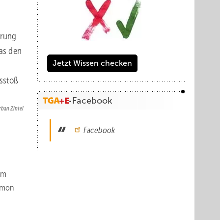
erung
as den
Jetzt Wissen checken
sstoß
Facebook
rban Zintel
Facebook
em
Simon