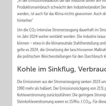
„In der Emissionsreduktion bei der Industrie sehen wir 
Produktionseinbruch schwächt den Industriestandort Deut
werden, ist auch für das Klima nichts gewonnen. Auch d
hinterher.“
Um die CO
-intensive Stromerzeugung dauerhaft im Str
2
im Jahr 2024 weiter verstärkt werden. Die Industrie br
können – etwa in die klimaneutrale Stahlherstellung un
gelte es 2024, die Umsetzung der beschlossenen Maßnah
die politischen Weichenstellungen für den Durchbruch kl
Kohle im Sinkflug, Verbrau
Die Emissionen aus der Stromerzeugung sanken 2023 um
1990 mehr als halbiert. Der Emissionsrückgang von 21 %
Kohleverstromung zurückzuführen: Die geringere Stromp
Steinkohleverstromung waren es 15 Mio. t CO
. Für die
2e