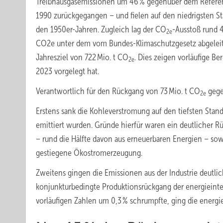
Treibhausgas­emissionen um 46 % gegenüber dem Refere
1990 zurückgegangen – und fielen auf den niedrigsten St
den 1950er-Jahren. Zugleich lag der CO
-Ausstoß rund 4
2e
CO2e unter dem vom Bundes-Klimaschutzgesetz abgelei
Jahresziel von 722 Mio. t CO
. Dies zeigen vorläufige B
2e
2023 vorgelegt hat.
Verantwortlich für den Rückgang von 73 Mio. t CO
gege
2e
Erstens sank die Kohleverstromung auf den tiefsten Stan
emittiert wurden. Gründe hierfür waren ein deutlicher
– rund die Hälfte davon aus erneuerbaren Energien – s
gestiegene Ökostromerzeugung.
Zweitens gingen die Emissionen aus der Industrie deutlic
konjunkturbedingte Produktionsrückgang der energieint
vorläufigen Zahlen um 0,3 % schrumpfte, ging die energi