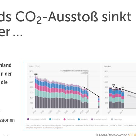
nds CO
-Ausstoß sinkt
2
er …
chland
in der
 die
-
issionen
Agora Energiewende /
CC B