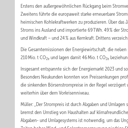
Erstens den außergewöhnlichen Rückgang beim Stromverbr
Zweitens führte die europaweit starke erneuerbare Strom
heimischen Kohlekraftwerken zu produzieren. Über das 
Stroms ins Ausland und importierte 69 TWh. 49 % der St
und Windkraft – und 24 % aus Kernkraft. Drittens verzei
Die Gesamtemissionen der Energiewirtschaft, die neben 
210 Mio. t CO
und lagen damit 46 Mio. t CO
beziehung
2e
2e
Insgesamt entspannte sich der Energiemarkt 2023 und sow
Besonders Neukunden konnten von Preissenkungen profit
die sinkenden Börsenstrompreise in der Regel verzögert 
weiterhin über dem Vorkrisenniveau.
Müller: „Der Strompreis ist durch Abgaben und Umlagen stä
bremst den Umstieg von Haushalten auf klimafreundlic
Abgaben- und Umlagesystems ist notwendig, um das Ungl