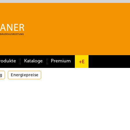
rodukte
Kataloge
Premium
+E
g
Energiepreise