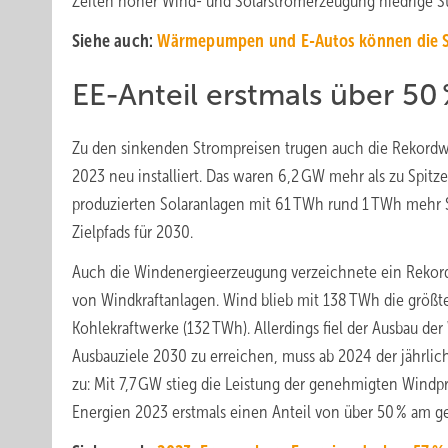
Zeiten hoher Wind- und Solarstromerzeugung niedrige St
Siehe auch:
Wärmepumpen und E-Autos können die 
EE-Anteil erstmals über 50
Zu den sinkenden Strompreisen trugen auch die Rekordw
2023 neu installiert. Das waren 6,2 GW mehr als zu Spi
produzierten Solaranlagen mit 61 TWh rund 1 TWh mehr St
Zielpfads für 2030.
Auch die Windenergieerzeugung verzeichnete ein Rekord
von Windkraftanlagen. Wind blieb mit 138 TWh die größ
Kohlekraftwerke (132 TWh). Allerdings fiel der Ausbau de
Ausbauziele 2030 zu erreichen, muss ab 2024 der jährl
zu: Mit 7,7 GW stieg die Leistung der genehmigten Wind
Energien 2023 erstmals einen Anteil von über 50 % am 