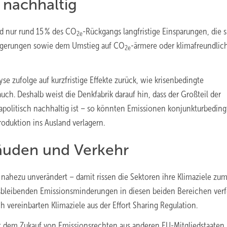
 nachhaltig
 nur rund 15 % des CO
-Rückgangs langfristige Einsparungen, die s
2e
teigerungen sowie dem Umstieg auf CO
-ärmere oder klimafreundlic
2e
e zufolge auf kurzfristige Effekte zurück, wie krisenbedingte
h. Deshalb weist die Denkfabrik darauf hin, dass der Großteil der
politisch nachhaltig ist – so könnten Emissionen konjunkturbeding
produktion ins Ausland verlagern.
äuden und Verkehr
nahezu unverändert – damit rissen die Sektoren ihre Klimaziele zu
ausbleibenden Emissionsminderungen in diesen beiden Bereichen verf
h vereinbarten Klimaziele aus der Effort Sharing Regulation.
t dem Zukauf von Emissionsrechten aus anderen EU-Mitgliedstaaten