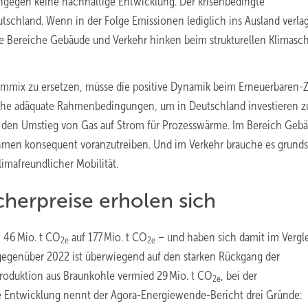
hingegen keine nachhaltige Entwicklung. Der krisenbedingte
schland. Wenn in der Folge Emissionen lediglich ins Ausland verlag
ie Bereiche Gebäude und Verkehr hinken beim strukturellen Klimasc
ommix zu ersetzen, müsse die positive Dynamik beim Erneuerbaren-
auche adäquate Rahmenbedingungen, um in Deutschland investieren z
d den Umstieg von Gas auf Strom für Prozesswärme. Im Bereich Geb
men konsequent voranzutreiben. Und im Verkehr brauche es grunds
imafreundlicher Mobilität.
cherpreise erholen sich
 46 Mio. t CO
auf 177 Mio. t CO
– und haben sich damit im Vergl
2e
2e
 gegenüber 2022 ist überwiegend auf den starken Rückgang der
roduktion aus Braunkohle vermied 29 Mio. t CO
, bei der
2e
se Entwicklung nennt der Agora-Energiewende-Bericht drei Gründe: