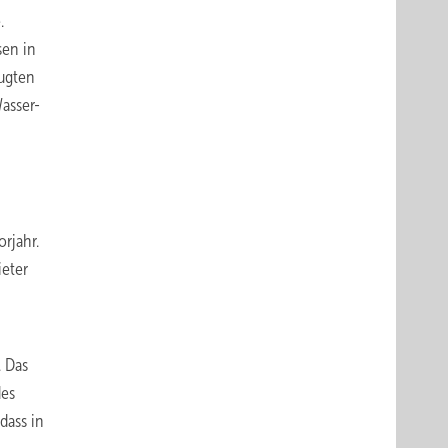
.
sen in
eugten
asser-
rjahr.
eter
. Das
des
dass in