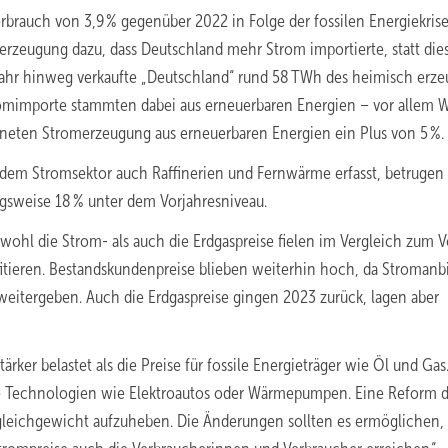
auch von 3,9 % gegenüber 2022 in Folge der fossilen Energiekrise
erzeugung dazu, dass Deutschland mehr Strom importierte, statt die
Jahr hinweg verkaufte „Deutschland“ rund 58 TWh des heimisch erz
romimporte stammten dabei aus erneuerbaren Energien – vor allem W
chneten Stromerzeugung aus erneuerbaren Energien ein Plus von 5 %.
dem Stromsektor auch Raffinerien und Fernwärme erfasst, betrugen
sweise 18 % unter dem Vorjahresniveau.
ohl die Strom- als auch die Erdgaspreise fielen im Vergleich zum Vo
ieren. Bestandskundenpreise blieben weiterhin hoch, da Stromanbi
weitergeben. Auch die Erdgaspreise gingen 2023 zurück, lagen aber
rker belastet als die Preise für fossile Energieträger wie Öl und Gas
he Technologien wie Elektroautos oder Wärmepumpen. Eine Reform 
eichgewicht aufzuheben. Die Änderungen sollten es ermöglichen, 