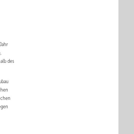
Jahr
,
alb des
ubau
chen
lichen
egen