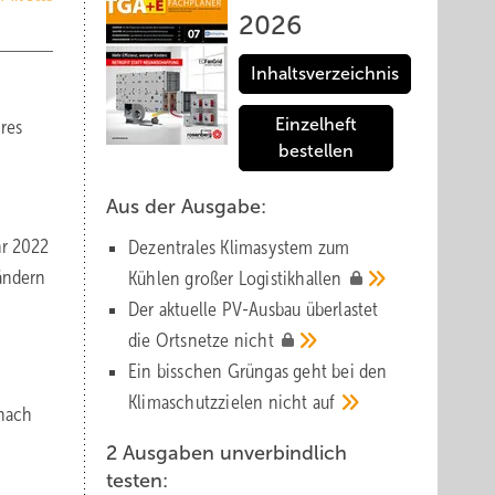
2026
Inhaltsverzeichnis
Einzelheft
res
bestellen
Aus der Ausgabe:
hr 2022
Dezentrales Klimasystem zum
ändern
Kühlen großer
Logistik­hallen
Der aktuelle PV-Ausbau über­lastet
die Orts­netze
nicht
Ein bisschen Grüngas geht bei den
Klima­schutz­zielen nicht
auf
 nach
2 Ausgaben unverbindlich
testen: