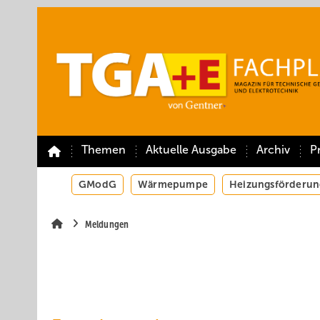
Springe
Springe
Springe
auf
auf
auf
Hauptinhalt
Hauptmenü
SiteSearch
Themen
Aktuelle Ausgabe
Archiv
P
GModG
Wärmepumpe
Heizungsförderun
Meldungen