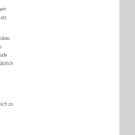
ert
hutz
Zubau
u
äude
ätzlich
eich zu