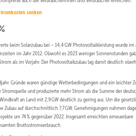
rompreise auch die Verbraucherinnen und Verbraucher erreichen.“
Stromkosten senken
 %
erte beim Solarzubau bei – 14,4 GW Photovoltaikleistung wurde im 
tzenzeiten im Jahr 2012. Obwohl es 2023 weniger Sonnenstunden gab
rom als im Vorjahr. Der Photovoltaikzubau lag damit deutlich oberh
jahr. Gründe waren günstige Wetterbedingungen und ein leichter Z
te Stromquelle und produzierte mehr Strom als die Summe der deuts
r Windkraft an Land mit 2,9 GW deutlich zu gering aus. Um die gesetz
iche Zubau auf durchschnittlich 7,7 GW. Genehmigungen nahmen dag
projekte um 74 % gegenüber 2022. Insgesamt erreichten erneuerbare
gesamten Bruttostromverbrauch.