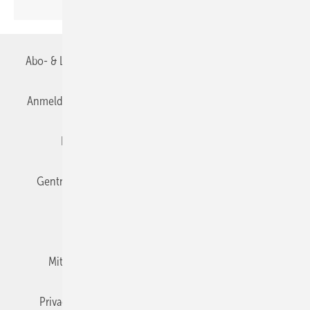
Abo- & Leserservice
AGB
Alle Inhalte chronologisch
Anmelden
Anmeldung & Registrierung
Datenschutz
Editor's choice
E-Paper
Fachbeiträge
Gentner Verlag
Impressum
Karriere bei Gentner
Team
Mediaservice
Mitgliedschaften und Engagement
Newsletter
Privacy Manager
RSS-Feed
TGA+E abonnieren