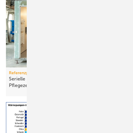
Referenzprojekt Geberit
Serielle Badfertigung im Pful­len­dor­fer
Pfle­ge­zen­trum