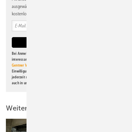
ausgewählte Informationen und Neuigkeiten, gebündelt und
kostenlos direkt ins Postfach.
Bei Anmeldung zu diesem Newsletter bin ich damit einverstanden, über
interessante Verlags- und Online-Angebote
der Marken der Alfons W.
Gentner Verlag GmbH & Co. KG
informiert zu werden. Diese
Einwilligung kann ich jederzeit widerrufen und eine Abmeldung ist
jederzeit möglich. Informationen zum Umgang mit Daten finden Sie
auch in unserer
Datenschutzerklärung
.
Weitere Inhalte