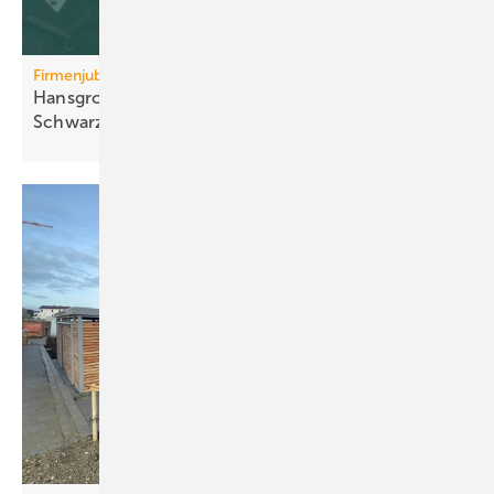
Firmenjubiläum
Hansgrohe: 125 Jahre Sa­ni­tär­tech­nik aus dem
Schwarz­wald