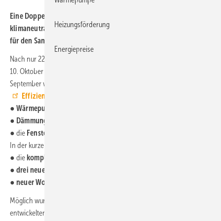
Eine Doppelhaushälfte in Hamburg wurde in 22 Tagen zum
Heizungsförderung
klimaneutralen Zuhause. Die Musterbaustelle soll eine Lösung
für den Sanierungsstau aufzeigen.
Energiepreise
Nach nur 22 Werktagen beendeten mehr als 60 Handwerker:innen am
10. Oktober 2023 die Arbeit in Hamburg Duvenstedt. Seit dem 08.
September wurde hier eine Doppelhaushälfte von 1963 auf
Effizienzhausstandard 70 EE
energetisch saniert:
●
Wärmepumpe
und
PV-Dach
wurden installiert,
●
Dämmung
in Dach und Fassade angebracht und
● die
Fenster
ausgetauscht.
In der kurzen Bauzeit wurde außerdem
● die
komplette Haustechnik
modernisiert,
●
drei neue Bäder
eingebaut und
●
neuer Wohnraum
im Dachgeschoss geschaffen.
Möglich wurde das durch den von Bauingenieur Ronald Meyer
entwickelten Ansatz des Sanierungssprints. Mithilfe von Methoden