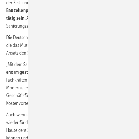
der Zeit- und Prozessoptimierung und einem
stundengenauen
Bauzeitenplan können alle Gewerke zeitgleich auf der Baustelle
tätig sein.
Auf der Baustelle in Hamburg wurde nun gezeigt: Der
Sanierungssprint funktioniert auch in der Praxis.
Die Deutsche Unternehmensinitiative Energieeffizienz (Deneff e.V.),
die das Musterprojekt mit angestoßen hat, ist überzeugt, dass der
Ansatz den Sanierungsmarkt revolutionieren kann.
„Mit dem Sanierungssprint kann die
Produktivität im Handwerk
enorm gesteigert
werden. Das heißt, mit den vorhandenen
Fachkräften viel mehr zu schaffen und mit der energetischen
Modernisierung große Schritte nach vorn zu gehen“, sagt Deneff-
Geschäftsführer Henning Ellermann. Zudem seien dadurch
Kostenvorteile erreichbar.
Auch wenn die Zeit anstrengend war, würde sich die Baufamilie
wieder für den Sanierungssprint entscheiden. Er sei für
Hauseigentümer:innen eine Möglichkeit, deutlich besser planen zu
können und den
Baustress nach einer relativ kurzen Zeit hinter