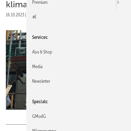
klimaneutral
Premium
16.10.2023
|
Druckvorschau
+E
Services
Abo & Shop
Media
Newsletter
Specials
Ronald Meyer
GModG
Wärmepumpe