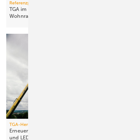
Referenzprojekt
TGA im Modulbau: Raum­kli­ma für be­zahl­ba­ren
Wohn­raum
TGA-Hersteller
Erneuerung des Jumo-Turms: Neue Funktionen
und
LED-Technik