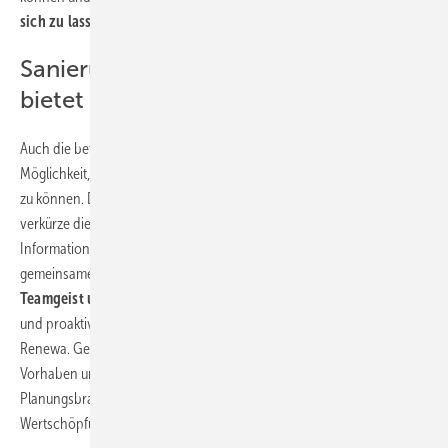
sich zu lassen.
Sanierungssprint: Diese Vorteile
bietet er dem Handwerk
Auch die beteiligten Handwerksbetriebe sehen Vorteile: Es biete die
Möglichkeit,
mehr Baustellen bei gleichen Ressourcen umsetzen
zu können. Dass alle Gewerke gleichzeitig auf der Baustelle sind,
verkürze die Entscheidungswege und verbessere den
Informationsfluss. „Die Mitarbeiter lernen sich kennen, auch beim
gemeinsamen Mittagessen – hierdurch
entwickelt sich ein
Teamgeist und man redet miteinander,
man klärt Probleme schnell
und proaktiv“, beobachtet Sanierungsmanager Lion Horlacher von
Renewa. Gemeinsam mit Ronald Meyer betreute er das Hamburger
Vorhaben und nimmt bereits Input für die Zukunft mit – auch in der
Planungsbranche ergäben sich durch den Sprint Möglichkeiten, die
Wertschöpfungstiefe und Geschwindigkeit zu erhöhen.