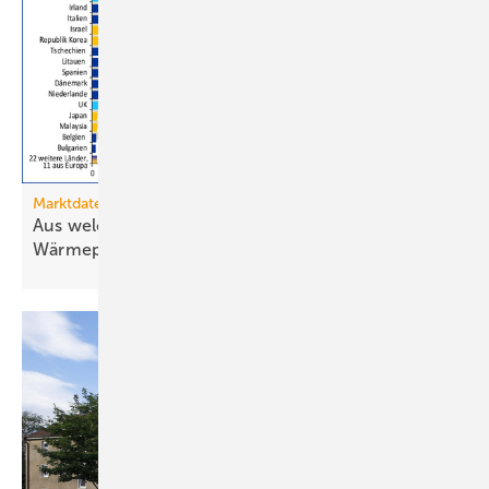
Marktdaten
Aus welchen Ländern importiert Deutschland
Wärmepumpen?