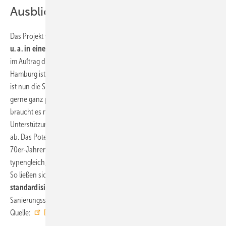
Ausblick
Das Projekt wird nun ausgewertet und das
Potenzial des Konzeptes
u.
a. in einem Forschungsvorhaben
m
it der Universität Stuttgart
im Auftrag der Agora Energiewende untersucht. „Das Vorhaben in
Hamburg ist ein guter Anfang und macht vor, wie’s geht. Knackpunkt
ist nun die Skalierbarkeit, die parallel untersucht wird und die wir
gerne ganz praktisch im nächsten Schritt angehen möchten. Dafür
braucht es mutige Quartiere, Unternehmer und auch politische
Unterstützung“, schließt Deneff-Geschäftsführer Henning Ellermann
ab. Das Potenzial für die Skalierung sei da: Gerade in den 60er- und
70er-Jahren erbaute Ein- und Zweifamilienhäuser seien oft
typengleich, weisen also ähnliche Baumerkmale und Grundrisse auf.
So ließen sich
technische Maßnahmen und Planungen
standardisieren
und eine Skalierung beschleunigen, ist sich
Sanierungssprint-Erfinder Ronald Meyer sicher. ■
Quelle:
Deneff
/ ml