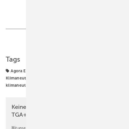
Teilen
Link kopieren
Tags
Agora Energiewende
Deneff
Gebäudesanierung
Klimaneutralität
energetische Sanierung
klimaneutrales Bauen
Keine Zeit? Kein Problem mit dem
TGA+E Newsletter!
Mit unserem Newsletter erhalten Sie regelmäßig von uns