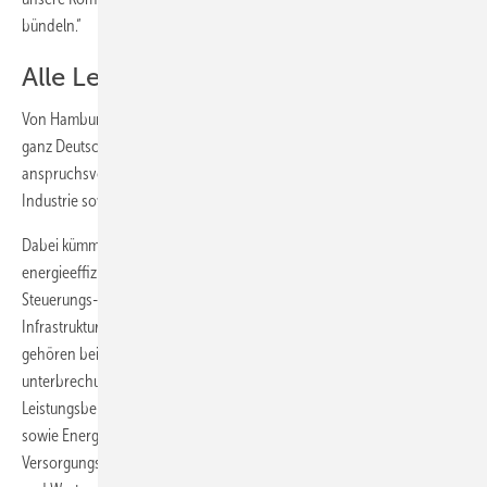
bündeln.“
Alle Leistungen aus einer Hand
Von Hamburg aus betreuen die Engie-Experten ab sofort Kunden in
ganz Deutschland. Der Schwerpunkt liegt auf technisch
anspruchsvollen und komplexen Gesamtlösungen für Kunden aus der
Industrie sowie dem öffentlichen und gewerblichen Bereich.
Dabei kümmert sich das Team von Secure Power Systems um sichere,
energieeffiziente und hochverfügbare Stromversorgung, Mess-,
Steuerungs- und Regelungs- sowie Klimatechnik für kritische
Infrastrukturen. Zu den entsprechenden Leistungskomponenten
gehören beispielsweise die Installation kompletter Anlagen zur
unterbrechungsfreien Stromversorgung (USV), Notstromaggregate im
Leistungsbereich von 60 bis 3200 KVA inklusive Aggregate-Steuerung
sowie Energie-Management-Lösungen für Sicherheitsstrom-
Versorgungsanlagen. Abgerundet wird das Spektrum durch Service