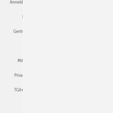
Anmelden
Anmeldung & Registrierung
Datenschutz
Editor's choice
E-Paper
Fachbeiträge
Gentner Verlag
Impressum
Karriere bei Gentner
Team
Mediaservice
Mitgliedschaften und Engagement
Newsletter
Privacy Manager
RSS-Feed
TGA+E abonnieren
TGA+E-WissensCheck
Veranstaltungen / Webinare
© 2026 TGA+E Fachplaner