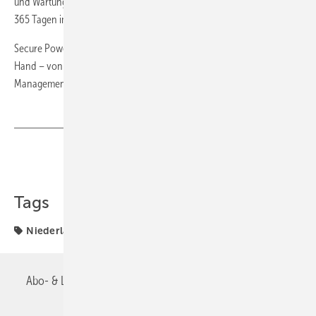
und Wartung mit einer 24-Stunden-Hotline und Rufbereitschaft an
365 Tagen im Jahr.
Secure Power Systems bietet dafür sämtliche Leistungen aus einer
Hand – von der technischen Konzeption über die Planung bis hin zu
Management und Betrieb. ■
Teilen
Link kopieren
Tags
Niederlassung
Abo- & Leserservice
AGB
Alle Inhalte chronologisch