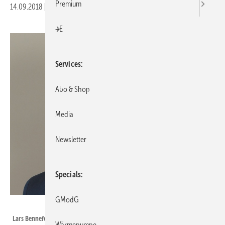
Premium
14.09.2018
|
Druckvorschau
+E
Services
Abo & Shop
Media
Newsletter
Specials
GModG
Engie Deutschland
Lars Bennefeld
Wärmepumpe