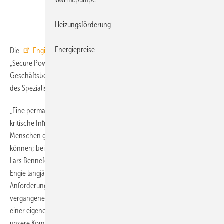
Heizungsförderung
Energiepreise
Die
Engie Deutschland GmbH
, Köln, hat die neue Niederlassung
„Secure Power Systems“ gegründet. Diese gehört zum
Geschäftsbereich Building Services und ist am Hamburger Standort
des Spezialisten für Technik, Energie und Service angesiedelt.
„Eine permanent verfügbare Stromversorgung ist insbesondere für
kritische Infrastrukturen essenziell, in denen durch einen Stromausfall
Menschen gefährdet werden oder große Materialschäden entstehen
können; beispielsweise in Krankenhäusern oder Rechenzentren“, sagt
Lars Bennefeld, der die neue Niederlassung leitet. „Wir haben bei
Engie langjährige Erfahrung im Entwickeln von Lösungen für solche
Anforderungen und haben uns in diesem speziellen Bereich in den
vergangenen Monaten personell deutlich verstärkt. Mit der Gründung
einer eigenen Niederlassung für ‚Secure Power Systems‘ wollen wir
unsere Kompetenz und unsere Kundenbetreuung noch besser