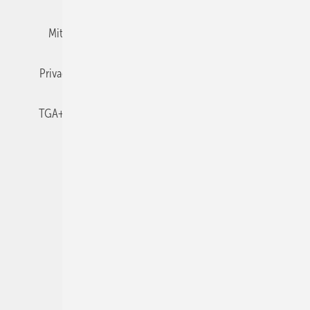
Mitgliedschaften und Engagement
Newsletter
Privacy Manager
RSS-Feed
TGA+E abonnieren
TGA+E-WissensCheck
Veranstaltungen / Webinare
© 2026 TGA+E Fachplaner