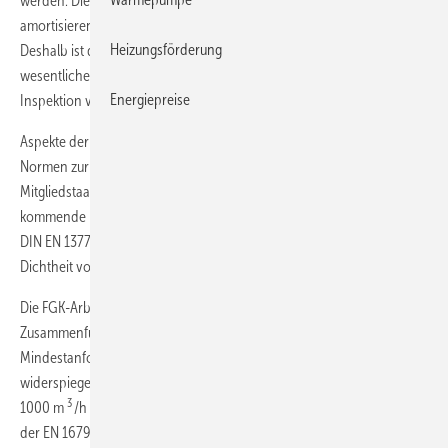
werden. Die Mehrkosten von dicht ausgeführten Luftleitungen
amortisieren sich dadurch schon nach durchschnittlich drei Jahren.
Heizungsförderung
Deshalb ist die Dichtheit von Luftleitungen bereits ein ganz
wesentlicher Punkt bei der Durchführung der Energetischen
Energiepreise
Inspektion von Klimaanlagen nach dem derzeitigen § 12 der EnEV.
Aspekte der Luftdichtheit werden bereits in den europäischen
Normen zur EU-Gebäuderichtlinie (EPBD), in verschiedenen EU-
Mitgliedstaaten sowie in KfW-Förderprogrammen berücksichtigt. Die
kommende EN 16798-3, die ab Ende 2016 die in der EnEV eingeführte
DIN EN 13779 ersetzt, wird ebenso Mindestanforderungen an die
Dichtheit von Luftleitungen festlegen.
Die FGK-Arbeitsgruppe Luftleitungen schlägt deshalb vor, im
Zusammenführungsgesetz die entsprechenden
Mindestanforderungen aufzunehmen, die den Stand der Technik
widerspiegeln. Demnach müssen Luftleitungen von RLT-Anlagen ab
3
1000 m
/h Luftvolumenstrom mindestens entsprechend der Klasse B
der EN 16798-3 dauerhaft luftundurchlässig sein. Die