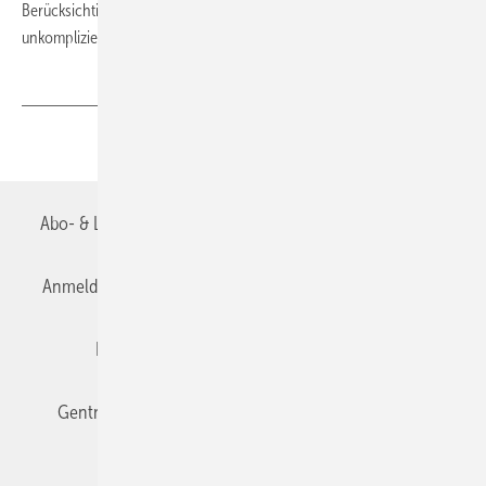
Berücksichtigung im Zusammenführungsgesetz sei damit
unkompliziert und mit geringen textlichen Anpassungen möglich. ■
Teilen
Link kopieren
Abo- & Leserservice
AGB
Alle Inhalte chronologisch
Anmelden
Anmeldung & Registrierung
Datenschutz
Editor's choice
E-Paper
Fachbeiträge
Gentner Verlag
Impressum
Karriere bei Gentner
Team
Mediaservice