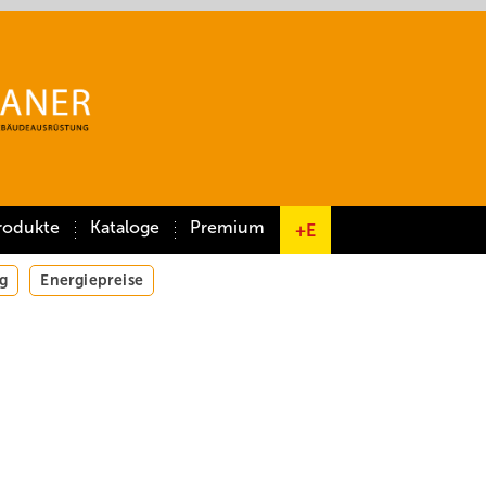
rodukte
Kataloge
Premium
+E
g
Energiepreise