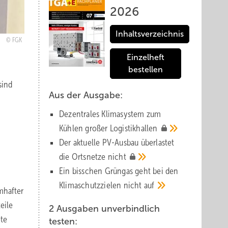
2026
Inhaltsverzeichnis
FGK
Einzelheft
bestellen
sind
Aus der Ausgabe:
Dezentrales Klimasystem zum
Kühlen großer
Logistik­hallen
Der aktuelle PV-Ausbau über­lastet
die Orts­netze
nicht
Ein bisschen Grüngas geht bei den
Klima­schutz­zielen nicht
auf
mhafter
eile
2 Ausgaben unverbindlich
ite
testen: