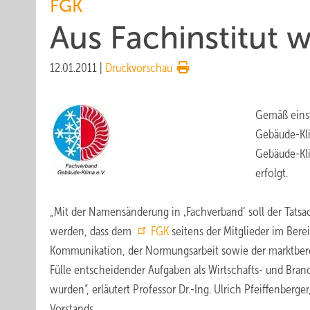
FGK
Aus Fachinstitut 
12.01.2011
|
Druckvorschau
Gemäß einst
Gebäude-Kli
Gebäude-Klim
erfolgt.
„Mit der Namensänderung in ‚Fachverband‘ soll der Tat
werden, dass dem
FGK
seitens der Mitglieder im Bere
Kommunikation, der Normungsarbeit sowie der marktber
Fülle entscheidender Aufgaben als Wirtschafts- und Bra
wurden“, erläutert Professor Dr.-Ing. Ulrich Pfeiffenberge
Vorstands.