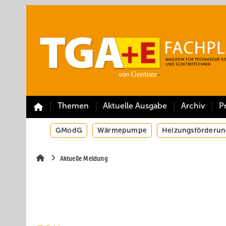
Springe
Springe
Springe
auf
auf
auf
Hauptinhalt
Hauptmenü
SiteSearch
Themen
Aktuelle Ausgabe
Archiv
P
GModG
Wärmepumpe
Heizungsförderun
Aktuelle Meldung