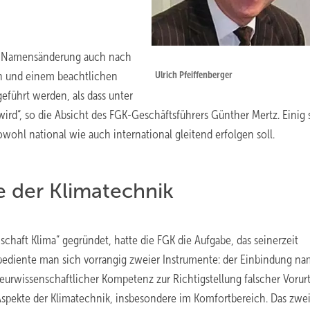
er Namensänderung auch nach
n und einem beachtlichen
Ulrich Pfeiffenberger
eführt werden, als dass unter
rd“, so die Absicht des FGK-Geschäftsführers Günther Mertz. Einig 
ohl national wie auch international gleitend erfolgen soll.
 der Klimatechnik
chaft Klima“ gegründet, hatte die FGK die Aufgabe, das seinerzeit
 bediente man sich vorrangig zweier Instrumente: der Einbindung na
eurwissenschaftlicher Kompetenz zur Richtigstellung falscher Vorurt
spekte der Klimatechnik, insbesondere im Komfortbereich. Das zwe