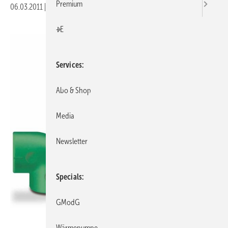
Premium
06.03.2011
|
Druckvorschau
+E
Services
Abo & Shop
Media
Newsletter
Specials
GModG
Friatec
Wärmepumpe