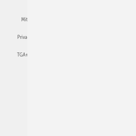
Team
Mediaservice
Mitgliedschaften und Engagement
Newsletter
Privacy Manager
RSS-Feed
TGA+E abonnieren
TGA+E-WissensCheck
Veranstaltungen / Webinare
© 2026 TGA+E Fachplaner