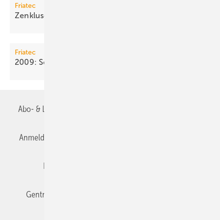
Friatec
Zenklusen leitet Division
Gebäudetechnik
Friatec
2009: Schwarze Zahlen trotz
Umsatzrückgang
Abo- & Leserservice
AGB
Alle Inhalte chronologisch
Anmelden
Anmeldung & Registrierung
Datenschutz
Editor's choice
E-Paper
Fachbeiträge
Gentner Verlag
Impressum
Karriere bei Gentner