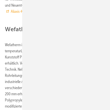
und Neuentwicklung von Rohrleitungssystemen innerhalb des
Aliaxis-Konzerns
verantwortlich zeichnet.
Wefatherm und WefaKlim
Wefatherm ist ein besonders druckstabiles und
temperaturbeständiges Rohrleitungssystem. Es besteht aus dem
Kunststoff PP-R (Polypropylen-Random) und ist in grau und grün
erhältlich. Verbunden werden die Rohrleitungen mit Muffenschweiß-
Technik. Neben der Trinkwasser- und Heizungsinstallation ist das
Rohrleitungssystem auch für Kälte- und Klimaanlagen sowie für
industrielle Anwendungen geeignet. Die Rohrleitungen sind in
verschiedenen Druckstufen und Ausführungen bis zur Dimension d
200 mm erhältlich. Die WefaKlim-Rohrleitungen bestehen aus
Polypropylen-Random-Copolymer und zeichnen sich durch eine
modifizierte Kristallstruktur und erhöhte Temperaturbeständigkeit aus.