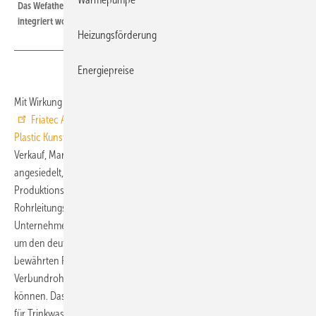
Das Wefatherm-Rohrleitungssystem ist in das Friatec-Produktportfolio
integriert worden.
Heizungsförderung
Energiepreise
Mit Wirkung zum 1. Januar 2011 hat die Division Gebäudetechnik der
Friatec Aktiengesellschaft
den Vertrieb der Produkte der
Wefa
Plastic Kunststoffverarbeitungs GmbH
, Attendorn, übernommen.
Verkauf, Marketing und Produktmanagement sind in Mannheim
angesiedelt, Produktion und Logistik verbleiben im Aliaxis
Produktionszentrum Wunstorf. Mit der Integration der Wefatherm-
Rohrleitungssysteme (aus PP-R) in das Produktportfolio hat das
Unternehmen nach eigenen Angaben einen weiteren Schritt getan,
um den deutschen Markt und die internationalen Märkte mit
bewährten Rohrleitungssystemen (aus PVC-C, Mehrschicht-
Verbundrohr und PP-R) vom Standort Mannheim aus bedienen zu
können. Das geschieht über das neu geschaffene Kompetenzzentrum
für Trinkwasser der Division Gebäudetechnik, das auch für die Weiter-