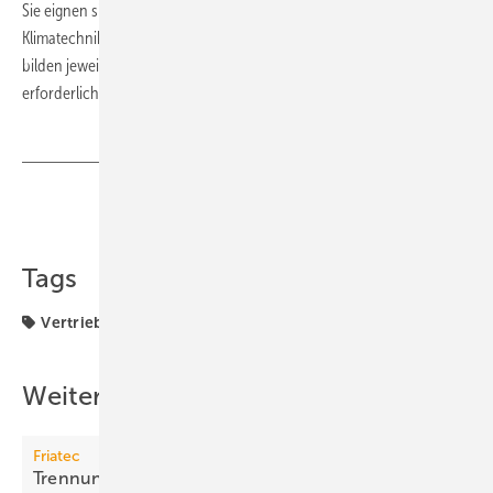
Sie eignen sich dadurch besonders gut für Anwendungen in der
Klimatechnik. WefaKlim- und die Wefatherm-Rohrleitungssysteme
bilden jeweils ein komplettes Gesamtsystem, inklusive aller
erforderlichen Zubehörteile. ■
Teilen
Link kopieren
Tags
Vertrieb
Weitere Inhalte
Friatec
Trennung vom
Oekomax-Programm