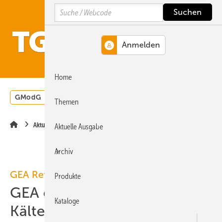
Springe
Springe
Springe
Search
auf
auf
auf
Hauptinhalt
Hauptmenü
SiteSearch
MENÜ
Home
GModG
Wärmepumpe
Heizungsförderung
Energ
Themen
Aktuelle Meldung
Aktuelle Ausgabe
Archiv
GEA Refrigeration Technologies
Produkte
GEA erwirbt Bock
Kataloge
Kältemaschinen GmbH