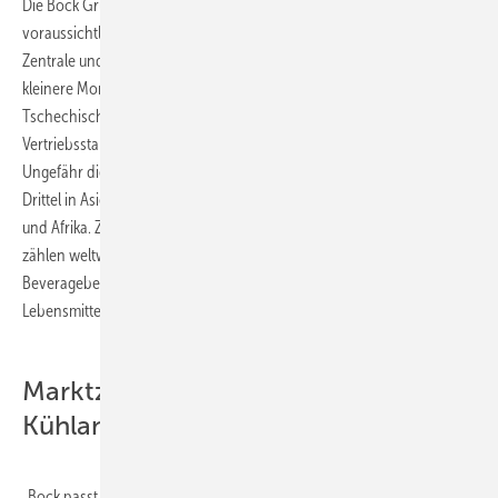
Die Bock Gruppe erzielt im Jahr 2010 mit rund 340 Mitarbeitern
voraussichtlich einen Jahresumsatz von fast 70 Mio. Euro. Neben
Zentrale und Hauptwerk in Frickenhausen unterhält das Unternehmen
kleinere Montagestandorte bei Tochtergesellschaften in der
Tschechischen Republik, Indien, und China, sowie reine
Vertriebsstandorte in Singapur, Thailand, Malaysia und Australien.
Ungefähr die Hälfte der Produkte werden in Europa abgesetzt, ein
Drittel in Asien-Pazifik und der Rest in den Nord- und Lateinamerika
und Afrika. Zu den typischen Endkunden von Bocks Kompressoren
zählen weltweit führende Lebensmittelhersteller im Food- und
Beveragebereich sowie einige der größten
Lebensmitteleinzelhandelsketten.
Marktzugang zu weiteren
Kühlanwendungen
„Bock passt in strategischer Hinsicht sehr gut zu GEA Refrigeration