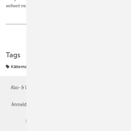
weltweit mehr als 20.000 Mitarbeiter.
Teilen
Link kopieren
Tags
Kältemaschine
Abo- & Leserservice
AGB
Alle Inhalte chronologisch
Anmelden
Anmeldung & Registrierung
Datenschutz
Editor's choice
E-Paper
Fachbeiträge