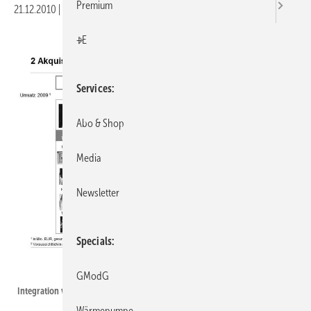
Premium
21.12.2010
|
Druckvorschau
+E
Services
Abo & Shop
Media
Newsletter
Specials
GEA Group AG
GModG
Integration von Bock Kältemaschinen und CFS.
Wärmepumpe