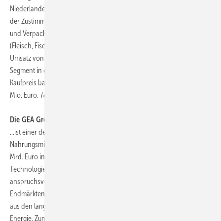
Niederlande, gekauft. Die Transaktion steht noch unter dem Vorbehalt
der Zustimmung der zuständigen Kartellbehörden. CFS baut Prozess-
und Verpackungstechnik für Lebensmittel mit tierischen Proteinen
(Fleisch, Fisch, Käse) und erwartet in diesem Geschäftsjahr einen
Umsatz von etwa 400 Mio. Euro. CFS soll als eigenständiges sechstes
Segment in die Konzernstruktur der GEA eingegliedert werden. Der
Kaufpreis basiert laut GEA auf einem Unternehmenswert von rund 435
Mio. Euro.
ToR
Die GEA Group Aktiengesellschaft…
…ist einer der größten Systemanbieter für die Erzeugung von
Nahrungsmitteln und Energie mit einem Konzernumsatz von etwa 4,4
Mrd. Euro in 2009. Sie konzentriert sich als international tätiger
Technologiekonzern auf Prozesstechnik und Komponenten für die
anspruchsvollen Produktionsprozesse in unterschiedlichen
Endmärkten. Der Konzern generiert ca. 70 Prozent seines Umsatzes
aus den langfristig wachsenden Industrien für Nahrungsmittel und
Energie. Zum 30. September 2010 beschäftigte das Unternehmen