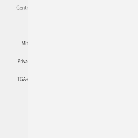
Gentner Verlag
Impressum
Karriere bei Gentner
Team
Mediaservice
Mitgliedschaften und Engagement
Newsletter
Privacy Manager
RSS-Feed
TGA+E abonnieren
TGA+E-WissensCheck
Veranstaltungen / Webinare
© 2026 TGA+E Fachplaner