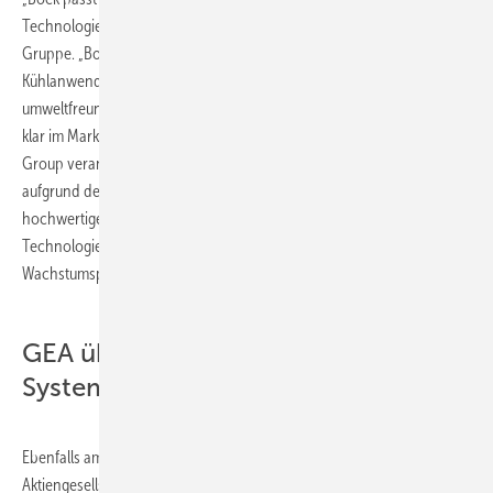
Technologies“, bemerkte Jürg Oleas, Vorstandsvorsitzender der GEA
Gruppe. „Bock verschafft uns unmittelbar Marktzugang zu weiteren
Kühlanwendungen und ergänzt auch unsere Technologiebasis für
umweltfreundliche Lösungsangebote mit natürlichen Kältemitteln, die
klar im Markttrend liegen.“ Niels Graugaard, im Vorstand der GEA
Group verantwortlich für den Prozesstechnikbereich, zeigt sich
aufgrund der Erweiterung des GEA Sortiments um die qualitativ
hochwertigen Produkte von Bock zuversichtlich: „GEA Refrigeration
Technologies wird weltweit gemeinsam mit Bock interessante
Wachstumspotentiale erschließen können.“
GEA übernimmt Convenience Food
Systems
Ebenfalls am 20. Dezember 2010 hat die Die GEA Group
Aktiengesellschaft Convenience Food Systems (CFS) mit Sitz in Bakel,