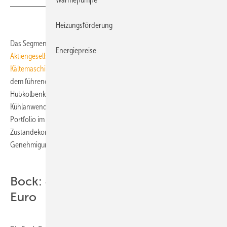
Heizungsförderung
Das Segment
Refrigeration Technologies
der
GEA Group
Energiepreise
Aktiengesellschaft
hat am 20. Dezember 2010 die
Bock
Kältemaschinen GmbH
in Frickenhausen (bei Stuttgart) erworben. Mit
dem führenden Hersteller von offenen und halbhermetischen
Hubkolbenkompressoren für stationäre und transportbezogene
Kühlanwendungen ergänzt GEA sein bestehendes Kompressoren-
Portfolio im unteren und mittleren Leistungssegment. Das
Zustandekommen des Erwerbs steht noch unter dem Vorbehalt der
Genehmigung der Kartellbehörden.
Bock: Jahresumsatz von fast 70 Mio.
Euro