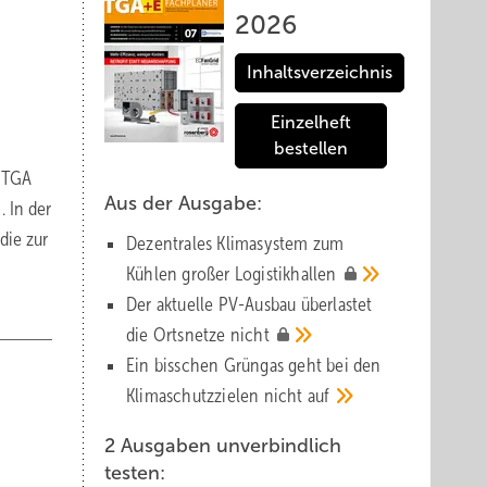
2026
Inhaltsverzeichnis
Einzelheft
bestellen
t TGA
Aus der Ausgabe:
n
. In der
die zur
Dezentrales Klimasystem zum
Kühlen großer
Logistik­hallen
Der aktuelle PV-Ausbau über­lastet
die Orts­netze
nicht
Ein bisschen Grüngas geht bei den
Klima­schutz­zielen nicht
auf
2 Ausgaben unverbindlich
testen: