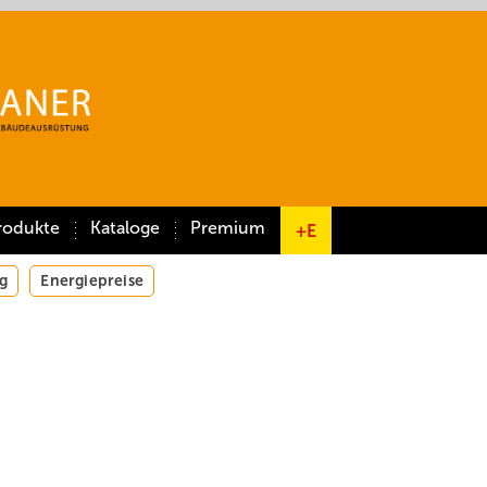
rodukte
Kataloge
Premium
+E
g
Energiepreise