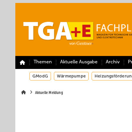
Springe
Springe
Springe
auf
auf
auf
Hauptinhalt
Hauptmenü
SiteSearch
Themen
Aktuelle Ausgabe
Archiv
P
GModG
Wärmepumpe
Heizungsförderun
Aktuelle Meldung