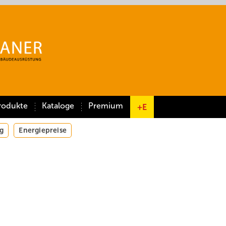
rodukte
Kataloge
Premium
+E
g
Energiepreise