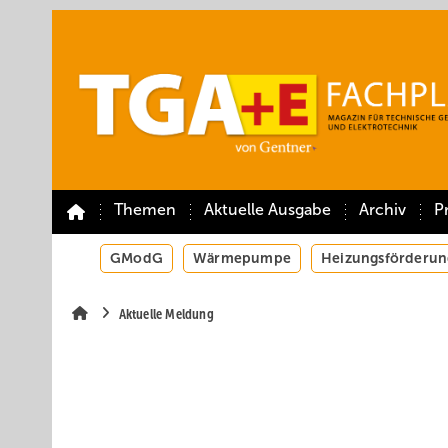
Springe
Springe
Springe
auf
auf
auf
Hauptinhalt
Hauptmenü
SiteSearch
Themen
Aktuelle Ausgabe
Archiv
P
GModG
Wärmepumpe
Heizungsförderun
Aktuelle Meldung