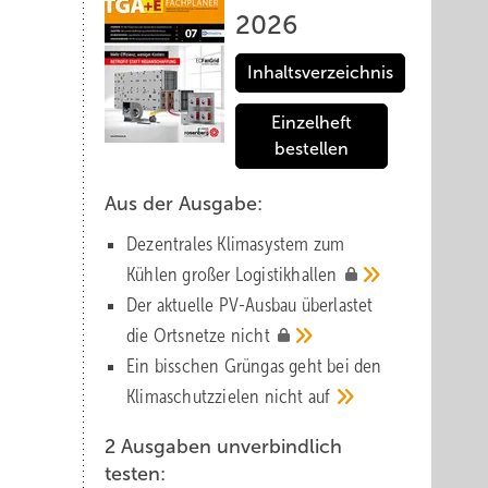
2026
Inhaltsverzeichnis
Einzelheft
bestellen
Aus der Ausgabe:
Dezentrales Klimasystem zum
Kühlen großer
Logistik­hallen
Der aktuelle PV-Ausbau über­lastet
die Orts­netze
nicht
Ein bisschen Grüngas geht bei den
Klima­schutz­zielen nicht
auf
2 Ausgaben unverbindlich
testen: