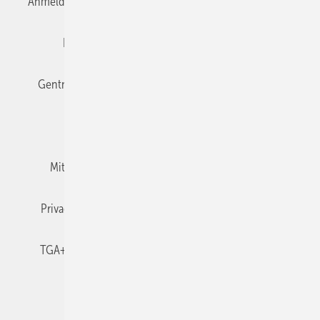
Anmelden
Anmeldung & Registrierung
Datenschutz
Editor's choice
E-Paper
Fachbeiträge
Gentner Verlag
Impressum
Karriere bei Gentner
Team
Mediaservice
Mitgliedschaften und Engagement
Newsletter
Privacy Manager
RSS-Feed
TGA+E abonnieren
TGA+E-WissensCheck
Veranstaltungen / Webinare
© 2026 TGA+E Fachplaner