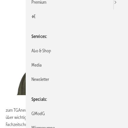
Premium
+E
Services
Abo & Shop
Media
Newsletter
Specials
zum TGAnewsletter 03-2012. Mein aktueller Tipp: Informieren Sie sich
GModG
über wichtige Fach- und Branchenthemen auch regelmäßig über die
Fachzeitschrift TGA Fachplaner:
Leser werden und Wunschprämie
Wärmepumpe