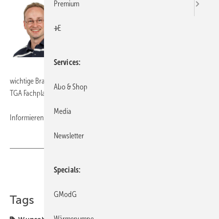
Premium
zum TGAnewsletter 07-2011 aus besonderem
Anlass: Am 6. Juni 2011 hat das Bundeskabinett
+E
wichtige Eckpunkte und Gesetzentwürfe für den
Gebäudesektor beschlossen..
Services
Mein aktueller Tipp: Informieren Sie sich über
wichtige Branchenthemen auch regelmäßig über die Fachzeitschrift
Abo & Shop
TGA Fachplaner: Leser werden und Wunschprämie auswählen.
mehr
Media
Informieren Sie sich täglich auch auf:
www.tga-fachplaner.de
Newsletter
Teilen
Link kopieren
Specials
GModG
Tags
Wärmepumpe