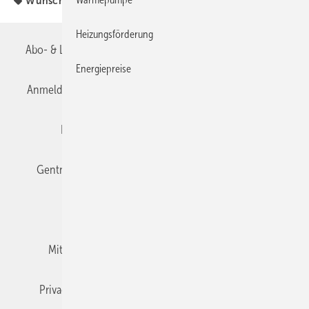
Wunschprämie
Heizungsförderung
Abo- & Leserservice
AGB
Alle Inhalte chronologisch
Energiepreise
Anmelden
Anmeldung & Registrierung
Datenschutz
Editor's choice
E-Paper
Fachbeiträge
Gentner Verlag
Impressum
Karriere bei Gentner
Team
Mediaservice
Mitgliedschaften und Engagement
Newsletter
Privacy Manager
RSS-Feed
TGA+E abonnieren