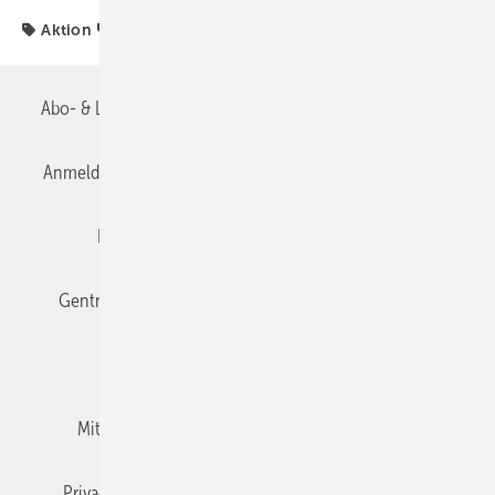
Aktion
Heizungsmodernisierung
Abo- & Leserservice
AGB
Alle Inhalte chronologisch
Anmelden
Anmeldung & Registrierung
Datenschutz
Editor's choice
E-Paper
Fachbeiträge
Gentner Verlag
Impressum
Karriere bei Gentner
Team
Mediaservice
Mitgliedschaften und Engagement
Newsletter
Privacy Manager
RSS-Feed
TGA+E abonnieren