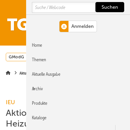
Springe
Springe
Springe
Search
auf
auf
auf
Hauptinhalt
Hauptmenü
SiteSearch
MENÜ
Home
GModG
Wärmepumpe
Heizungsförderung
Energ
Themen
Aktuelle Meldung
Aktuelle Ausgabe
Archiv
IEU
Produkte
Aktion für
Kataloge
Heizungsmodernisierung