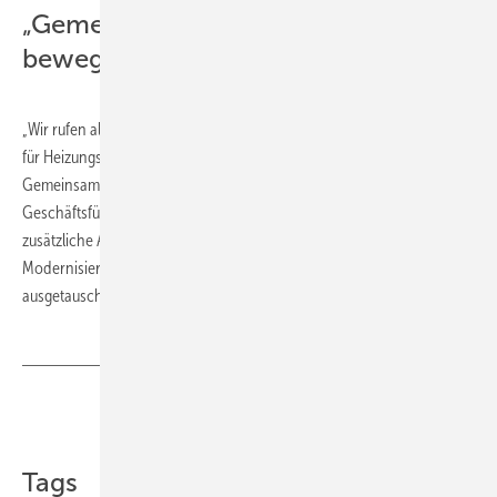
„Gemeinsam können wir den Markt
bewegen“
„Wir rufen alle SHK-Handwerksbetriebe auf, die Chancen der Aktion
für Heizungsmodernisierung zu nutzen und sich zu registrieren.
Gemeinsam können wir den Markt bewegen“, so Werner Willmes,
Geschäftsführer der IEU. Für die SHK-Betriebe soll die Aktion
zusätzliche Aufträge bringen und zu einer besseren Planbarkeit von
Modernisierungsmaßnahmen beitragen, weil die Wärmeerzeuger
ausgetauscht werden, bevor sie ausfallen. ■
Teilen
Link kopieren
Tags