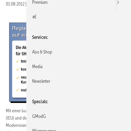
Premium
01.08.2012
|
Druckvorschau
+E
Services
Abo & Shop
Media
Newsletter
Specials
Mit einer bundesweiten Aktion wollen die Initiative Erdgas pro Umwelt
GModG
(IEU) und die Erdgas Produkt- und Systemkampagne Verbraucher zur
Modernisierung ihrer Heizung motivieren. SHK-Handwerksbetriebe,
Wärmepumpe