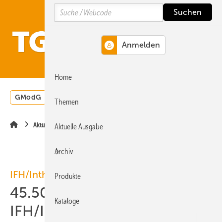
Springe
Springe
Springe
Search
auf
auf
auf
Hauptinhalt
Hauptmenü
SiteSearch
MENÜ
Home
GModG
Wärmepumpe
Heizungsförderung
Energ
Themen
Aktuelle Meldung
Aktuelle Ausgabe
Archiv
IFH/Intherm
Produkte
45.500 Fachbesucher auf
Kataloge
IFH/Intherm