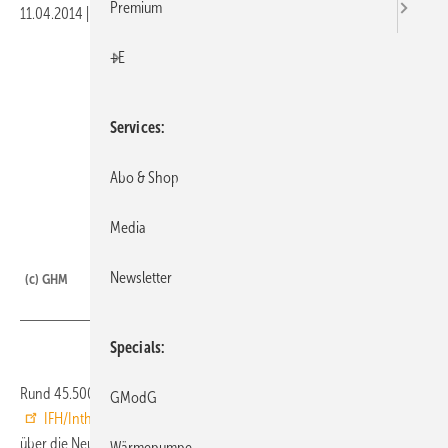
Premium
11.04.2014
|
Druckvorschau
+E
Services
Abo & Shop
Media
GHM
Newsletter
(c) GHM
Specials
Rund 45.500 Fachbesucher (2012: 45.537) haben die 20.
GModG
IFH/Intherm
vom 8. bis 11. April 2014 in Nürnberg genutzt, um sich
über die Neuheiten und Angebote der 685 Aussteller in acht
Wärmepumpe