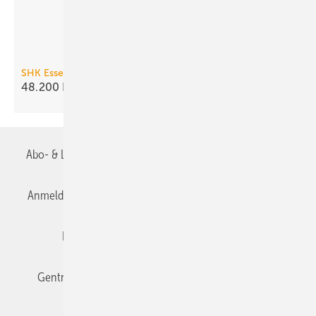
SHK Essen
48.200 Besucher, gute
Stimmung
Abo- & Leserservice
AGB
Alle Inhalte chronologisch
Anmelden
Anmeldung & Registrierung
Datenschutz
Editor's choice
E-Paper
Fachbeiträge
Gentner Verlag
Impressum
Karriere bei Gentner