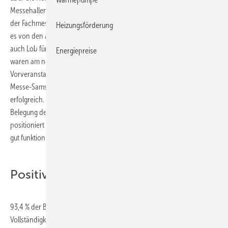
Messehallen zu informieren. Neben der allgemein guten Stimmung auf
der Fachmesse für Sanitär, Heizung, Klima, Erneuerbare Energien gab
Heizungsförderung
es von den Ausstellern und Besuchern (97 % Fachbesucheranteil)
auch Lob für die neue Laufzeit von Dienstag bis Freitag. Die Hallen
Energiepreise
waren am neuen Eröffnungstag zwar nicht ganz so gut wie bei den
Vorveranstaltungen gefüllt, verglichen mit dem nun entfallenen
Messe-Samstag war der vorgezogene Messe-Dienstag jedoch sehr
erfolgreich. Das neue Gesamtkonzept – durch die erstmalige
Belegung der neuen Halle 3A sind auch die Ausstellungsbereiche neu
positioniert worden – würde auch mit einer höheren Besucherzahl
gut funktionieren.
Positive Erwartungen für die Zukunft
93,4 % der Besucher bewerteten das Angebot – gefragt nach
Vollständigkeit und Präsenz der Marktführer – mit den Topnoten. Die