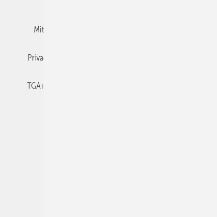
Team
Mediaservice
Mitgliedschaften und Engagement
Newsletter
Privacy Manager
RSS-Feed
TGA+E abonnieren
TGA+E-WissensCheck
Veranstaltungen / Webinare
© 2026 TGA+E Fachplaner