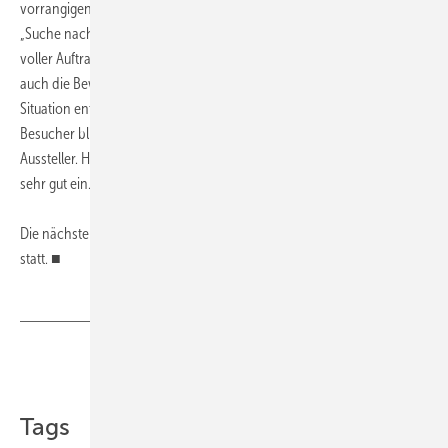
vorrangigen Gründe für den Besuch der IFH/Intherm waren die
„Suche nach Neuheiten“ und „Weiterbildung“. Vor dem Hintergrund
voller Auftragsbücher und einer positiven Umsatzentwicklung fiel
auch die Bewertung des Messepublikums über die wirtschaftliche
Situation entsprechend aus. Die überwiegende Mehrheit (78,9 %) der
Besucher blickt positiv in die Zukunft. Noch zuversichtlicher sind die
Aussteller. Hier schätzten 92,3 % die wirtschaftliche Lage als gut bis
sehr gut ein.
Die nächste IFH/Intherm findet vom 5. bis 8. April 2016 in Nürnberg
statt. ■
Teilen
Link kopieren
Tags