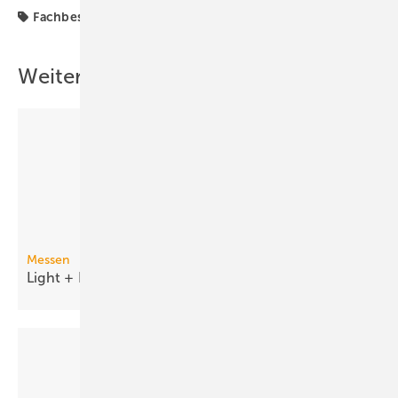
Fachbesucher
Intherm
Weitere Inhalte
Messen
Light + Building 2014: Drei neue
Rekorde