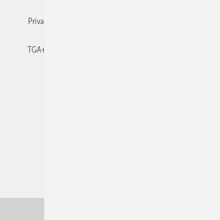
Privacy Manager
RSS-Feed
TGA+E abonnieren
TGA+E-WissensCheck
Veranstaltungen / Webinare
© 2026 TGA+E Fachplaner
Nach oben