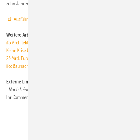
zehn Jahren erhebliche Investitionen notwendig.
ToR
Ausführlicher Bericht des ifo Instituts
Weitere Artikel zum Thema auf TGAonline
ifo Architektenumfrage 2010 1.Q: Geschäftsklima leicht eingetrübt
Keine Krise bei Ingenieurunternehmen
25 Mrd. Euro für Geothermie bis 2030
ifo: Baunachfrage wächst nur moderat bis 2018
Externe Links und Links unserer Leser
- Noch keine vorhanden -
Ihr Kommentar oder Link zum Thema:
tga@tga-fachplaner.de
Teilen
Link kopieren