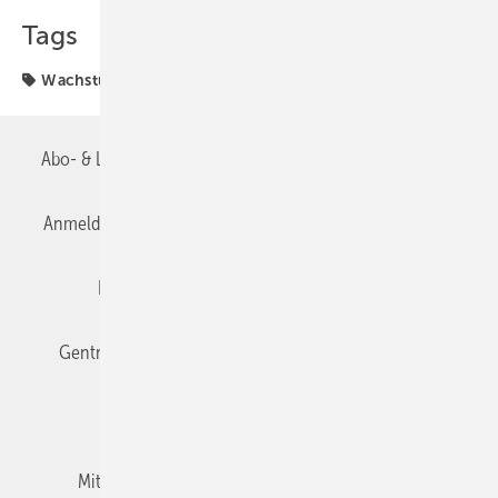
Tags
Wachstum
Abo- & Leserservice
AGB
Alle Inhalte chronologisch
Anmelden
Anmeldung & Registrierung
Datenschutz
Editor's choice
E-Paper
Fachbeiträge
Gentner Verlag
Impressum
Karriere bei Gentner
Team
Mediaservice
Mitgliedschaften und Engagement
Newsletter