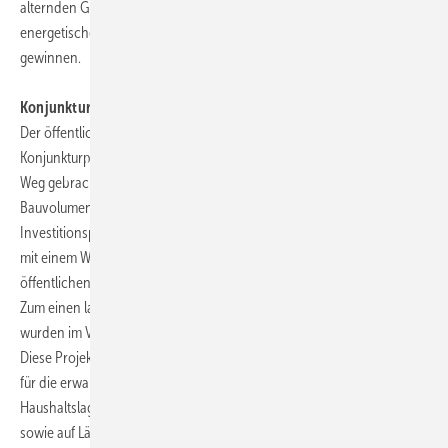
alternden Gebäudebestand getrieben werden. Insbesondere die
energetische Sanierung wird in Zukunft weiter an Bedeutung
gewinnen.
Konjunkturpakete stützen (noch) den öffentlichen Bau
Der öffentliche Bau profitiert gegenwärtig von den beiden
Konjunkturpaketen, die noch von der alten Bundesregierung auf den
Weg gebracht wurden. So stieg im Jahr 2009 das öffentliche
Bauvolumen um rund 4,5 %. Im laufenden Jahr, in dem die
Investitionsprogramme ihre volle Wirkung entfalten werden, ist sogar
mit einem Wachstum von gut 10 % zu rechnen. Ab 2011 dürften die
öffentlichen Bauausgaben jedoch für mehrere Jahre schrumpfen.
Zum einen laufen die Konjunkturmaßnahmen aus. Zum anderen
wurden im Verkehrsbereich viele Bauprojekte nur zeitlich vorgezogen.
Diese Projekte werden in späteren Jahren fehlen. Wichtigster Grund
für die erwartete Investitionszurückhaltung ist jedoch die desolate
Haushaltslage der öffentlichen Hand. Daneben dürfte auf Bundes-
sowie auf Länderebene die Umsetzung der Schuldenbremse