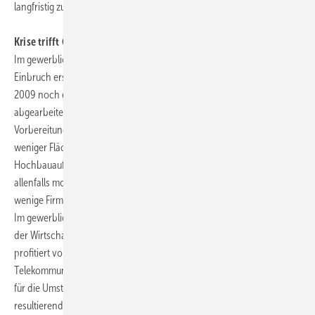
langfristig zu geringeren Bauinvestitionen führen.
Krise trifft Gewerbebau erst in 2010
Im gewerblichen Bau wird sich der zurückliegende wirtschaftliche
Einbruch erst im laufenden Jahr voll bemerkbar machen. Nachdem
2009 noch eine Vielzahl bereits begonnener Bauvorhaben
abgearbeitet werden konnte, sind derzeit nur noch wenige Projekte in
Vorbereitung. So wurden im Hochbau vergangenes Jahr deutlich
weniger Flächen genehmigt. Auch das Volumen an neuen
Hochbauaufträgen ist im Vorjahresvergleich merklich gesunken. Die
allenfalls moderaten Konjunkturaussichten dürften mittelfristig nur
wenige Firmen zu Ersatz- und Erweiterungsinvestitionen veranlassen.
Im gewerblichen Tiefbau ist der Rückgang der Bauleistungen infolge
der Wirtschaftskrise deutlich weniger stark ausgeprägt. Dieser Bereich
profitiert von den notwenigen Investitionen in die
Telekommunikations-, Energie- und Eisenbahnnetze. Insbesondere
für die Umstellung auf erneuerbare Energien und die daraus
resultierende Anpassung des Stromnetzes sind in den kommenden