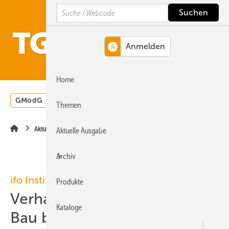
Springe
Springe
Springe
Search
auf
auf
auf
Hauptinhalt
Hauptmenü
SiteSearch
MENÜ
Home
GModG
Wärmepumpe
Heizungsförderung
Energ
Themen
Aktuelle Meldung
Aktuelle Ausgabe
Archiv
ifo Institut
Produkte
Verhaltenes Wachstum am
Kataloge
Bau bis 2019