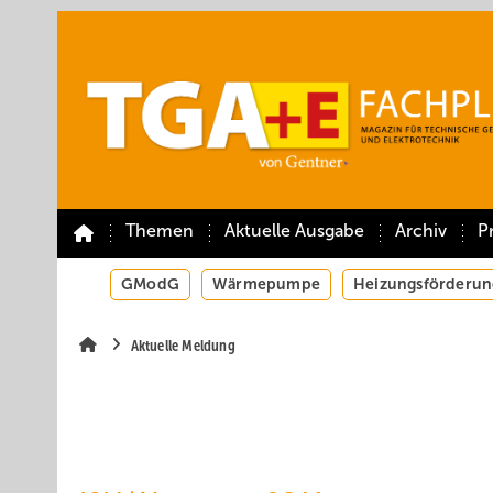
Springe
Springe
Springe
auf
auf
auf
Hauptinhalt
Hauptmenü
SiteSearch
Themen
Aktuelle Ausgabe
Archiv
P
GModG
Wärmepumpe
Heizungsförderun
Aktuelle Meldung