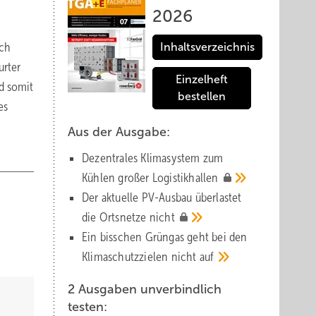
2026
ich
Inhaltsverzeichnis
urter
Einzelheft
nd somit
bestellen
es
Aus der Ausgabe:
Dezentrales Klimasystem zum
Kühlen großer
Logistik­hallen
Der aktuelle PV-Ausbau über­lastet
die Orts­netze
nicht
Ein bisschen Grüngas geht bei den
Klima­schutz­zielen nicht
auf
2 Ausgaben unverbindlich
e
testen: