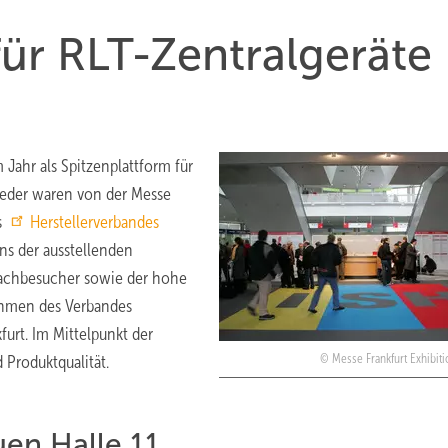
für RLT-Zentralgeräte
 Jahr als Spitzenplattform für
lieder waren von der Messe
s
Herstellerverbandes
ens der ausstellenden
Fachbesucher sowie der hohe
ehmen des Verbandes
urt. Im Mittelpunkt der
Produktqualität.
Messe Frankfurt Exhibi
uen Halle 11