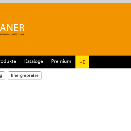
rodukte
Kataloge
Premium
+E
g
Energiepreise