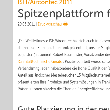
ISH/Aircontec 2011
Spitzenplattform 
29.03.2011
|
Druckvorschau
„Die Weltleitmesse ISH/Aircontec hat sich auch in diesem
die zentrale Klimagerätetechnik präsentiert, unsere Mitg
begeistert“, resümiert Robert Baumeister, Vorsitzender de
Raumlufttechnische Geräte
. Positiv beurteilt wurde seit
Verbandsmitglieder insbesondere die hohe Qualität der 
Anteil ausländischer Messebesucher. 13 Mitgliedsuntern
präsentierten ihre Produkte und Systemlösungen in Frankf
Präsentationen standen die Themen Energieeffizienz und 
Gute Platzierung in der ne