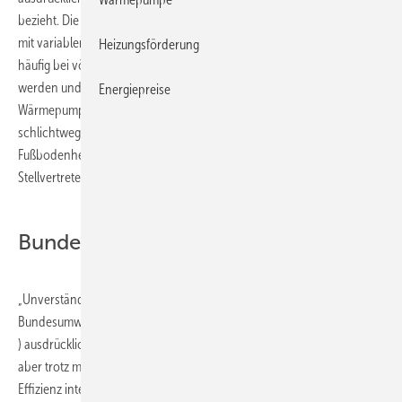
bezieht. Die Geräte seien in der Regel gut, insbesondere diejenigen
mit variabler Verdichterleistung. Problematisch sei jedoch, dass sie
Heizungsförderung
häufig bei völlig ungeeigneten Rahmenbedingungen eingebaut
werden und dann zwangsläufig ineffizient seien. „Eine Luft/Wasser-
Energiepreise
Wärmepumpe in einen ungedämmten Altbau einzubauen, ist
schlichtweg Unfug – während sie in einem hochgedämmten Haus mit
Fußbodenheizung sinnvoll sein kann“, sagt Dr. Gerhard Bronner,
Stellvertretende LNV-Vorsitzender.
Bundesrechnungshof eingeschaltet
„Unverständlich und unentschuldbar“ ist für den LNV, dass das
Bundesumweltministerium über das Marktanreizprogramm (
MAP
) ausdrücklich nur „effiziente Wärmepumpen“ finanziell fördert, sich
aber trotz mehrfacher Hinweise nicht für die tatsächlich erreichte
Effizienz interessiere. Die Naturschützer haben deshalb nach eigenen