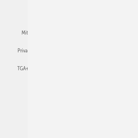
Team
Mediaservice
Mitgliedschaften und Engagement
Newsletter
Privacy Manager
RSS-Feed
TGA+E abonnieren
TGA+E-WissensCheck
Veranstaltungen / Webinare
© 2026 TGA+E Fachplaner