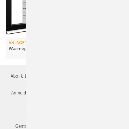
ANLAGENTECHNIK
Wärmepumpen: Effizient bei guter
Planung
Abo- & Leserservice
AGB
Alle Inhalte chronologisch
Anmelden
Anmeldung & Registrierung
Datenschutz
Editor's choice
E-Paper
Fachbeiträge
Gentner Verlag
Impressum
Karriere bei Gentner