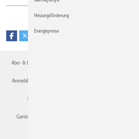
Heizungsförderung
Teilen
Link kopieren
Energiepreise
Abo- & Leserservice
AGB
Alle Inhalte chronologisch
Anmelden
Anmeldung & Registrierung
Datenschutz
Editor's choice
E-Paper
Fachbeiträge
Gentner Verlag
Impressum
Karriere bei Gentner
Team
Mediaservice