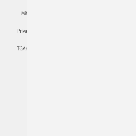
Mitgliedschaften und Engagement
Newsletter
Privacy Manager
RSS-Feed
TGA+E abonnieren
TGA+E-WissensCheck
Veranstaltungen / Webinare
© 2026 TGA+E Fachplaner