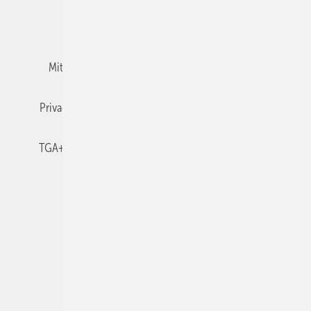
Team
Mediaservice
Mitgliedschaften und Engagement
Newsletter
Privacy Manager
RSS-Feed
TGA+E abonnieren
TGA+E-WissensCheck
Veranstaltungen / Webinare
© 2026 TGA+E Fachplaner