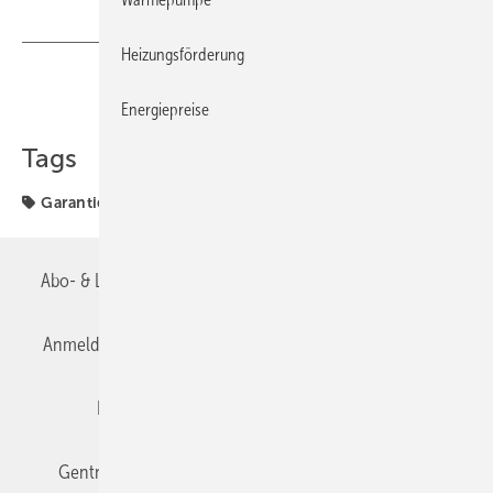
Heizungsförderung
Teilen
Link kopieren
Energiepreise
Tags
Garantie
Rotex
Abo- & Leserservice
AGB
Alle Inhalte chronologisch
Anmelden
Anmeldung & Registrierung
Datenschutz
Editor's choice
E-Paper
Fachbeiträge
Gentner Verlag
Impressum
Karriere bei Gentner