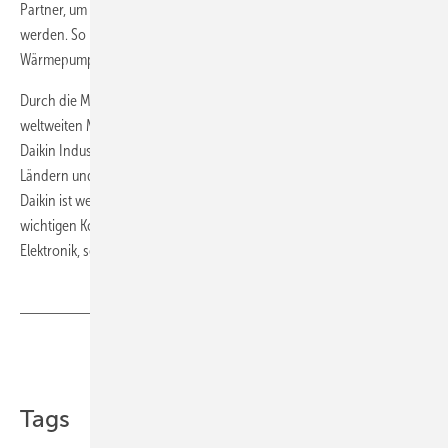
Partner, um auch im Bereich Wärmepumpentechnik marktführend zu
werden. So hat Rotex mit der HPSU compact die meistverkaufte
Wärmepumpe in Deutschland auf den Markt gebracht.
Durch die Mitgliedschaft zur Daikin Gruppe ist Rotex Teil des
weltweiten Marktführers für Kälte-, Klima- und Wärmepumpensysteme.
Daikin Industries beschäftigt weltweit über 70.000 Mitarbeiter in 150
Ländern und erzielte 2017/18 einen Umsatz von etwa 17,6 Mrd. Euro.
Daikin ist weltweit der einzige Klimaanlagenhersteller, der alle
wichtigen Komponenten, wie Kältemittel, Kompressoren und
Elektronik, selbst entwickelt und produziert. ■
Teilen
Link kopieren
Tags