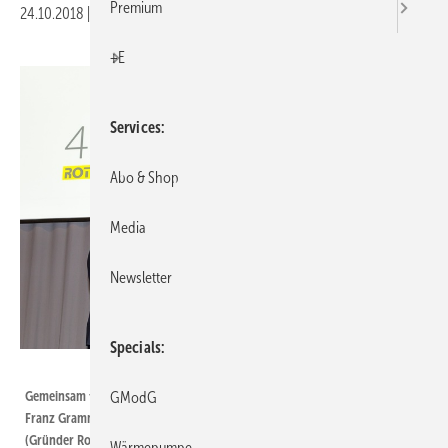
Premium
24.10.2018
|
Druckvorschau
+E
Services
Abo & Shop
Media
Newsletter
Specials
Rotex Heating Systems GmbH
Gemeinsam feiern (v.l.) Frans Hoorelbeke (Chairman Daikin Europe), Dr.
GModG
Franz Grammling (ehemaliger Geschäftsführer Rotex), Gerhard Rambacher
(Gründer Rotex) und Georg Blümel (Geschäftsführer Rotex) 45 Jahre Rotex
Wärmepumpe