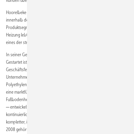
Kunden überzeugen.“
Hoorelbeke unterstrich den hohen Stellenwert des Bereichs Heizung
innerhalb der Daikin Gruppe und die Expertise von Rotex in diesem
Produktsegment: „Mit Rotex kamen 2008 Leute in unsere Gruppe, die
Heizung lebten. Für die Daikin Gruppe ist Heizung auch in Zukunft
eines der strategischen Wachstumsfelder.“
In seiner Geschichte hat Rotex immer wieder Trends gesetzt:
Gestartet ist Rotex 1973 durch den Eintritt in das damals noch junge
Geschäftsfeld Kunststoffverarbeitung. 1978 begann das
Unternehmen mit der Produktion von Heizöllagertanks aus
Polyethylen (PE). In diesem Bereich erreichte das Unternehmen rasch
eine marktführende Position. Durch neue Produktgruppen ─ von der
Fußbodenheizung über Warmwasserspeicher bis hin zur Solartechnik
─ entwickelte sich Rotex im Bereich der Wärme- und Haustechnik
kontinuierlich weiter. Heute versteht sich Rotex als Anbieter
kompletter, innovativer und umweltschonender Heizsysteme. Seit
2008 gehört das Unternehmen zur Daikin Gruppe und fand damit den