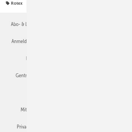
Rotex
Abo- & Leserservice
AGB
Alle Inhalte chronologisch
Anmelden
Anmeldung & Registrierung
Datenschutz
Editor's choice
E-Paper
Fachbeiträge
Gentner Verlag
Impressum
Karriere bei Gentner
Team
Mediaservice
Mitgliedschaften und Engagement
Newsletter
Privacy Manager
RSS-Feed
TGA+E abonnieren