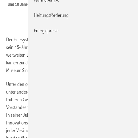
und 10 Jahre Zugehörigkeit zur Daikin Gruppe.
Heizungsförderung
Energiepreise
Der Heizsystemspezialist
Rotex
hat gleich zwei Gründe zu feiern:
sein 45-jähriges Bestehen und die 10-jährige Zugehörigkeit zur
weltweiten Daikin Gruppe. Etwa 350 Gäste, Mitarbeiter und Partner
kamen zur Jubiläumsfeier am 12. Oktober 2018 ins Auto & Technik
Museum Sinsheim.
Unter den geladenen Gästen begrüßte Geschäftsführer Georg Blümel
unter anderem Gerhard Rambacher, der Rotex 1973 gründete, den
früheren Geschäftsführer Dr. Franz Grammling sowie Mitglieder des
Vorstandes von Daikin Europe, darunter Chairman Frans Hoorelbeke.
In seiner Jubiläums-Rede verwies Blümel auf die Bedeutung der
Innovationskraft von Rotex: „Das ist das Rotex-Erfolgsmodell: Aus
jeder Veränderung eine Chance machen und mit Innovationen