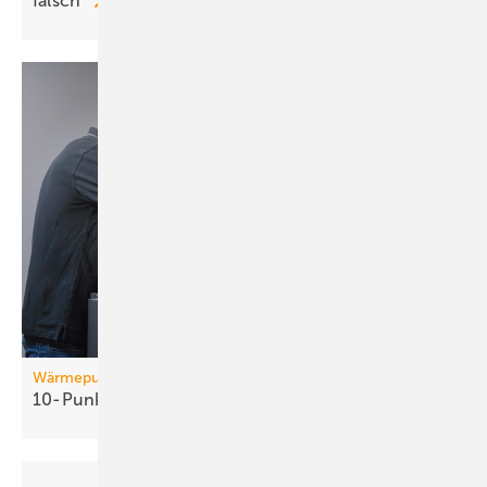
falsch“
Wärmepumpe
10-Punkte-Schulung für
Fach­hand­wer­ker