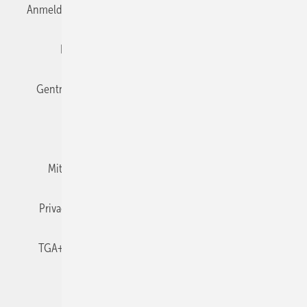
Anmelden
Anmeldung & Registrierung
Datenschutz
Editor's choice
E-Paper
Fachbeiträge
Gentner Verlag
Impressum
Karriere bei Gentner
Team
Mediaservice
Mitgliedschaften und Engagement
Newsletter
Privacy Manager
RSS-Feed
TGA+E abonnieren
TGA+E-WissensCheck
Veranstaltungen / Webinare
© 2026 TGA+E Fachplaner