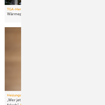
TGA-Hersteller
Wärmepumpen von Stie­bel El­tron im
Här­te­test
Heizungswende
„Wer jetzt eine Wärme­pumpe kauft, macht nichts