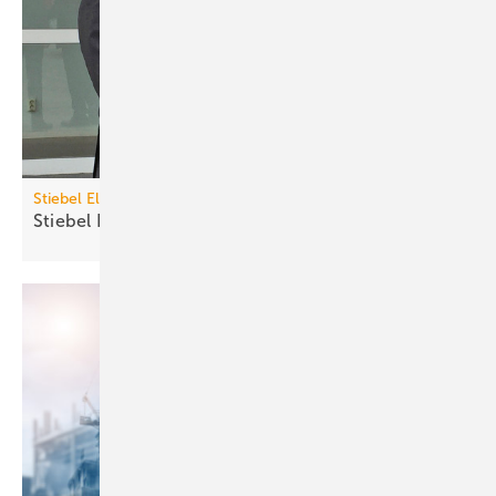
Stiebel Eltron
Stiebel Eltron übernimmt Thermia von
Danfoss