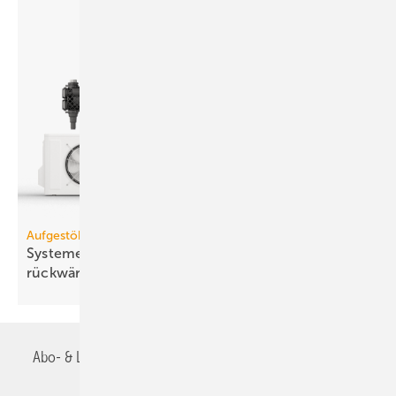
Aufgestöbert
Systeme für die TGA+E: modular, kaskadier­bar,
rück­wärts­kom­pa­ti­bel
Abo- & Leserservice
AGB
Alle Inhalte chronologisch