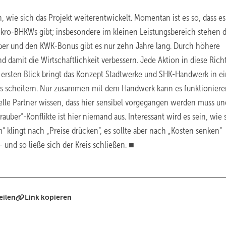
, wie sich das Projekt weiterentwickelt. Momentan ist es so, dass es
Mikro-BHKWs gibt; insbesondere im kleinen Leistungsbereich stehen
ber und den KWK-Bonus gibt es nur zehn Jahre lang. Durch höhere
nd damit die Wirtschaftlichkeit verbessern. Jede Aktion in diese Ric
n ersten Blick bringt das Konzept Stadtwerke und SHK-Handwerk in e
es scheitern. Nur zusammen mit dem Handwerk kann es funktioniere
ielle Partner wissen, dass hier sensibel vorgegangen werden muss un
ber“-Konflikte ist hier niemand aus. Interessant wird es sein, wie 
 klingt nach „Preise drücken“, es sollte aber nach „Kosten senken“
 und so ließe sich der Kreis schließen. ■
eilen
Link kopieren