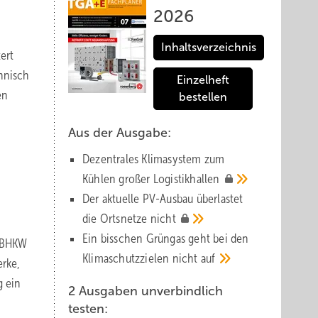
2026
Inhaltsverzeichnis
ert
hnisch
Einzelheft
en
bestellen
Aus der Ausgabe:
Dezentrales Klimasystem zum
Kühlen großer
Logistik­hallen
Der aktuelle PV-Ausbau über­lastet
die Orts­netze
nicht
Ein bisschen Grüngas geht bei den
e BHKW
Klima­schutz­zielen nicht
auf
erke,
g ein
2 Ausgaben unverbindlich
testen: