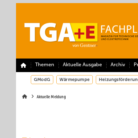
Springe
Springe
Springe
auf
auf
auf
Hauptinhalt
Hauptmenü
SiteSearch
Themen
Aktuelle Ausgabe
Archiv
P
GModG
Wärmepumpe
Heizungsförderun
Aktuelle Meldung