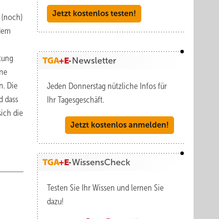
Jetzt kostenlos testen!
 (noch)
 dem
htung
Newsletter
ine
n. Die
Jeden Donnerstag nützliche Infos für
d dass
Ihr Tagesgeschäft.
sich die
Jetzt kostenlos anmelden!
WissensCheck
Testen Sie Ihr Wissen und lernen Sie
dazu!