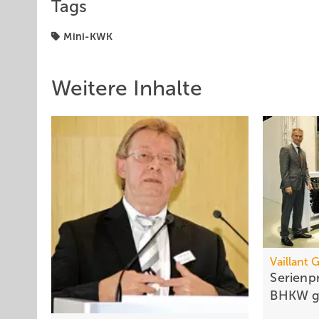
Tags
Mini-KWK
Weitere Inhalte
Vaillant 
Serienp
BHKW
g