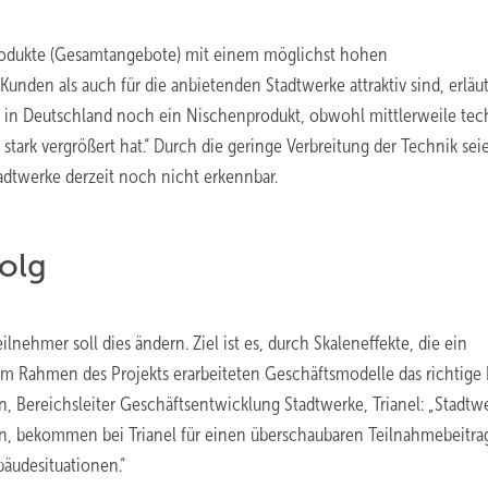
 Produkte (Gesamtangebote) mit einem möglichst hohen
unden als auch für die anbietenden Stadtwerke attraktiv sind, erläut
nd in Deutschland noch ein Nischenprodukt, obwohl mittlerweile tec
stark vergrößert hat.“ Durch die geringe Verbreitung der Technik sei
adtwerke derzeit noch nicht erkennbar.
olg
nehmer soll dies ändern. Ziel ist es, durch Skaleneffekte, die ein
 im Rahmen des Projekts erarbeiteten Geschäftsmodelle das richtig
 Bereichsleiter Geschäftsentwicklung Stadtwerke, Trianel: „Stadtw
len, bekommen bei Trianel für einen überschaubaren Teilnahmebeitra
äudesituationen.“