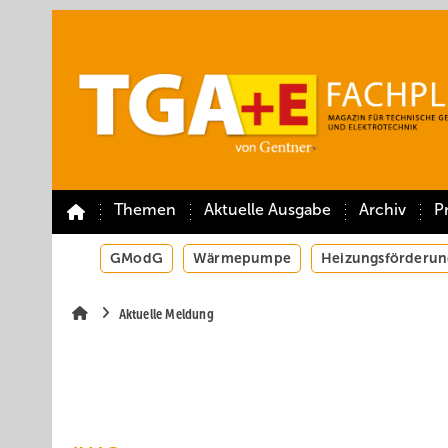
Springe
Springe
Springe
auf
auf
auf
Hauptinhalt
Hauptmenü
SiteSearch
Themen
Aktuelle Ausgabe
Archiv
P
GModG
Wärmepumpe
Heizungsförderun
Aktuelle Meldung