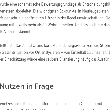
urde eine schematische Bewertungsgrundlage als Entscheidungshil
netzen abgeleitet. Die wichtigsten Eckpunkte: In Neubaugebieten i
 der sehr gut gedämmten Häuser in der Regel unwirtschaftlich. Si
auung mit jeweils mehr als 20 Wohneinheiten. Und das auch nur dan
WK-Nutzung stammt.
rstellt hat: „Das A und O sind korrekte Endenergie-Bilanzen, die Stro
samtsituation vor Ort analysieren – von Einzelfall zu Einzelfall.“ 
r Einschätzung würde eine saubere Bilanzierung häufig das Aus für
 Nutzen in Frage
etzes nur selten zu rechtfertigen. In ländlichen Gebieten mit