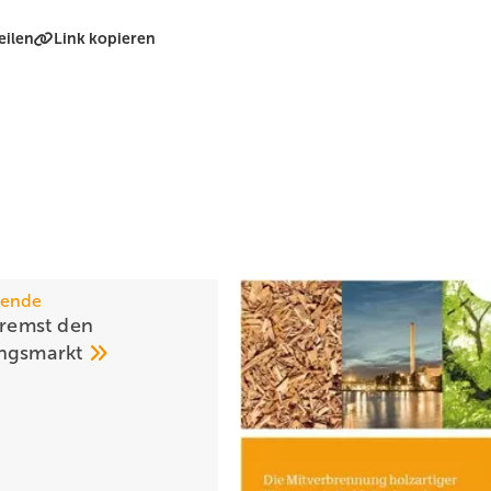
eilen
Link kopieren
wende
bremst den
ungsmarkt