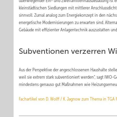
überwiegender Ein- und Zweifamilienhausbebauung ist ein
kleinstädtischen Siedlungen mit mittlerer Anschlussdi
sinnvoll. Zumal analog zum Energiekonzept in den nächs
energetische Modernisierungen zu erwarten sind. Alternati
Gebäude mit effizienter Anlagentechnik auszustatten un
Subventionen verzerren Wir
Aus der Perspektive der angeschlossenen Haushalte stell
weil sie extrem stark subventioniert werden“, sagt IWO-
mindestens genauso gut Maßnahmen wie Heizungserneue
Fachartikel von D. Wolff / K. Jagnow zum Thema in TGA 