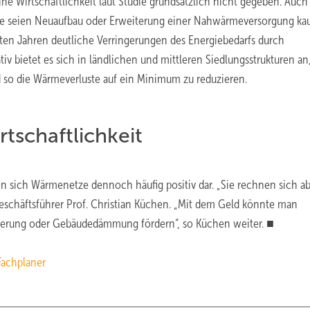
e Wirtschaftlichkeit laut Studie grundsätzlich nicht gegeben. Auch
chte seien Neuaufbau oder Erweiterung einer Nahwärmeversorgung k
ten Jahren deutliche Verringerungen des Energiebedarfs durch
v bietet es sich in ländlichen und mittleren Siedlungsstrukturen an,
d so die Wärmeverluste auf ein Minimum zu reduzieren.
tschaftlichkeit
en sich Wärmenetze dennoch häufig positiv dar. „Sie rechnen sich ab
Geschäftsführer Prof. Christian Küchen. „Mit dem Geld könnte man
rung oder Gebäudedämmung fördern“, so Küchen weiter. ■
Fachplaner