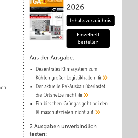
2026
Inhaltsverzeichnis
Einzelheft
bestellen
Aus der Ausgabe:
Dezentrales Klimasystem zum
Kühlen großer
Logistik­hallen
Der aktuelle PV-Ausbau über­lastet
inen
die Orts­netze
nicht
.
Ein bisschen Grüngas geht bei den
Klima­schutz­zielen nicht
auf
2 Ausgaben unverbindlich
testen: