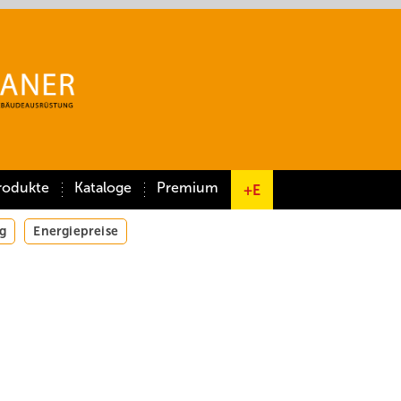
rodukte
Kataloge
Premium
+E
g
Energiepreise