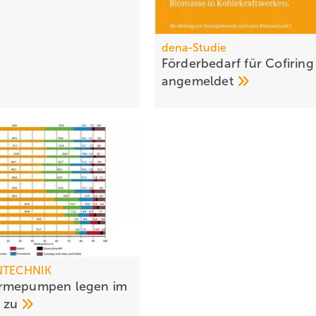
dena-Studie
Förderbedarf für Cofiring
angemeldet
NTECHNIK
rmepumpen legen im
u
zu