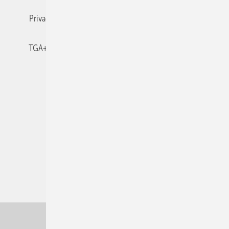
Privacy Manager
RSS-Feed
TGA+E abonnieren
TGA+E-WissensCheck
Veranstaltungen / Webinare
© 2026 TGA+E Fachplaner
Nach oben