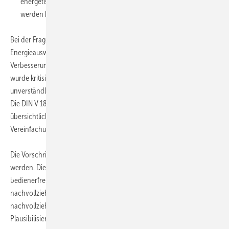
energetische Bewertung von Nichtwohngebäuden aktiviert
werden kann, sehen die Befragten eher gering.
Bei der Frage nach den Schwierigkeiten bei der Erstellung von
Energieausweisen für Nichtwohngebäude und den
Verbesserungswünschen zeigte sich ein recht klares Bild. Vorrangig
wurde kritisiert, dass die DIN V 18955 generell zu komplex und
unverständlich sei und die Rechengänge nicht nachvollziehbar seien.
Die DIN V 18599 wünschen sich viele Teilnehmer kompakter,
übersichtlicher und überschaubarer. Außerdem möchten sie
Vereinfachungen und mehr Nutzerprofile.
Die Vorschriften sollte einfacher, eindeutiger und klarer formuliert
werden. Die Software für Nichtwohngebäude soll
bedienerfreundlicher, transparenter, übersichtlicher und
nachvollziehbarer werden. Die Befragten möchten kleinere
nachvollziehbare Rechenschritte, mehr Teilergebnisse und
Plausibilisierungshilfen auch für Zwischenschritte.