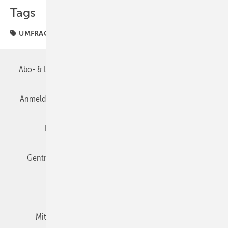
Tags
UMFRAGE
Abo- & Leserservice
AGB
Alle Inhalte chronologisch
Anmelden
Anmeldung & Registrierung
Datenschutz
Editor's choice
E-Paper
Fachbeiträge
Gentner Verlag
Impressum
Karriere bei Gentner
Team
Mediaservice
Mitgliedschaften und Engagement
Newsletter