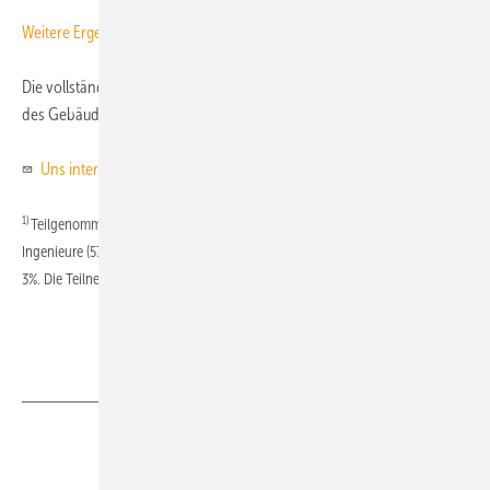
Weitere Ergebnisse der Umfrage als PDF
.
Die vollständige Auswertung der Umfrage ist in der Ausgabe 10/2008
des Gebäude-Energieberaters enthalten (
zum Probeabo
).
ToR
Uns interessiert Ihre Meinung!
1)
Teilgenommen haben 176 Personen, der überwiegende Teil davon
Ingenieure (57%). Architekten machten 37% aus, Handwerker und Sonstige je
3%. Die Teilnehmer waren über das gesamte Bundesgebiet verteilt.
Teilen
Link kopieren