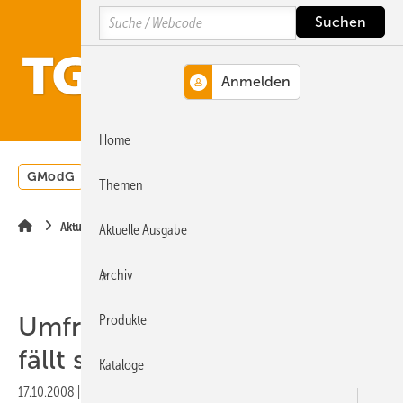
Springe
Springe
Springe
Search
auf
auf
auf
Hauptinhalt
Hauptmenü
SiteSearch
MENÜ
Home
GModG
Wärmepumpe
Heizungsförderung
Energ
Themen
Aktuelle Meldung
Aktuelle Ausgabe
Archiv
Umfrage: EnEV-Umsetzung
Produkte
fällt schwer
Kataloge
17.10.2008
|
Druckvorschau