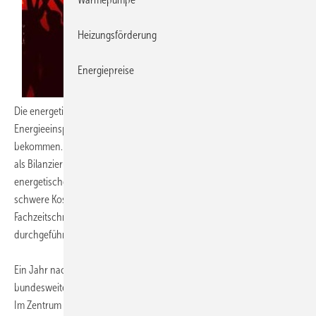
Heizungsförderung
Energiepreise
Die energetische Bewertung von Nichtwohngebäuden hat mit der
Energieeinsparverordnung (EnEV) 2007 eine neue Bedeutung
bekommen. Eingeführt wurden Energieausweise und die DIN V 18599
als Bilanzierungsnorm für Nichtwohngebäude. Für Anwender ist die
energetische Bewertung von Nichtwohngebäuden allerdings eine
schwere Kost. Das ist das zentrale Ergebnis einer Umfrage, die die
Fachzeitschrift Gebäude-Energieberater (
GEB
) im September
1)
durchgeführt hat
.
Ein Jahr nach dem Inkrafttreten der Verordnung hat GEB nun in einer
bundesweiten Umfrage nachgefragt, ob die Umsetzung funktioniert.
Im Zentrum standen die praktischen Erfahrungen, Vorschläge und