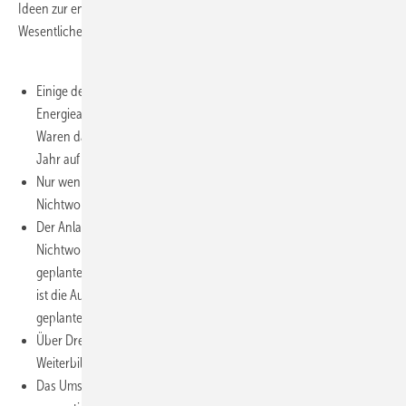
Ideen zur energetischen Bewertung von Nichtwohngebäuden.
Wesentliche Ergebnisse der Umfrage im Überblick:
Einige der Befragten haben angegeben, noch keine
Energieausweise für Nichtwohngebäude erstellt zu haben.
Waren das im letzten Jahr noch 73%, ist der Anteil in diesem
Jahr auf 39% gesunken.
Nur wenige Aussteller haben über zehn Energieausweise für
Nichtwohngebäude erstellt.
Der Anlass für Kunden, sich einen Energieausweis für ein
Nichtwohngebäude ausstellen zu lassen, ist in erster Linie eine
geplante energetische Sanierung der Immobilie (36%). Bei 25%
ist die Aushangpflicht ab 1. Juli 2009 entscheidend, bei 19% ein
geplanter Verkauf oder eine Neuvermietung der Immobilie.
Über Dreiviertel der Befragten haben bereits eine spezielle
Weiterbildung zur DIN V 18599 besucht.
Das Umsatzpotenzial, das in den nächsten fünf Jahren für die