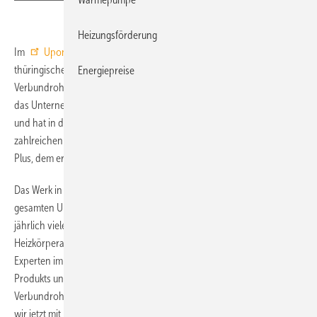
Heizungsförderung
Im
Uponor
-Kompetenzzentrum für Mehrschichtverbundrohre im
thüringischen Zella-Mehlis ist im November 2015 der milliardste Meter
Energiepreise
Verbundrohr aus den Produktionsanlagen gelaufen. Seit 25 Jahren gilt
das Unternehmen als Vorreiter in Sachen Verbundrohrtechnologie
und hat in dieser Zeit den Markt für Installationstechnik mit
zahlreichen Innovationen entscheidend geprägt – zuletzt mit Uni Pipe
Plus, dem ersten Mehrschichtverbundrohr ohne Schweißnaht.
Das Werk in Zella-Mehlis ist der zentrale Produktionsstandort der
gesamten Uponor Gruppe. Mehr als 100 Mitarbeiter produzieren dort
jährlich viele Millionen Meter Rohr für Trinkwasser-Installationen,
Heizkörperanbindungen und Flächenheizungen. Zudem arbeiten die
Experten im Kompetenzzentrum stetig an der Weiterentwicklung des
Produkts und der Fertigungstechnologie. „Die
Verbundrohrtechnologie ist eine lange Erfolgsstory von Uponor, die
wir jetzt mit Uni Pipe PLUS nahtlos fortführen“, freut sich Georg