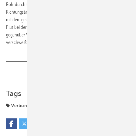
Rohrdurchmessers entspricht. Je nach Einbausituation können
Richtungsänderungen dadurch statt mit Fittings häufig noch einfacher
mit dem gebogenen Rohr ausgeführt werden. Zudem punktet Uni Pipe
Plus bei der Installation durch deutlich geringere Rückstellkräfte
gegenüber Verbundrohren mit stumpf oder überlappend
verschweißter Aluminiumschicht. ■
Teilen
Link kopieren
Tags
Verbundrohr