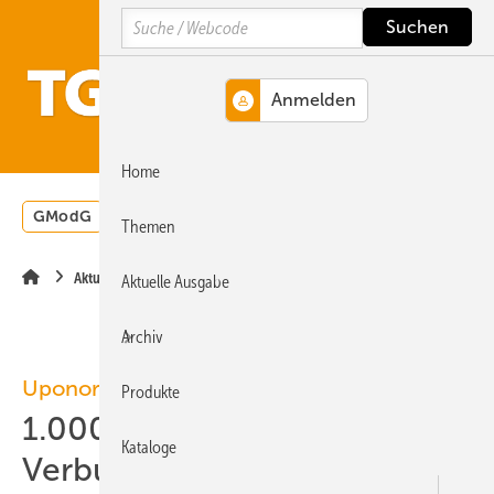
Springe
Springe
Springe
Search
auf
auf
auf
Hauptinhalt
Hauptmenü
SiteSearch
MENÜ
Home
GModG
Wärmepumpe
Heizungsförderung
Energ
Themen
Aktuelle Meldung
Aktuelle Ausgabe
Archiv
Uponor
Produkte
1.000.000.000 m
Kataloge
Verbundrohr produziert