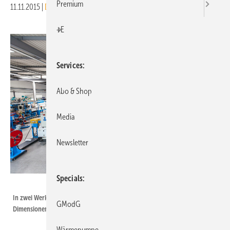
Premium
11.11.2015
|
Druckvorschau
+E
Services
Abo & Shop
Media
Newsletter
Specials
Uponor
In zwei Werksteilen werden in Zella-Mehlis Verbundrohre in den
GModG
Dimensionen 12 bis 110 mm hergestellt.
Wärmepumpe