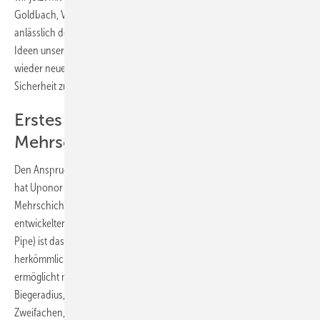
Goldbach, Vice President Sales & Marketing Uponor Central Europe,
anlässlich des Produktionsmeilensteines. „Das Know-how und die
Ideen unserer Mitarbeiter sind dabei unser größter Schatz, um immer
wieder neue Marktstandards bei Funktionalität, Leistung und
Sicherheit zu setzen.“
Erstes nahtlos extrudiertes
Mehrschichtverbundrohr
Den Anspruch als Innovationsführer in der Verbundrohrtechnologie
hat Uponor 2013 mit der Einführung des ersten nahtlosen
Mehrschichtverbundrohres unterstrichen. Mit der in Zella-Mehlis
entwickelten SACP-Technologie (Seamless Aluminium Composite
Pipe) ist das Ringmaterial deutlich flexibler und biegbarer als
herkömmliche Verbundrohre. Der bis zu 40 % engere Biegeradius
ermöglicht mit dem Uponor-Biegewerkzeug einen minimalen
Biegeradius, der bei den Dimensionen 16 und 20 mm nur dem
Zweifachen, bei 25 und 32 mm dem Zweieinhalbfachen des