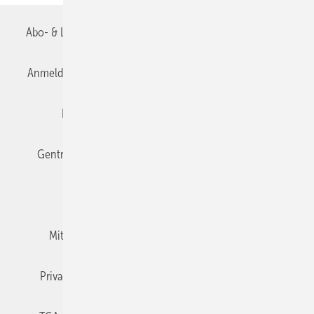
Abo- & Leserservice
AGB
Alle Inhalte chronologisch
Anmelden
Anmeldung & Registrierung
Datenschutz
Editor's choice
E-Paper
Fachbeiträge
Gentner Verlag
Impressum
Karriere bei Gentner
Team
Mediaservice
Mitgliedschaften und Engagement
Newsletter
Privacy Manager
RSS-Feed
TGA+E abonnieren