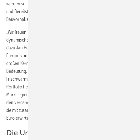
werden sollen. Eine besondere Stärke liegt dabei in der Entwicklung
und Bereitstellung von Lösungen für individuelle Projekte und
Bauvorhaben.
„Wir freuen uns, mit KaMo und Delta zwei sehr wachstumsstarke und
dynamische Unternehmen in der Uponor Familie zu begrüßen“, erklärt
dazu Jan Peter Tewes, Executive Vice President Building Solutions
Europe von Uponor. „Das Thema Trinkwasserhygiene, eine der
großen Kernkompetenzen von Uponor, gewinnt immer mehr an
Bedeutung. Insbesondere die zentrale und dezentrale
Frischwarmwassertechnik beider Unternehmen ergänzt unser
Portfolio hervorragend, gerade im Hinblick auf das für uns wichtige
Marktsegment Wohnungsbau.“ Die akquirierten Unternehmen sind in
den vergangenen Jahren jeweils zweistellig gewachsen. 2014 haben
sie mit zusammen 119 Mitarbeitern einen Gesamtumsatz von 32,8 Mio.
Euro erwirtschaftet.
Die Unternehmensgruppe KaMo...