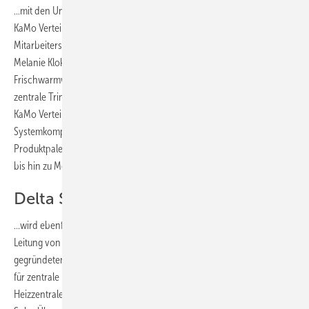
...mit den Unternehmen KaMo Frischwarmwassersysteme GmbH und
KaMo Verteilersysteme GmbH soll mit dem bestehenden
Mitarbeiterstamm in Ehingen (Donau) von den Geschäftsführern
Melanie Kloker und Michael Schmohl fortgeführt werden. KaMo
Frischwarmwassersysteme entwickelt und vertreibt Systeme für die
zentrale Trinkwassererwärmung und dezentrale Wohnungsstationen.
KaMo Verteilersysteme zählt zu den führenden Herstellern von
Systemkomponenten der Verteilertechnik für Heizen und Kühlen. Die
Produktpalette reicht von Heizkreisverteilern über Verteilerstationen
bis hin zu Mess- und Regelstationen und Regelungstechnik.
Delta Systemtechnik...
...wird ebenfalls mit dem bestehenden Mitarbeiterstamm unter der
Leitung von Geschäftsführer Thomas Geck fortgeführt. Sitz des 2004
gegründeten Unternehmens bleibt Celle. Dort werden Einzelstationen
für zentrale Frischwarmwassersysteme, Komponenten für die
Heizzentrale, modulare Nah- und Fernwärmeübergabestationen,