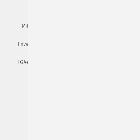
Team
Mediaservice
Mitgliedschaften und Engagement
Newsletter
Privacy Manager
RSS-Feed
TGA+E abonnieren
TGA+E-WissensCheck
Veranstaltungen / Webinare
© 2026 TGA+E Fachplaner