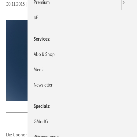
Premium
30.11.2015
|
Druckvorschau
+E
Services
Abo & Shop
Media
Newsletter
Specials
Uponor
GModG
Die Uponor Gruppe kauft die
Unternehmensgruppe KaMo
,
Wärmepumpe