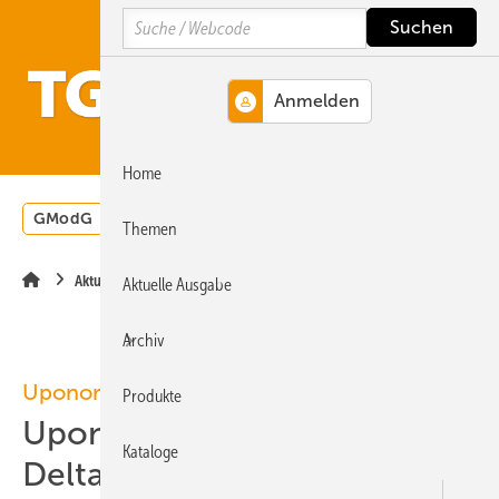
Springe
Springe
Springe
Search
auf
auf
auf
Hauptinhalt
Hauptmenü
SiteSearch
MENÜ
Home
GModG
Wärmepumpe
Heizungsförderung
Energ
Themen
Aktuelle Meldung
Aktuelle Ausgabe
Archiv
Uponor
Produkte
Uponor kauft KaMo und
Kataloge
Delta Systemtechnik