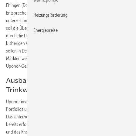
Ehingen (Donau), und die
Delta Systemtechnik GmbH
, Celle.
Entsprechende Verträge wurden am 30. November 2015
Heizungsförderung
unterzeichnet. Vorbehaltlich der Zustimmung des Bundeskartellamts
soll die Übernahme von jeweils 100 % der Unternehmensanteile
Energiepreise
durch die Uponor Holding GmbH zeitnah abgeschlossen werden. Die
bisherigen Vertriebsstrukturen von KaMo und Delta Systemtechnik
sollen in Deutschland bestehen bleiben. In den internationalen
Märkten werden die Vertriebswege durch das Netzwerk der dortigen
Uponor-Gesellschaften und -Vertriebspartner weiter ausgebaut.
Ausbau der Kompetenz im Bereich
Trinkwasser
Uponor investiert mit den Übernahmen gezielt in den Ausbau seines
Portfolios und seiner Innovationskraft für den Bereich Trinkwasser.
Das Unternehmen bietet in dem zukunftsträchtigen Geschäftsfeld
bereits erfolgreiche Systemlösungen an, die nun durch die Produkte
und das Know-how von KaMo und Delta ergänzt und ausgebaut