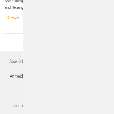
Solar-Übergabeladestationen und Wohnungsstationen für Trinkwarm-
und Heizungswasser entwickelt und gefertigt. ■
www.uponor.de
Teilen
Link kopieren
Abo- & Leserservice
AGB
Alle Inhalte chronologisch
Anmelden
Anmeldung & Registrierung
Datenschutz
Editor's choice
E-Paper
Fachbeiträge
Gentner Verlag
Impressum
Karriere bei Gentner