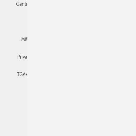
Gentner Verlag
Impressum
Karriere bei Gentner
Team
Mediaservice
Mitgliedschaften und Engagement
Newsletter
Privacy Manager
RSS-Feed
TGA+E abonnieren
TGA+E-WissensCheck
Veranstaltungen / Webinare
© 2026 TGA+E Fachplaner