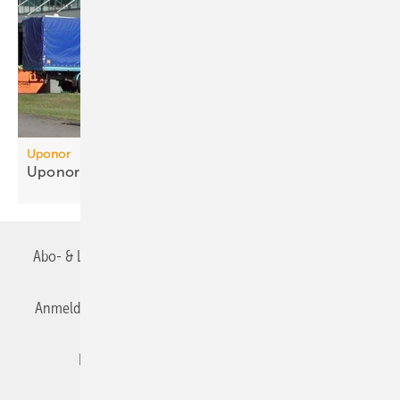
Uponor
Uponor übernimmt 50,3% von
Zent-Frenger
Abo- & Leserservice
AGB
Alle Inhalte chronologisch
Anmelden
Anmeldung & Registrierung
Datenschutz
Editor's choice
E-Paper
Fachbeiträge