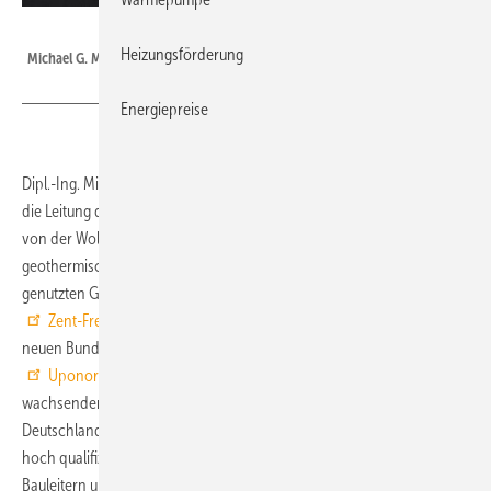
Zent-Frenger
Heizungsförderung
Michael G. Meyer
Energiepreise
Dipl.-Ing. Michael G. Meyer (44) übernimmt ab dem 1. September 2011
die Leitung der Zent-Frenger-Niederlassung Hamburg. Meyer wechselt
von der Wolf GmbH, Mainburg, zu Europas Marktführer für
geothermisch gestützte Heizung und Kühlung von gewerblich
genutzten Gebäuden. Mit dem neuen Niederlassungsleiter verstärkt
Zent-Frenger
die Vertriebsaktivitäten in den nördlichen und den
neuen Bundesländern. Das in Heppenheim ansässige und zur
Uponor Gruppe
gehörende Unternehmen verzeichnet einen
wachsenden Anfrage- und Auftragseingang aus dem Norden
Deutschlands. Meyer wird in der Niederlassung Hamburg von einem
hoch qualifizierten Team von Vertriebsingenieuren sowie Projekt- und
Bauleitern unterstützt. ■