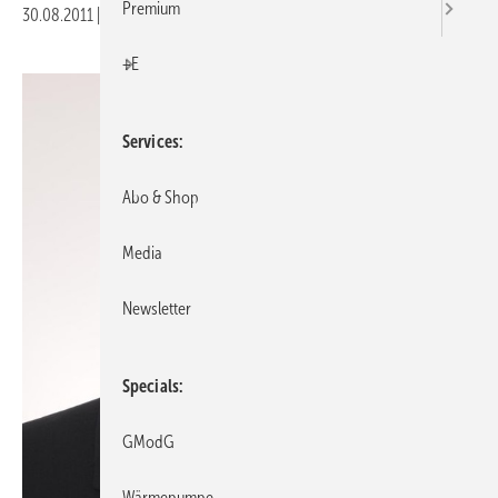
Premium
30.08.2011
|
Druckvorschau
+E
Services
Abo & Shop
Media
Newsletter
Specials
GModG
Wärmepumpe