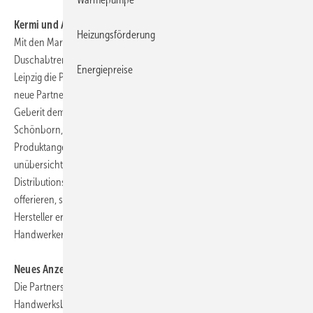
Kermi und Arbonia sind neue Partner
Heizungsförderung
Mit den Marken
Kermi
(Heiztechnikprodukte und
Duschabtrennungen) und
Arbonia
(Heiztechnikprodukte), die in
Energiepreise
Leipzig die Partnerverträge unterzeichneten, stellte der ZVSHK zwei
neue Partner vor. Schon im Laufe des Jahres waren Zehnder und
Geberit dem Qualitäts- und Leistungsbündnis beigetreten. Dr. Roger
Schönborn, Geschäftsführer von Kermi und Arbonia zum Beitritt. „Das
Produktangebot unseres Marktes ist in den letzten Jahren immer
unübersichtlicher geworden; sei es, weil sich über neue
Distributionskanäle wie das Internet weitere Einkaufsquellen
offerieren, sei es, weil das Angebotsspektrum, bei dem kein namhafter
Hersteller erkennbar ist, offenbar wächst. Hier bieten die
Handwerkermarken eine klare Orientierungshilfe.“
Neues Anzeigenmotiv soll Partnerschaft verdeutlichen
Die Partnerschaft zwischen den nunmehr 23 Herstellern und den
Handwerksbetrieben rückt künftig stärker in den Mittelpunkt der