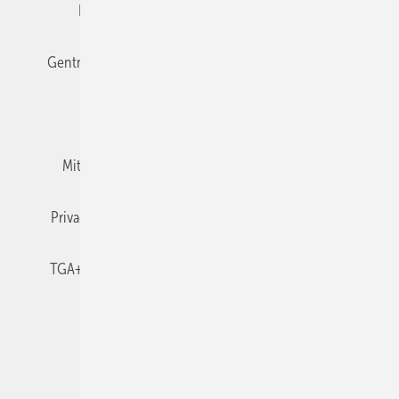
Editor's choice
E-Paper
Fachbeiträge
Gentner Verlag
Impressum
Karriere bei Gentner
Team
Mediaservice
Mitgliedschaften und Engagement
Newsletter
Privacy Manager
RSS-Feed
TGA+E abonnieren
TGA+E-WissensCheck
Veranstaltungen / Webinare
© 2026 TGA+E Fachplaner