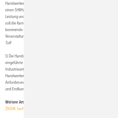
Handwerkermarken-Kommunikation. Das neue Anzeigenmotiv zeigt
einen SHKHandwerker, der sich in einem Statement zu Qualität und
Leistung und zu den Markenpartnern bekennt. Im kommenden Jahr
soll die Kampagne um weitere Motive ergänzt werden. Für das
kommende Jahr kündigte der ZVSHK außerdem weitere
Veranstaltungen der Reihe „Handwerkermarken-Regionalforum“ an.
ToR
1) Die Handwerkermarke ist ein vom ZVSHK entwickeltes Zeichen für
eingeführte handwerksgerechte Markenprodukte namhafter
Industrieunternehmen. Die Hersteller, die das Zeichen der
Handwerkermarke führen, haben mit ihren Produkten wichtige
Anforderungen hinsichtlich Qualität und Zusatzservice für Handwerk
und Endkunden erfüllt.
Weitere Artikel zum Thema auf TGAonline
ZVSHK: Sechs-Punkte-Plan für Energiepolitik im Koalitionsvertrag