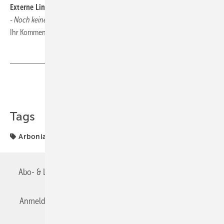
Externe Links und Links unserer Leser
- Noch keine vorhanden -
Ihr Kommentar oder Link zum Thema:
tga@tga-fachplaner.de
Teilen
Link kopieren
Tags
Arbonia
Handwerkermarke
Abo- & Leserservice
AGB
Alle Inhalte chronologisch
Anmelden
Anmeldung & Registrierung
Datenschutz