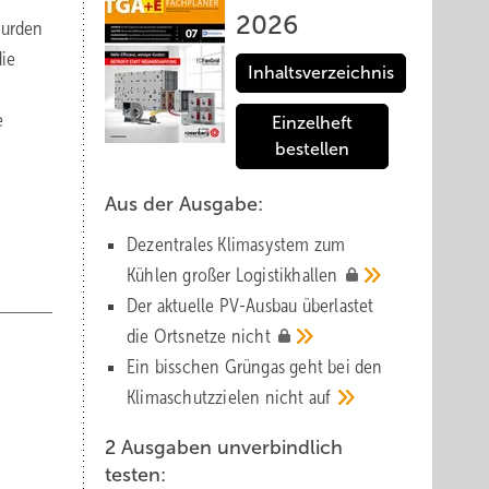
2026
wurden
die
Inhaltsverzeichnis
e
Einzelheft
bestellen
Aus der Ausgabe:
Dezentrales Klimasystem zum
Kühlen großer
Logistik­hallen
Der aktuelle PV-Ausbau über­lastet
die Orts­netze
nicht
Ein bisschen Grüngas geht bei den
Klima­schutz­zielen nicht
auf
2 Ausgaben unverbindlich
testen: