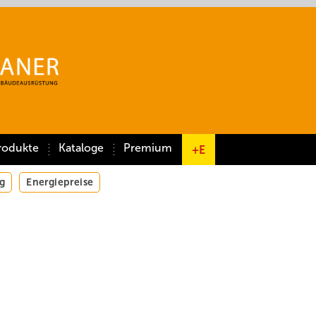
rodukte
Kataloge
Premium
+E
g
Energiepreise