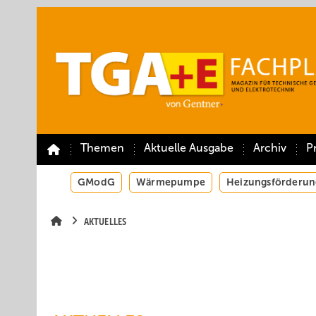
Springe
Springe
Springe
auf
auf
auf
Hauptinhalt
Hauptmenü
SiteSearch
Themen
Aktuelle Ausgabe
Archiv
P
GModG
Wärmepumpe
Heizungsförderun
AKTUELLES