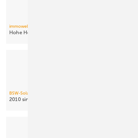
immowelt.de
Hohe Heizkosten: 60 % frösteln
lieber
BSW-Solar
2010 sinkt Solarthermieabsatz um 26
%