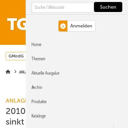
Springe
Springe
Springe
Search
auf
auf
auf
Hauptinhalt
Hauptmenü
SiteSearch
MENÜ
Home
GModG
Wärmepumpe
Heizungsförderung
Energ
Themen
ANLAGENTECHNIK
Aktuelle Ausgabe
Archiv
ANLAGENTECHNIK
Produkte
2010: Wärmeerzeugerabsatz
Kataloge
sinkt um 4 %