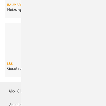
BAUMARKT
Heizungsmarkt für Erneuerbare
eingebrochen
LBS
Gesetze sind kein
Modernisierungsmotiv
Abo- & Leserservice
AGB
Alle Inhalte chronologisch
Anmelden
Anmeldung & Registrierung
Datenschutz