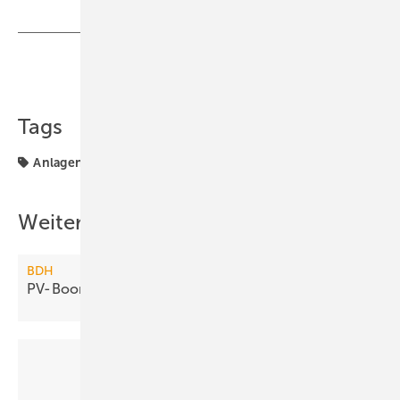
Teilen
Link kopieren
Tags
Anlagentechnik
Weitere Inhalte
BDH
PV-Boom bremst
Heizungsmodernisierung