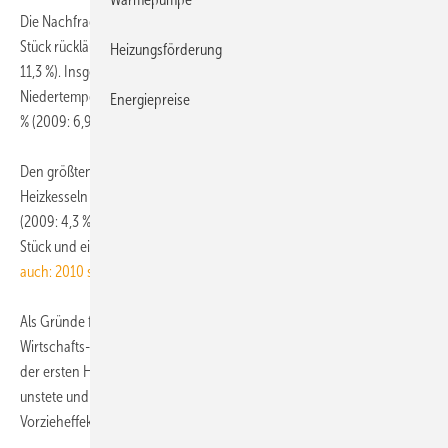
Die Nachfrage nach Öl-Brennwerttechnik war um 18 % auf 59.000
Stück rückläufig, der Marktanteil lag im letzten Jahr bei 9,6 % (2009:
Heizungsförderung
11,3 %). Insgesamt wurden 37.500 Systeme mit Öl-
Niedertemperaturtechnik (–17 %) verkauft, der Marktanteil sank auf 6,1
Energiepreise
% (2009: 6,9 %).
Den größten Einbruch mit –30 % gab es bei Festbrennstoff-
Heizkesseln auf 19.000 Systeme, der Marktanteil lag 2010 bei 3,1 %
(2009: 4,3 %). Bei Wärmepumpen ging der Absatz um 6 % auf 51.000
Stück und einen Marktanteil von 8,3 % (2009: 8,6 %) zurück (
siehe
auch: 2010 sinkt Wärmepumpenabsatz um 7 %
).
Als Gründe für den negativen Gesamtmarkt nennt der BDH die
Wirtschafts- und Finanzkrise ab Herbst 2008, die Abwrackprämie in
der ersten Hälfte 2009, die stark gesunkenen Energiepreise ab 2009,
unstete und unzureichende Förderung sowie den PV-Boom durch
Vorzieheffekte wegen der Absenkung der EEG-Einspeisevergütung. ■