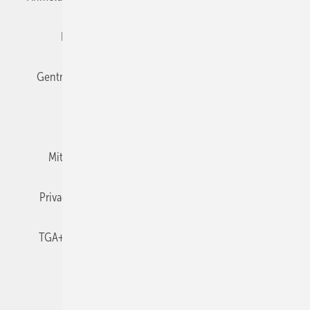
Editor's choice
E-Paper
Fachbeiträge
Gentner Verlag
Impressum
Karriere bei Gentner
Team
Mediaservice
Mitgliedschaften und Engagement
Newsletter
Privacy Manager
RSS-Feed
TGA+E abonnieren
TGA+E-WissensCheck
Veranstaltungen / Webinare
© 2026 TGA+E Fachplaner