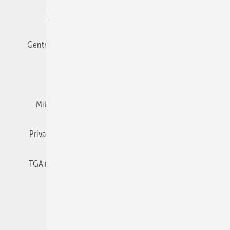
Editor's choice
E-Paper
Fachbeiträge
Gentner Verlag
Impressum
Karriere bei Gentner
Team
Mediaservice
Mitgliedschaften und Engagement
Newsletter
Privacy Manager
RSS-Feed
TGA+E abonnieren
TGA+E-WissensCheck
Veranstaltungen / Webinare
© 2026 TGA+E Fachplaner