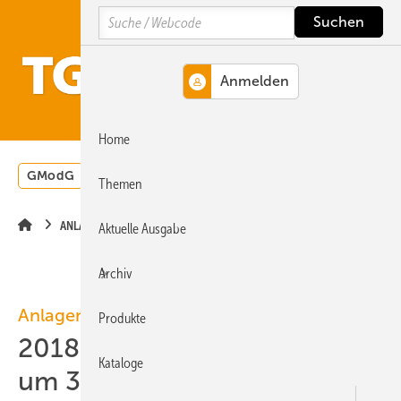
Springe
Springe
Springe
Search
auf
auf
auf
Hauptinhalt
Hauptmenü
SiteSearch
MENÜ
Home
GModG
Wärmepumpe
Heizungsförderung
Energ
Themen
ANLAGENTECHNIK
Aktuelle Ausgabe
Archiv
Anlagentechnik
Produkte
2018: Wärmeerzeugerabsatz
Kataloge
um 3 % gestiegen