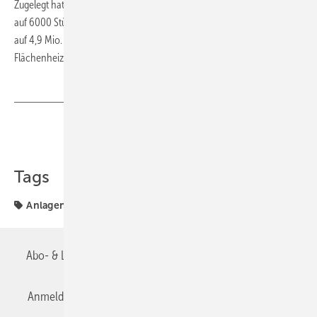
Zugelegt hat auch der Absatz von KWK-Systemen bis 50 kW
um 6 %
el
auf 6000 Stück. Bei Heizkörpern gab es 2018 einen Rückgang um 8 %
auf 4,9 Mio. Stück. Mit 207 Mio. Rohrmetern stieg der Absatz bei der
Flächenheizung/-kühlung um 15 %. ■
Teilen
Link kopieren
Tags
Anlagentechnik
Abo- & Leserservice
AGB
Alle Inhalte chronologisch
Anmelden
Anmeldung & Registrierung
Datenschutz