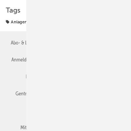
Tags
Anlagentechnik
Abo- & Leserservice
AGB
Alle Inhalte chronologisch
Anmelden
Anmeldung & Registrierung
Datenschutz
Editor's choice
E-Paper
Fachbeiträge
Gentner Verlag
Impressum
Karriere bei Gentner
Team
Mediaservice
Mitgliedschaften und Engagement
Newsletter