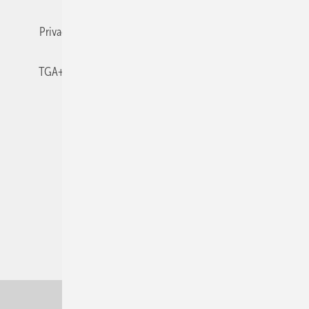
Privacy Manager
RSS-Feed
TGA+E abonnieren
TGA+E-WissensCheck
Veranstaltungen / Webinare
© 2026 TGA+E Fachplaner
Nach oben