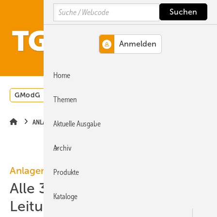
Springe
Springe
Springe
Search
auf
auf
auf
Hauptinhalt
Hauptmenü
SiteSearch
MENÜ
Home
GModG
Wärmepumpe
Heizungsförderung
Energ
Themen
ANLAGENTECHNIK
Aktuelle Ausgabe
Archiv
Anlagentechnik
Produkte
Alle 30 Sekunden ein
Kataloge
Leitungswasserschaden