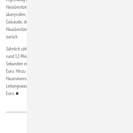
Hausbesitzer nach rund 30 Jahren ihr Rohrleitungssystem
überprüfen, wenn nicht sogar bereits sanieren lassen.“ Je älter die
Gebäude, desto häufiger sind Leitungswasserschäden. Doch viele
Hausbesitzer schrecken wegen der hohen Kosten vor einer Sanierung
zurück.
Jährlich zählen die Gebäudeversicherer deutschlandweit inzwischen
rund 1,1 Mio. Leitungswasserschäden – im Schnitt entsteht alle 30
Sekunden ein Leck. Die Kosten summierten sich 2015 auf 2,3 Mrd.
Euro. Hinzu kamen 230 Mio. Euro Schäden in der
Hausratversicherung. Zum Vergleich: 2005 betrugen die
Leitungswasserschäden in der Gebäudeversicherung rund 1,6 Mrd.
Euro. ■
Teilen
Link kopieren