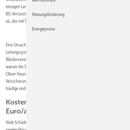
einzigen Landkreis in den neuen Ländern liegt der Schadenindex über
80. Am besten schneidet der brandenburgische Landkreis Elbe-Elster
Heizungsförderung
ab, der mit 36 den niedrigsten Wert deutschlandweit aufweist.
Energiepreise
Eine Ursache für das starke Gefälle ist das unterschiedliche Alter der
Leitungssysteme in Ost und West. „In Ostdeutschland sind nach der
Wiedervereinigung viele Gebäude saniert worden. Das ist ein Grund,
warum die Schäden dort im Vergleich zum Westen seltener sind“, sagt
Oliver Hauner, Leiter der Abteilung Sach- und Technische
Versicherung beim GDV. Auch die Wasserqualität kann ein Faktor für
häufige und teure Schäden sein.
Kosten summieren sich auf 2,3 Mrd.
Euro/a
Viele Schäden wären vermeidbar, wenn die Wasserleitungen
regelmäßig gewartet würden, so Hauner. „Eigentlich müssten