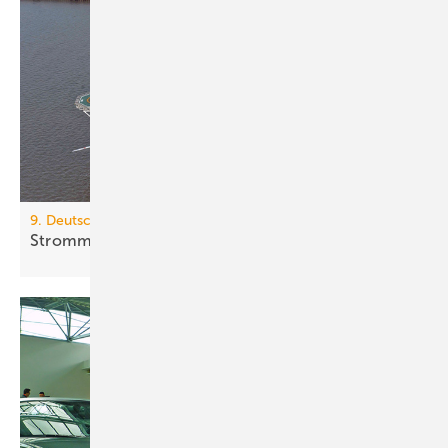
9. Deutscher Energiekongress in München
Strommangel könnte BHKW-Markt
anheizen