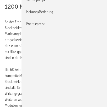
1200 Module von 66 Anbietern
Heizungsförderung
An der Erhebung der Daten haben sich 66 Anbieter von
Energiepreise
Blockheizkraftwerken (BHKW) mit Angaben zu mehr als 1200 auf dem
Markt angebotenen BHKW-Anlagen beteiligt. Dabei stehen
erdgasbetriebene BHKW mit Verbrennungsmotoren im Vordergrund,
da sie am häufigsten eingesetzt werden. Aber auch BHKW-Module, die
mit Flüssiggas und Heizöl sowie Bio- und Klärgas betrieben werden,
sind in der Kenndaten-Übersicht aufgeführt.
Die 68 Seiten umfassende Broschüre verschafft somit eine nahezu
komplette Marktübersicht über alle Anbieter und Typen von
Blockheizkraftwerken, die in Deutschland verfügbar sind. Enthalten
sind alle für den Anwender wichtigen Angaben hinsichtlich Leistung,
Wirkungsgrad, Abmessungen und Verwendungsmöglichkeiten. Des
Weiteren wurden neben den technischen Moduldaten auch die
Modulkosten, die Kosten für den Aufbau, die Inbetriebnahme und die