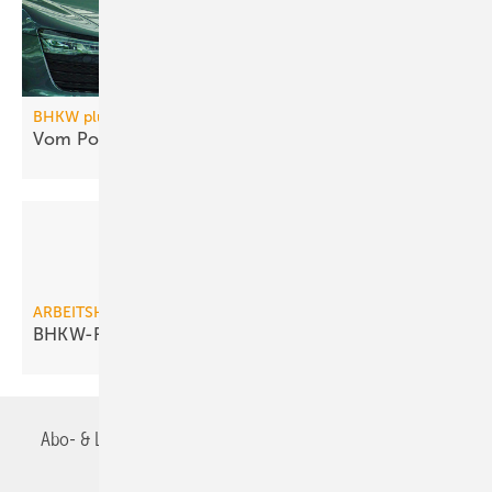
BHKW plus Adsorptionskältemaschinen
Vom Potenzial der KWKK
überzeugt
ARBEITSHILFE
BHKW-Rechner für
Wohngebäude
Abo- & Leserservice
AGB
Alle Inhalte chronologisch