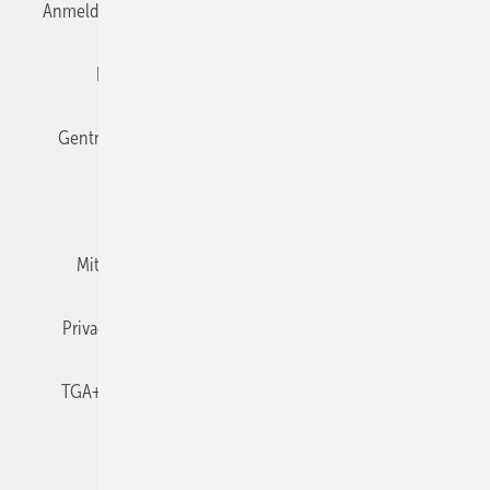
Anmelden
Anmeldung & Registrierung
Datenschutz
Editor's choice
E-Paper
Fachbeiträge
Gentner Verlag
Impressum
Karriere bei Gentner
Team
Mediaservice
Mitgliedschaften und Engagement
Newsletter
Privacy Manager
RSS-Feed
TGA+E abonnieren
TGA+E-WissensCheck
Veranstaltungen / Webinare
© 2026 TGA+E Fachplaner