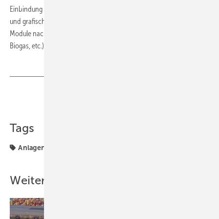
Einbindung sowie die Kosten von Instandhaltungsverträgen abgefragt
und grafisch ausgewertet. Dabei erfolgt eine Kategorisierung der
Module nach dem Brennstoffeinsatz (Erdgas, Flüssiggas, Heizöl,
Biogas, etc.). ■ D
Teilen
Link kopieren
Tags
Anlagentechnik
Broschüre
Weitere Inhalte