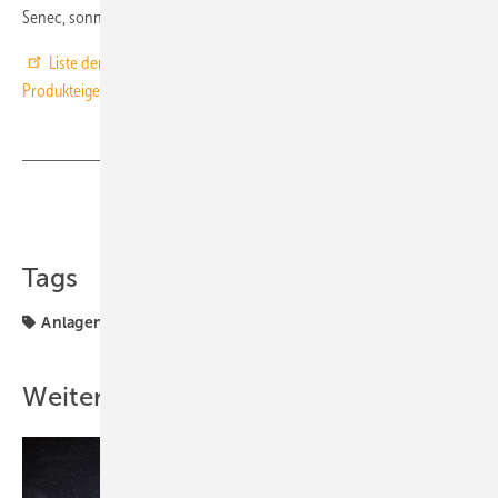
Senec, sonnen, E3/DC und Varta. ■
Liste der ausgezeichneten Produkte und deren ausgewählte
Produkteigenschaften auf www.manager-magazin.de
Teilen
Link kopieren
Tags
Anlagentechnik
E3DC
Stromspeicher
Weitere Inhalte