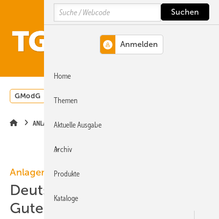
Springe
Springe
Springe
Search
auf
auf
auf
Hauptinhalt
Hauptmenü
SiteSearch
MENÜ
Home
GModG
Wärmepumpe
Heizungsförderung
Energ
Themen
ANLAGENTECHNIK
Aktuelle Ausgabe
Archiv
Anlagentechnik
Produkte
Deutsche Stromspeicher:
Kataloge
Gute Kosteneffizienz