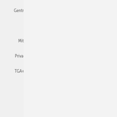
Gentner Verlag
Impressum
Karriere bei Gentner
Team
Mediaservice
Mitgliedschaften und Engagement
Newsletter
Privacy Manager
RSS-Feed
TGA+E abonnieren
TGA+E-WissensCheck
Veranstaltungen / Webinare
© 2026 TGA+E Fachplaner