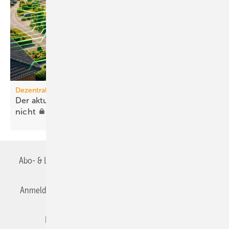
Dezentrale Energiewende
Der aktuelle PV-Ausbau über­lastet die Orts­netze
nicht
Abo- & Leserservice
AGB
Alle Inhalte chronologisch
Anmelden
Anmeldung & Registrierung
Datenschutz
Editor's choice
E-Paper
Fachbeiträge