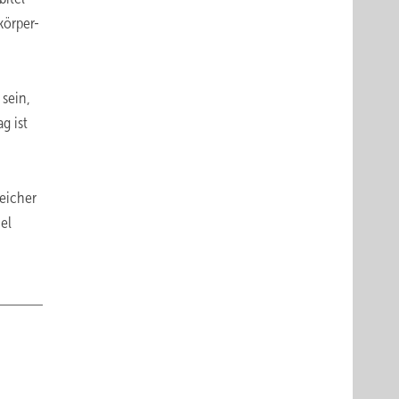
körper-
 sein,
g ist
reicher
el