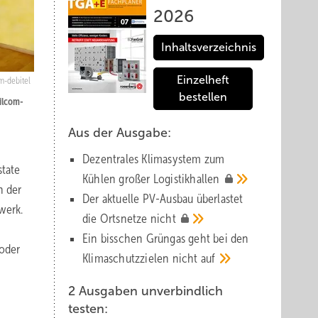
2026
Inhaltsverzeichnis
Einzelheft
m-debitel
bestellen
ilcom-
Aus der Ausgabe:
Dezentrales Klimasystem zum
state
Kühlen großer
Logistik­hallen
n der
Der aktuelle PV-Ausbau über­lastet
werk.
die Orts­netze
nicht
Ein bisschen Grüngas geht bei den
oder
Klima­schutz­zielen nicht
auf
2 Ausgaben unverbindlich
testen: