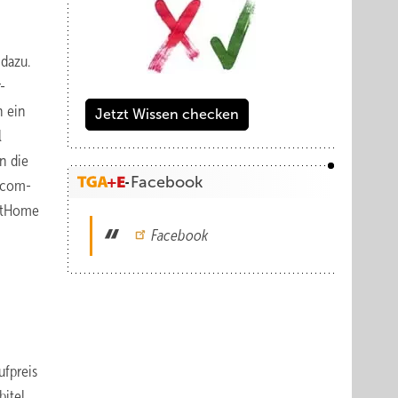
dazu.
-
h ein
Jetzt Wissen checken
l
n die
Facebook
ilcom-
artHome
Facebook
ufpreis
itel