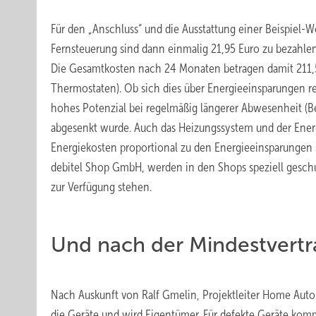
Für den „Anschluss“ und die Ausstattung einer Beispiel
Fernsteuerung sind dann einmalig 21,95 Euro zu bezahl
Die Gesamtkosten nach 24 Monaten betragen damit 211,55
Thermostaten). Ob sich dies über Energieeinsparungen ref
hohes Potenzial bei regelmäßig längerer Abwesenheit (Be
abgesenkt wurde. Auch das Heizungssystem und der Energie
Energiekosten proportional zu den Energieeinsparungen 
debitel Shop GmbH, werden in den Shops speziell gesch
zur Verfügung stehen.
Und nach der Mindestvertr
Nach Auskunft von Ralf Gmelin, Projektleiter Home Autom
die Geräte und wird Eigentümer. Für defekte Geräte k