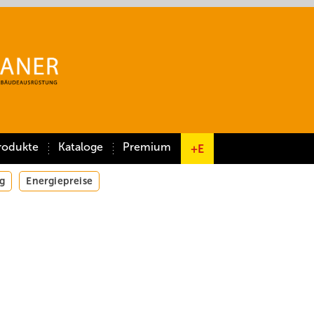
rodukte
Kataloge
Premium
+E
g
Energiepreise