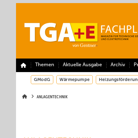
Springe
Springe
Springe
auf
auf
auf
Hauptinhalt
Hauptmenü
SiteSearch
Themen
Aktuelle Ausgabe
Archiv
P
GModG
Wärmepumpe
Heizungsförderun
ANLAGENTECHNIK