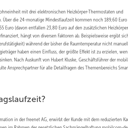
-Wohneinheit mit drei elektronischen Heizkörper-Thermostaten und
en. Über die 24-monatige Mindestlaufzeit kommen noch 189,60 Euro 
 Euro (davon entfallen 23,80 Euro auf den zusätzlichen Heizkörper
inanziert, hängt von diversen Faktoren ab. Beispielsweise ergibt sic
rufstätigkeit) während der bisher die Raumtemperatur nicht manuel
träger haben einen Einfluss, der größte Effekt ist zu erzielen, wen
sinken. Nach Auskunft von Hubert Kluske, Geschäftsführer der mob
ulte Ansprechpartner für alle Detailfragen des Themenbereichs Sm
agslaufzeit?
ation in der freenet AG, erwirbt der Kunde mit dem reduzierten Ka
ommen im Rahmen der gesetzlichen Sachmängelhaftung mobilcom-deb