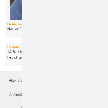
bluMartin
Neuer
Frischluftsystem-Anbieter
Destatis
14 % leben in Wohnungen mit
Feuchtigkeitsschäden
Abo- & Leserservice
AGB
Alle Inhalte chronologisch
Anmelden
Anmeldung & Registrierung
Datenschutz