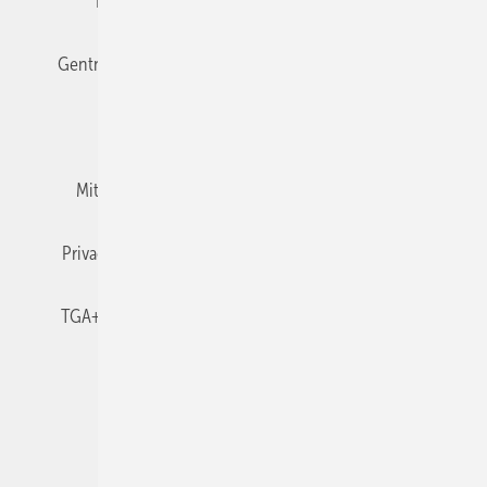
Editor's choice
E-Paper
Fachbeiträge
Gentner Verlag
Impressum
Karriere bei Gentner
Team
Mediaservice
Mitgliedschaften und Engagement
Newsletter
Privacy Manager
RSS-Feed
TGA+E abonnieren
TGA+E-WissensCheck
Veranstaltungen / Webinare
© 2026 TGA+E Fachplaner