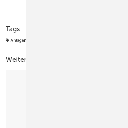
Teilen
Link kopieren
Tags
Anlagentechnik
Wohnungslüftungsgerät
Weitere Inhalte