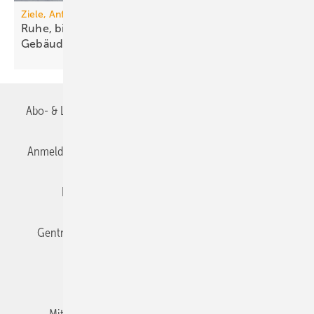
Ziele, Anforderungen, Lösungen
Ruhe, bitte! Schallschutz in der
Ge­bäude­technik
Abo- & Leserservice
AGB
Alle Inhalte chronologisch
Anmelden
Anmeldung & Registrierung
Datenschutz
Editor's choice
E-Paper
Fachbeiträge
Gentner Verlag
Impressum
Karriere bei Gentner
Team
Mediaservice