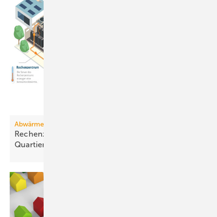
Abwärmenutzung
Rechenzentren: Attraktive Wärme­quelle für
Quartiere