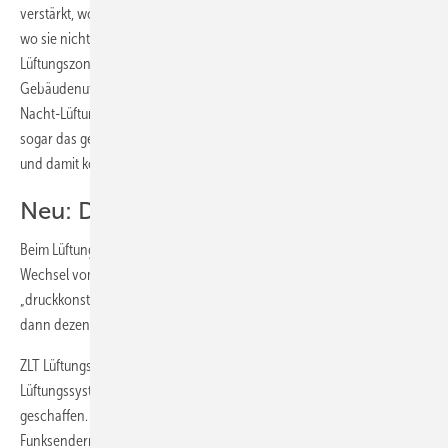
verstärkt, wo Stoff- und Feuchtelasten auftreten und dort minimiert,
wo sie nicht auftreten. Beispielsweise könnte man dazu gezielt
Lüftungszonen schaffen, die dem typischen Tagesablauf der
Gebäudenutzer angepasst sind, etwa eine Tag-Lüftungszone und eine
Nacht-Lüftungszone. Führt man den Gedanken konsequent fort, kann
sogar das gesamte Lüftungssystem inklusive dem Lüftungsgerät kleiner
und damit kostengünstiger dimensioniert werden.
Neu: Druckkonstanter Betrieb
Beim Lüftungsgerät würde sich wenig ändern: Es wäre nur ein
Wechsel vom bisher „volumenstromkonstanten“ zum
„druckkonstanten“ Betrieb zu realisieren. Der Volumenstrom wird
dann dezentral geregelt bzw. gesteuert.
ZLT Lüftungs- und Brandschutztechnik hat mit dem Funk-
Lüftungssystem Ventilogo EasyWave jetzt die Voraussetzungen dafür
geschaffen. Zum System gehören Lüftungsventile, die mithilfe von
Funksendern angesteuert werden können. Der Luftvolumenstrom je