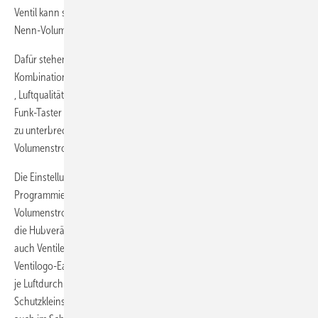
Ventil kann so auf ­die ­Stellungen Zu, Mindest-Volumenstrom und
Nenn-Volumenstrom eingestellt werden.
Dafür stehen mehrere Typen von Sendern zur Verfügung, die auch in
Kombination mit einer Zeitschaltuhr oder mit Sensoren (Feuchte, CO
2
, Luftqualität) eingesetzt werden können. Der Nutzer hat über den
Funk-Taster zusätzlich die Möglichkeit, die Lüftung manuell kurzzeitig
zu unterbrechen (z.B. bei der Badnutzung) oder vom Mindest-
Volumenstrom auf Nenn-Volumenstrom umzuschalten.
Die Einstellung und Konfiguration der Ventile erfolgt mithilfe eines
Programmier- und Diagnosegerätes. Dabei kann die Einstellung des
Volumenstroms direkt in Verbindung mit dem Messgerät erfolgen, da
die Hubveränderung des Ventils per Funk veranlasst wird. So sind
auch Ventile an schlecht zugänglichen Stellen stets erreichbar. Die
3
Ventilogo-EasyWave-Ventile sind für Luftvolumenströme bis 90 m
/h
je Luftdurchlass lieferbar. Die Funk-Ventile werden mit
Schutzkleinspannung 24 VAC oder VDC versorgt, die Montage kann