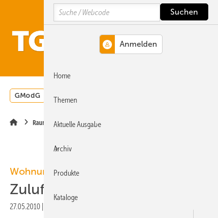
Springe
Springe
Springe
Search
auf
auf
auf
Hauptinhalt
Hauptmenü
SiteSearch
MENÜ
Home
GModG
Wärmepumpe
Heizungsförderung
Energ
Themen
Raumlufttechnik
Aktuelle Ausgabe
Archiv
Wohnungslüftung
Produkte
Zuluft nach Bedarf
Kataloge
27.05.2010
|
Veröffentlicht in
Ausgabe 06-2010
|
Druckvorschau