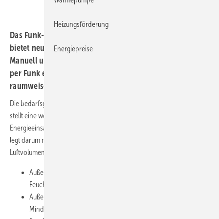
Heizungsförderung
Das Funk-Lüftungssystem Ventilogo ­EasyWave von ZLT
bietet neue Gestaltungsansätze in der Wohnungslüftung:
Energiepreise
Manuell und über Sensoren können die Volumenströme
per Funk entsprechend der momentanen Nutzung
raumweise ­gesteuert werden.
Die bedarfsgerechte Lüftung von Wohnungen und Wohngebäuden
stellt eine wesentliche Grundlage zur Reduzierung des
1)
Energieeinsatzes beim Betrieb von Lüftungsanlagen dar. DIN 1946-6
legt darum mehrere Lüftungsstufen fest, bei denen der
Luftvolumenstrom dem jeweiligen Ziel entsprechend angepasst ist:
Außenluftvolumenstrom zum Schutz der Gebäudesubstanz vor
Feuchteschäden
Außenluftvolumenstrom zur Sicherstellung der hygienischen
Mindestanforderungen bei reduzierten Stoff- und