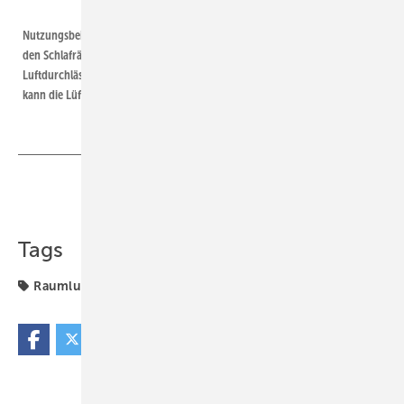
ZLT
Nutzungsbeispiel: Lüftungsbedarf im Wohnzimmer am Tag (links) und in
den Schlafräumen in der Nacht (rechts). Durch ansteuerbare
Luftdurchlässe und eine druckkonstante ­Betriebsweise der Ventilatoren
kann die Lüftung entsprechend der auftretenden Lasten erfolgen.
Teilen
Link kopieren
Tags
Raumlufttechnik
bedarf