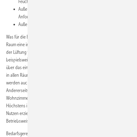
Feuchtelasten
Außenluftvolumenstrom zur Sicherstellung der hygienischen
Anforderungen bei geplanter Nutzung der Wohnung
Außenluftvolumenstrom zum Abbau von Lastspitzen
Was für die Beheizung jedoch selbstverständlich ist – dass in jedem
Raum eine individuelle Temperatur geregelt werden kann – wird bei
der Lüftung von Wohnungen bisher nicht realisiert. Wird
beispielsweise die Partytaste am Lüftungsgerät betätigt, erhöht sich
über das einmal fest einregulierte Lüftungssystem der Volumenstrom
in allen Räumen. Obwohl die Party im Wohnzimmer stattfindet,
werden auch die Kinder- und die Schlafzimmer stärker gelüftet.
Andererseits: Wenn die Familie schläft, warum sollte dann das
Wohnzimmer entsprechend der geplanten Nutzung gelüftet werden?
Höchstens im Sommer lässt sich über eine Nachtauskühlung ein
Nutzen erzielen. Doch unterm Strich wird mit der bisher üblichen
Betriebsweise mehr Energie aufgewendet als notwendig ist.
Bedarfsgerecht lüften würde man, wenn man den Luftwechsel dort