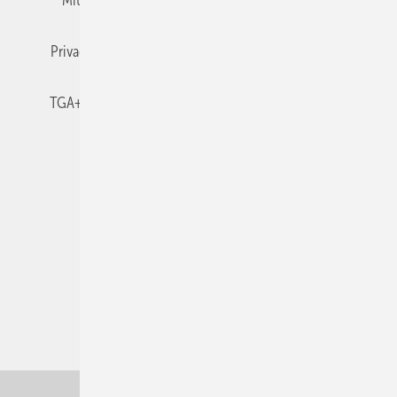
Mitgliedschaften und Engagement
Newsletter
Privacy Manager
RSS-Feed
TGA+E abonnieren
TGA+E-WissensCheck
Veranstaltungen / Webinare
© 2026 TGA+E Fachplaner