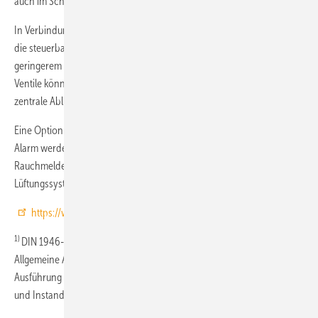
auch im Schutzbereich 1 von Bädern erfolgen.
In Verbindung mit druckgeregelten Ventilatoren eröffnen sich durch
die steuerbaren Ventile neue Möglichkeiten, mehr Komfort bei
geringerem Energieverbrauch zu realisieren. Die Ventilogo-EasyWave-
Ventile können für zentrale Zu- und Abluftanlagen und auch für
zentrale Abluftanlagen eingesetzt werden.
Eine Option des Systems ist die Kopplung mit Funk-Rauchmeldern. Bei
Alarm werden dann alle Luftdurchlässe im Sendebereich der
Rauchmelder verschlossen, um einer Rauchausbreitung über das
Lüftungs­system entgegenzuwirken. JV
https://www.zlt.de/
1)
DIN 1946-6 Raumlufttechnik – Teil 6: Lüftung von Wohnungen –
Allgemeine Anforderungen, Anforderungen zur Bemessung, ­
Ausführung und Kennzeichnung, Übergabe/Übernahme (Abnahme)
und Instandhaltung, Mai 2009