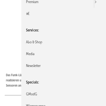
Premium
+E
Services
Abo & Shop
Media
Newsletter
ZLT
Das Funk-Lüftungsventil kann drei unterschiedliche ­Volumenströme
realisieren und wird drahtlos über Taster, Fernbedienung und/oder
Specials
Sensoren angesteuert.
GModG
Wärmepumpe