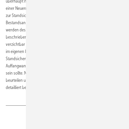
überhaupt noch eine Rückhalteeinrichtung gemauert würde, wäre bei
einer Neuerrichtung nach TRwS 791-1 ein rechnerischer Nachweis
zur Standsicherheit nichttragender Wände zu erbringen. Die ist bei
Bestandsanlagen nachträglich fast unmöglich. In der TRwS 791-2
werden deshalb Mindestanforderungen an die Bauausführung
beschrieben, die einen nachträglichen Nachweis der Standsicherheit
verzichtbar machen. Dies bedeutet aber auch, dass ein Fachbetrieb
im eigenen Interesse den Betreiber auf die mangelnde
Standsicherheit hinweisen muss, wenn beispielsweise die
Auffangwanne mit nur fünf Zentimeter starken Ytongsteinen geklebt
sein sollte. Nach welchen Kriterien eine gemauerte Auffangwanne zu
beurteilen und ggf. zu sanieren ist, wird in der TRÖl 2.0 des IWO
detailliert beschrieben. ■
Teilen
Link kopieren