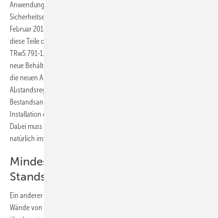
Anwendung? Werden wesentliche bauliche Teile oder
Sicherheitseinrichtungen einer Heizölverbraucheranlage, die vor
Februar 2015 errichtet wurde, geändert, so gelten grundsätzlich für
diese Teile oder Sicherheitseinrichtungen die Anforderungen aus
TRwS 791-1. Wird nun die vorgenannte Batterietankanlage durch
neue Behälter anderer Bauart ersetzt, gelten grundsätzlich zunächst
die neuen Abstandsregelungen. Können aber diese
Abstandsregelungen aufgrund der baulichen Gegebenheiten bei der
Bestandsanlage nicht eingehalten werden, ermöglicht die TRwS die
Installation eines Systems zur Leckageerkennung als Alternative.
Dabei muss die Rückhalteeinrichtung früher, wie heute und in Zukunft
natürlich immer schon mängelfrei sein.
Mindestanforderungen statt
Standsicherheitsnachweis
Ein anderer Aspekt sind Beurteilungskriterien zur Standsicherheit der
Wände von gemauerten Rückhalteinrichtungen. Soweit heute