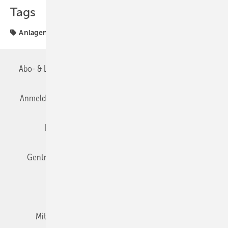
Tags
Anlagentechnik
Abo- & Leserservice
AGB
Alle Inhalte chronologisch
Anmelden
Anmeldung & Registrierung
Datenschutz
Editor's choice
E-Paper
Fachbeiträge
Gentner Verlag
Impressum
Karriere bei Gentner
Team
Mediaservice
Mitgliedschaften und Engagement
Newsletter