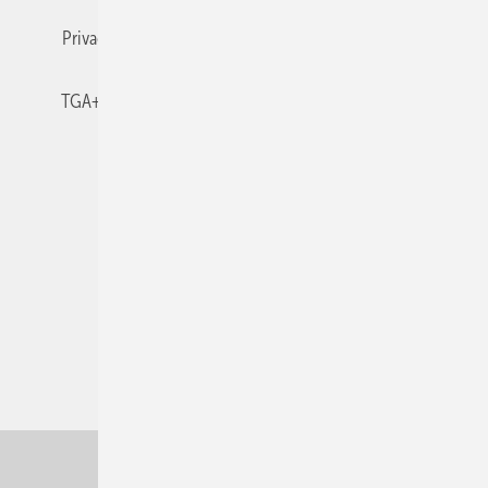
Privacy Manager
RSS-Feed
TGA+E abonnieren
TGA+E-WissensCheck
Veranstaltungen / Webinare
© 2026 TGA+E Fachplaner
Nach oben