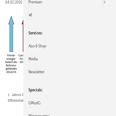
Premium
04.02.2016
|
Veröffentlicht in
Ausgabe 02-2016
+E
Services
Abo & Shop
Media
Newsletter
Brötje / Juch
Specials
1
Jahres-Primärenergiebedarf, Grenzwert und Bezugswert für die KfW-
Effizienzhäuser.
GModG
Wärmepumpe