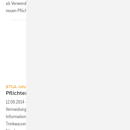
als Verwender von Messgeräten zur Verbrauchskostenerfassung zu
neuen Pflichten.
silverjohn / iStock / Thinkstock
BTGA-Info-Tag am 09.12.2014 in Nürnberg
Pflichten bei der
Trinkwasserversorgung
12.09.2014
-
Die Gefährdungsanalyse nach TrinkwV und die
Vermeidung der Legionellengefahr sind Themen der ganztägigen
Informationsveranstaltung “Novellierung der
Trinkwasserverordnung“, die der BTGA am 9. Dezember 2014 in