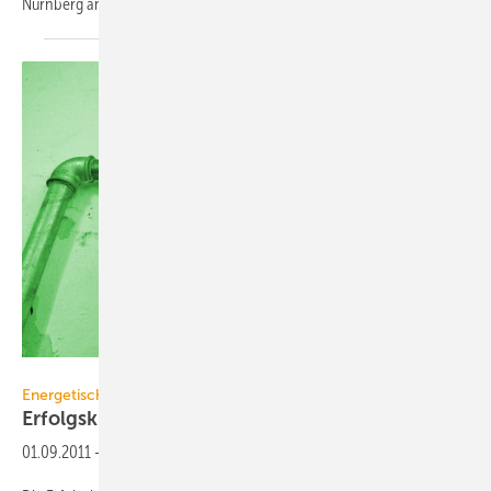
Nürnberg
anbietet.
JV
Energetische Modernisierung mit Transparenz
Erfolgskontrolle sollte Pflicht
sein
01.09.2011
-