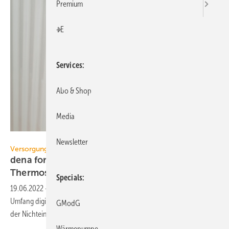
Premium
+E
Services
Abo & Shop
Media
Insp.Clouseau – stock.adobe.com
Newsletter
Versorgungssicherheit
dena fordert gesetzliche Pflicht für digitale
Thermostatköpfe
Specials
19.06.2022
-
dena-Chef Andreas Kuhlmann fordert, zügig in großem
Umfang digitale Heizkörperthermostate zu installieren. Ab 2024 soll
GModG
der Nichteinbau bestraft
werden.
Wärmepumpe