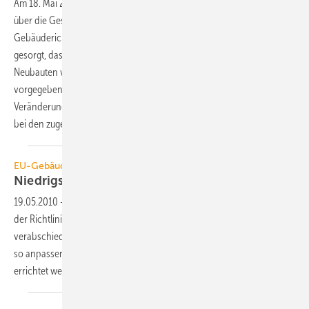
Am 18. Mai 2010 ist im EU-Parlament die Neufassung der Richtlinie
über die Gesamtenergieeffizienz von Gebäuden (EU-
1)
Gebäuderichtlinie) verabschiedet worden
. Für Schlagzeilen hat
gesorgt, dass sie ab 2021 EU-weit „Niedrigstenergiegebäude“ bei allen
Neubauten vorschreibt. Bis dahin wird sie, teilweise mit
vorgegebenen Fristen, der Anstoß für zwingend erforderliche
Veränderungen in alle Belangen des Bauens, des Modernisierens und
bei den zugehörigen Energie- und Beratungsdienstleistungen
sein.
EU-Gebäuderichtlinie
Niedrigstenergiegebäude ab 2021
Pflicht
19.05.2010
-
Das EU-Parlament hat am 18. Mai 2010 die Neufassung
der Richtlinie über die Gesamtenergieeffizienz von Gebäuden
verabschiedet. Alle Mitgliedstaaten müssen jetzt ihre Bauvorschriften
so anpassen, dass ab 2021 nur noch Niedrigstenergiegebäude
errichtet
werden.