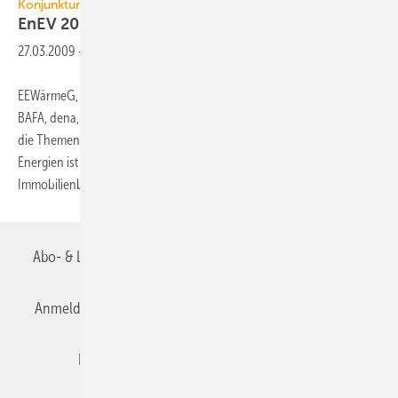
Konjunkturpaket II
EnEV 2012 sollte Pflicht
sein
27.03.2009
-
EEWärmeG, EnEV (2007, 2009, 2012), KfW-Förderprogramme, MAP,
BAFA, dena, Bundesstelle für Energieeffizienz… Das Dickicht rund um
die Themen Energieeinsparung, Effizienzsteigerung und regenerative
Energien ist weder für die interessierten, noch für die betroffenen
Immobilienbesitzer
und...
Abo- & Leserservice
AGB
Alle Inhalte chronologisch
Anmelden
Anmeldung & Registrierung
Datenschutz
Editor's choice
E-Paper
Fachbeiträge