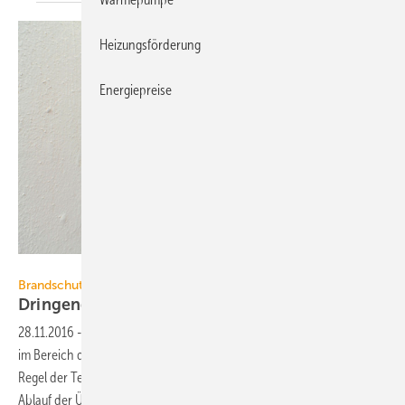
Heizungsförderung
Energiepreise
Siemens
Brandschutzschalter
Dringende Empfehlung wird bald zur
Pflicht
28.11.2016
-
Brandschutzschalter schließen eine wichtige Schutzlücke
im Bereich der Elektroinstallation. Bislang gelten sie als „anerkannte
Regel der Technik“, was ihren Einsatz dringend empfiehlt. Nach dem
Ablauf der Übergangsfrist am 18. Dezember 2017 wird die Installation