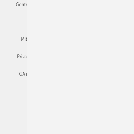
Gentner Verlag
Impressum
Karriere bei Gentner
Team
Mediaservice
Mitgliedschaften und Engagement
Newsletter
Privacy Manager
RSS-Feed
TGA+E abonnieren
TGA+E-WissensCheck
Veranstaltungen / Webinare
© 2026 TGA+E Fachplaner