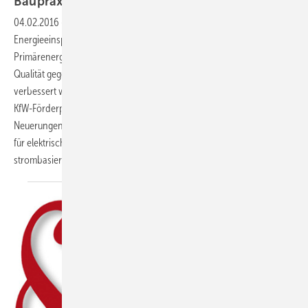
Baupraxis ist jetzt die
Pflicht
04.02.2016
-
Seit 2016 ist für neu errichtete Gebäude über die
Energieeinsparverordnung (EnEV) ein geringerer Höchstwert für den
Primärenergiebedarf einzuhalten. Folglich muss die energetische
Qualität gegenüber den bisherigen gesetzlichen Anforderungen
verbessert werden. In der Praxis ist das neue Niveau jedoch durch die
KfW-Förderprogramme schon Stand der Bautechnik. Zu den
Neuerungen gehört auch die Herabsetzung des Primärenergiefaktors
für elektrischen Strom. Damit erlangen Hilfsenergie und
strombasierende Systeme eine neue Bedeutung.