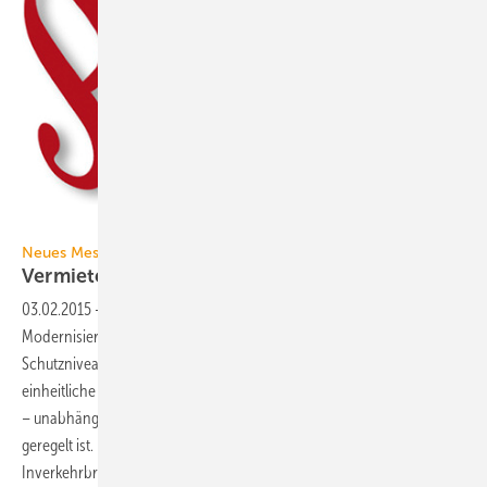
Bild: WDV / Molliné
Neues MessEG seit 1. Januar 2015
Vermieter bei neuen Pflichten
unterstützen
03.02.2015
-
Die Ende November 2014 abgeschlossene
Modernisierung des Mess- und Eichrechts soll das bestehende hohe
Schutzniveau des deutschen Messwesens fortführen und gleichzeitig
einheitliche Vorgaben für den Marktzutritt von Messgeräten schaffen
– unabhängig davon, ob das Messgerät europäisch oder national
geregelt ist. Die Vereinfachungen für viele Wirtschaftsakteure beim
Inverkehrbringen von Messgeräten führen allerdings bei Vermietern