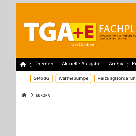
Springe
Springe
Springe
auf
auf
auf
Hauptinhalt
Hauptmenü
SiteSearch
Themen
Aktuelle Ausgabe
Archiv
P
GModG
Wärmepumpe
Heizungsförderun
EUROPA