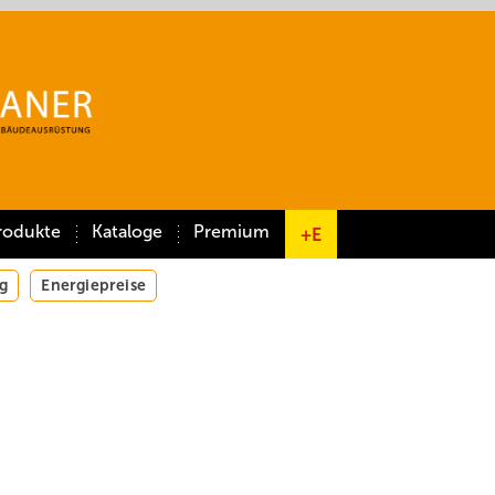
rodukte
Kataloge
Premium
+E
g
Energiepreise