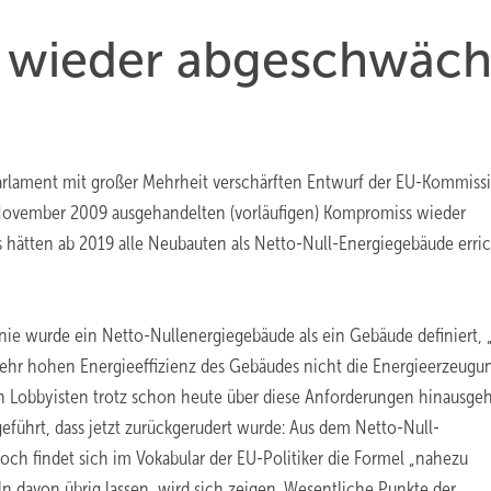
e wieder abgeschwäch
rlament mit großer Mehrheit verschärften Entwurf der EU-Kommissi
 November 2009 ausgehandelten (vorläufigen) Kompromiss wieder
ätten ab 2019 alle Neubauten als Netto-Null-Energiegebäude erric
ie wurde ein Netto-Nullenergiegebäude als ein Gebäude definiert, 
sehr hohen Energieeffizienz des Gebäudes nicht die Energieerzeugu
len Lobbyisten trotz schon heute über diese Anforderungen hinausge
geführt, dass jetzt zurückgerudert wurde: Aus dem Netto-Null-
h findet sich im Vokabular der EU-Politiker die Formel „nahezu
n davon übrig lassen, wird sich zeigen. Wesentliche Punkte der