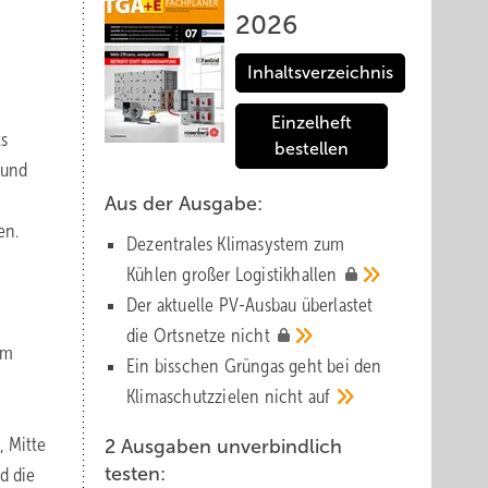
2026
Inhaltsverzeichnis
Einzelheft
ts
bestellen
 und
Aus der Ausgabe:
en.
Dezentrales Klimasystem zum
Kühlen großer
Logistik­hallen
Der aktuelle PV-Ausbau über­lastet
die Orts­netze
nicht
im
Ein bisschen Grüngas geht bei den
Klima­schutz­zielen nicht
auf
, Mitte
2 Ausgaben unverbindlich
testen:
d die