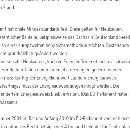
m Stand:
unft nationale Mindeststandards fest. Diese gelten für Neubauten,
ntlicher Bauteile, beispielsweise des Dachs (in Deutschland berei
bei an einer europaweiten Vergleichsmethode ausrichten. Bestehende
cht grundsätzlich geändert werden.
müssen alle Neubauten „höchste Energieeffizienzstandards“ aufweis
 wesentlichen Teilen durch erneuerbare Energien gedeckt werden.
n muss künftig der Energiekennwert aus dem Energieausweis
etvertrages muss der Energieausweis ausgehändigt werden. Die
entiertem Energieausweis bleibt erhalten. (Das EU-Parlament hatte 
ulassen.)
zember 2009 im Rat und Anfang 2010 im EU-Parlament verabschiedet
t in nationales Recht beträgt zwei Jahre und bedeutet für Deutschlan