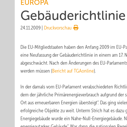
EUROPA
Gebäuderichtlini
24.11.2009
|
Druckvorschau
Die EU-Mitgliedstaaten haben den Anfang 2009 im EU-Pa
eine Neufassung der Gebäuderichtlinie in einem am 17.
abgeschwächt. Nach den Änderungen des EU-Parlaments h
werden müssen (
Bericht auf TGAonline
).
In der damals vom EU-Parlament verabschiedeten Richtlin
dem der jährliche Primärenergieverbrauch aufgrund der 
Ort aus erneuerbaren Energien übersteigt“. Das ging vie
erfolgreiche Objekte zu weit. Unterm Strich hat es dazu 
Energiegebäude wurde ein Nahe-Null-Energiegebäude. Noc
energieautarkes Gebäude“. Was dann die nationalen Regel