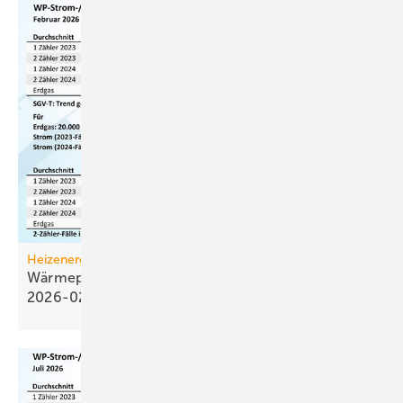
Heizenergiekosten
Wärmepumpen­strom-/Gas­preis-Baro­meter
2026-02