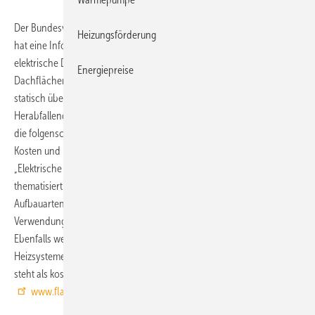
Der Bundesverband Flächenheizungen und Flächenkühlungen (BVF)
Heizungsförderung
hat eine Info-Broschüre herausgegeben, die sich mit dem Thema
elektrische Dachflächenheizung beschäftigt. Hintergrund:
Energiepreise
Dachflächen werden unter Umständen durch die Schneemengen
statisch überlastet und können im schlimmsten Fall sogar einstürzen.
Herabfallende Eiszapfen und Dachlawinen sind eine weitere Gefahr,
die folgenschwere Personen- und Sachschäden sowie erhebliche
Kosten und rechtliche Konsequenzen nach sich ziehen können.
„Elektrische Dachflächenheizung – Sicher durch den Winter“
thematisiert die Einsatzgebiete der Technik und die einzelnen
Aufbauarten einer Dachflächenheizung – beispielsweise bei der
Verwendung bituminöser Beläge oder Rollkies mit Heizmatten.
Ebenfalls werden die Themen Dachrinnenbeheizung, Steuerung der
Heizsysteme und die Betriebskosten aufgegriffen. Die BVF-Broschüre
steht als kostenloser PDF-Download zur Verfügung.
www.flaechenheizung.de