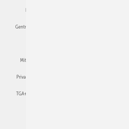
Editor's choice
E-Paper
Fachbeiträge
Gentner Verlag
Impressum
Karriere bei Gentner
Team
Mediaservice
Mitgliedschaften und Engagement
Newsletter
Privacy Manager
RSS-Feed
TGA+E abonnieren
TGA+E-WissensCheck
Veranstaltungen / Webinare
© 2026 TGA+E Fachplaner