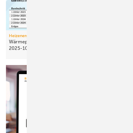
Heizenergiekosten
Wärmepumpen­strom-/Gas­preis-Baro­meter
2025-10