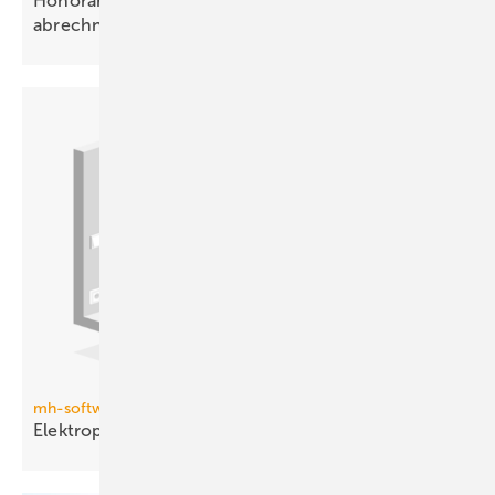
Honorare für Planungsleistungen flexibel
abrechnen
mh-software
Elektroplanung in mh-BIM
integriert