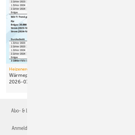
Heizenergiekosten
Wärmepumpen­strom-/Gas­preis-Baro­meter
2026-07
Abo- & Leserservice
AGB
Alle Inhalte chronologisch
Anmelden
Anmeldung & Registrierung
Datenschutz