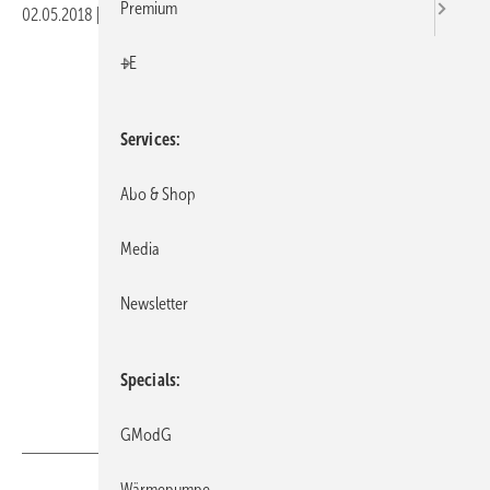
Premium
02.05.2018
|
Veröffentlicht in
Ausgabe 05-2018
|
Druckvorschau
+E
Services
Abo & Shop
Media
Newsletter
BVF
Specials
GModG
Wärmepumpe