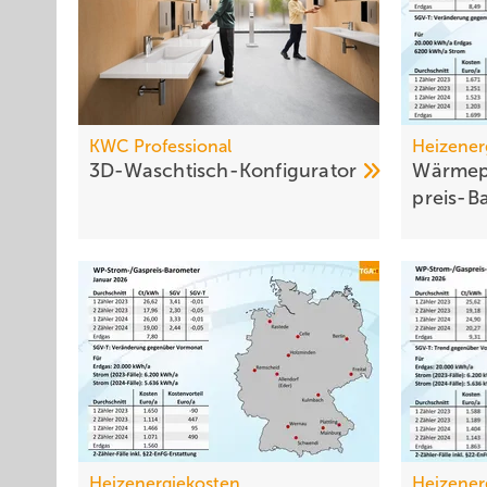
KWC Professional
Heizener
3D-Waschtisch-Konfigurator
Wärmep
preis-B
Heizenergiekosten
Heizener