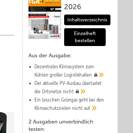
2026
Inhaltsverzeichnis
Einzelheft
bestellen
Aus der Ausgabe:
Dezentrales Klimasystem zum
Kühlen großer
Logistik­hallen
Der aktuelle PV-Ausbau über­lastet
die Orts­netze
nicht
Ein bisschen Grüngas geht bei den
Klima­schutz­zielen nicht
auf
2 Ausgaben unverbindlich
testen: