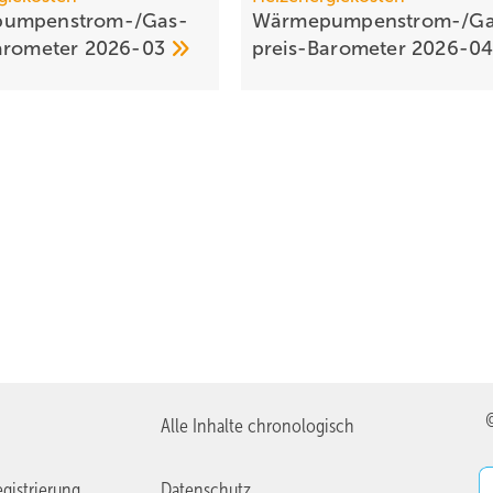
umpen­strom-/Gas­
Wärmepumpen­strom-/Ga
aro­meter
2026-03
preis-Baro­meter
2026-0
Alle Inhalte chronologisch
gistrierung
Datenschutz