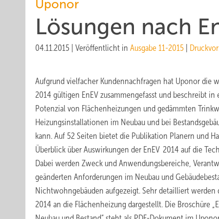
Uponor
Lösungen nach E
04.11.2015
|
Veröffentlicht in
Ausgabe 11-2015
|
Druckvor
Aufgrund vielfacher Kundennachfragen hat Uponor die wi
2014 gültigen EnEV zusammengefasst und beschreibt in e
Potenzial von Flächenheizungen und gedämmten Trinkw
Heizungsinstallationen im Neubau und bei Bestandsgebä
kann. Auf 52 Seiten bietet die Publikation Planern und 
Überblick über Auswirkungen der EnEV 2014 auf die Tec
Dabei werden Zweck und Anwendungsbereiche, Verantwo
geänderten Anforderungen im Neubau und Gebäudebes
Nichtwohngebäuden aufgezeigt. Sehr detailliert werden
2014 an die Flächenheizung dargestellt. Die Broschüre „
Neubau und Bestand“ steht als PDF-Dokument im Upono