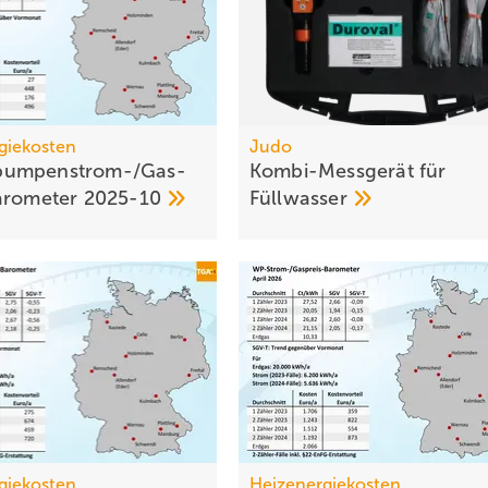
giekosten
Judo
umpen­strom-/Gas­
Kombi-Messgerät für
aro­meter
2025-10
Füllwasser
giekosten
Heizenergiekosten