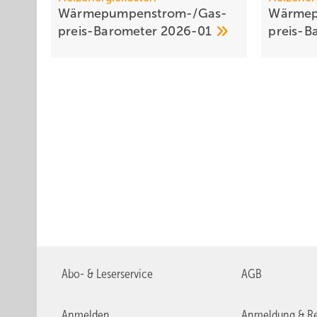
Wärmepumpen­strom-/Gas­
Wärmep
preis-Baro­meter
2026-01
preis-B
Abo- & Leserservice
AGB
Anmelden
Anmeldung & Re