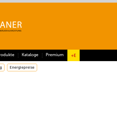
rodukte
Kataloge
Premium
+E
g
Energiepreise