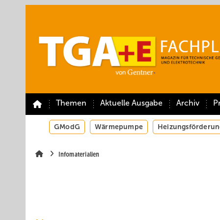
Springe
Springe
Springe
auf
auf
auf
Hauptinhalt
Hauptmenü
SiteSearch
Themen
Aktuelle Ausgabe
Archiv
P
GModG
Wärmepumpe
Heizungsförderun
Infomaterialien