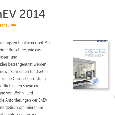
nEV 2014
schau
chtigsten Punkte der seit Mai
iner Broschüre, wie das
asser- und
uden besser genutzt werden
Handwerkern einen fundierten
hnische Gebäudeausrüstung.
rtlichkeiten sowie die
tand von Wohn- und
 die Anforderungen der EnEV
Energetisch optimieren im
r-Downloadcenter zur