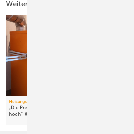
Weitere Inhalte
Hottgenroth: Das ist richtig und hat für die Anwender unserer
Lösungen viele Vorteile. Am Anfang steht aber die Schaffung eines
einheitlichen Datenmodells. Damit dieser Schritt und die Bedeutung
für die Branche verständlich werden, müssen wir in die Historie
schauen. Die Haustechnik- und Gebäudeplanung wird seit langem
von Software unterstützt. Vornehmlich wurden dafür „Insellösungen“
mit einem bestimmten Anwendungsgebiet entwickelt. Um die
mehrfache Erfassung von Daten zu vermeiden, wurden Schnittstellen
programmiert. Das funktionierte zunächst auch prima. Für die
Softwareentwickler wurde diese Software-Architektur aber
inzwischen zum Problem: Wird eine Software weiterentwickelt,
müssen auch die Schnittstellen und gegebenenfalls auch die anderen
Programme angepasst werden…
Heizungsaustausch
„Die Preise für eine neue Heizung sind zu
TGA: …also ein Rattenschwanz?
hoch“
Hottgenroth: Ja. Nahezu jede Softwarelösung unterliegt einem
beständigen Wandel – durch sinnvolle Verbesserungen oder durch