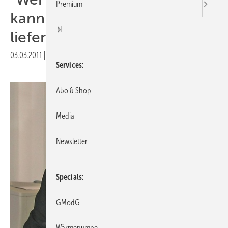
Premium
kann eine bessere Qualität
+E
liefern“
03.03.2011
|
Veröffentlicht in
Ausgabe 03-2011
Services
Abo & Shop
Media
Newsletter
Specials
GModG
Wärmepumpe