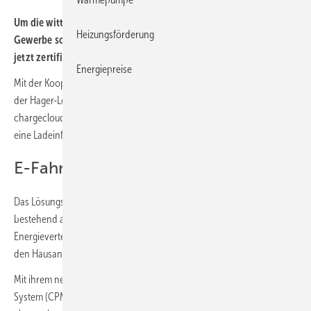
Um die witty-share-Ladestationen für Mehrfamilienhäuser und
Heizungsförderung
Gewerbe software-seitig sicher bedienbar zu machen, ist Hager
jetzt zertifizierter Partner von chargecloud.
Energiepreise
Mit der Kooperation soll der reibungslose und zukunftssichere Betrieb
der Hager-Lösung für halböffentliches Laden sichergestellt werden –
chargecloud bietet dafür ein grenzenloses E-Mobility-Ökosystem, das
eine Ladeinfrastrukur steuert, abrechnet und abwickelt.
E-Fahrzeuge sicher laden
Das Lösungsangebot von Hager bietet die passende Ladeinfrastruktur
bestehend aus Ladestationen, Lastmanagement und
Energieverteilung – für sichere Ladevorgänge der E-Fahrzeuge, ohne
den Hausanschluss zu überlasten.
Mit ihrem neuartigen, cloudbasierten Chargepoint Management
System (CPMS) als Kern ermöglicht die 360°-Softwareplattform von