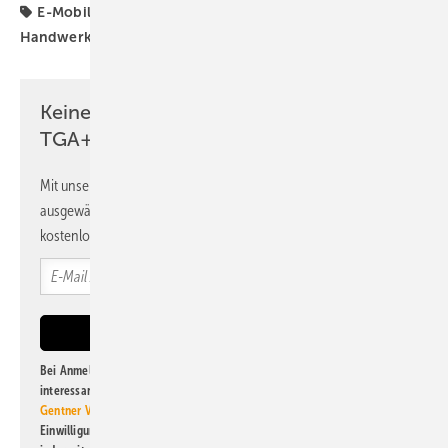
E-Mobility
E-Mobilität
Elektrifizierung
Elektro-
Handwerk
Hager
Kooperation
Ladeinfrastruktur
Keine Zeit? Kein Problem mit dem
TGA+E Newsletter!
Mit unserem Newsletter erhalten Sie regelmäßig von uns
ausgewählte Informationen und Neuigkeiten, gebündelt und
kostenlos direkt ins Postfach.
Bei Anmeldung zu diesem Newsletter bin ich damit einverstanden, über
interessante Verlags- und Online-Angebote
der Marken der Alfons W.
Gentner Verlag GmbH & Co. KG
informiert zu werden. Diese
Einwilligung kann ich jederzeit widerrufen und eine Abmeldung ist