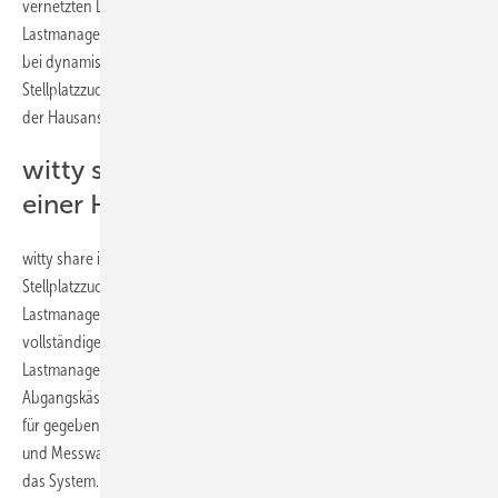
vernetzten Ladeinfrastruktur betrieben werden. Dabei sorgt der
Lastmanager für eine optimale Leistungsverteilung beim Laden – ob
bei dynamischer oder statischer Regelung, fester oder flexibler
Stellplatzzuordnung – von Elektrofahrzeugen und verhindert, dass
der Hausanschluss überlastet wird.
witty share: Ladeinfrastrukturen aus
einer Hand
witty share ist eine Komplettlösung für die feste oder flexible
Stellplatzzuordnung. Sie umfasst nicht nur Wallboxen und
Lastmanager, sondern auch alle benötigten Komponenten für eine
vollständige Ladeinfrastruktur – von der Technikzentrale univers Z mit
Lastmanagementfeld über die Stromschiene unibar M bis hin zu
Abgangskästen für den Anschluss der Wallbox. Ein Einspeisegehäuse
für gegebenenfalls erforderliche Stromwandler im Vorzählerbereich
und Messwandler für ein dynamisches Lastmanagement ergänzen
das System.