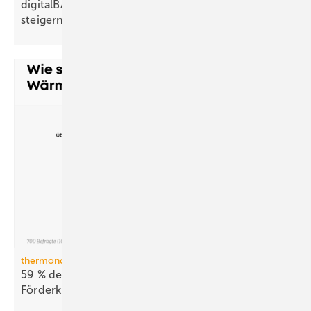
digitalBAU 2026: Pro­duk­ti­vi­tät nach­hal­tig
stei­gern
thermondo Wärmepumpen-Monitor
59 % der Haus­be­sit­zer stellen sich gegen
För­der­kür­zungen