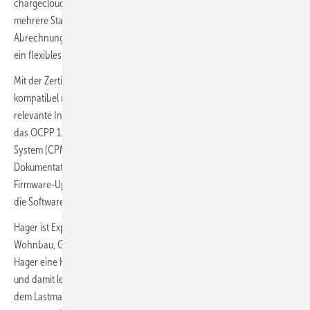
chargecloud eine effiziente Verwaltung aller Ladestationen, auch über
mehrere Standorte hinweg, sowie eine eichrechtskonforme
Abrechnung. Das modulare Ökosystem von chargecloud ermöglicht
ein flexibles Wachstum der Elektromobilität.
Mit der Zertifizierung stellt Hager sicher, dass seine Ladestationen
kompatibel mit der chargecloud-Software sind. Dabei wird geprüft, ob
relevante Informationen wie Ladevorgänge und Störmeldungen über
das OCPP 1.6-Protokoll korrekt an das Charge Point Management
System (CPMS) der chargecloud übermittelt werden. Eine vollständige
Dokumentation aller Ladestationsmodelle, einschließlich der
Firmware-Update-Prozesse, trägt zudem zur stabilen Anbindung an
die Software bei.
Hager ist Experte für einfache und sichere Elektroinstallationen für
Wohnbau, Gewerbebau und Industrieimmobilien. Mit witty share hat
Hager eine Komplettlösung für Ladeinfrastruktur, die Backend-fähig
und damit leicht mit der chargecloud Software zu verknüpfen ist. Mit
dem Lastmanager der Komplettlösung können die Wallboxen in einer