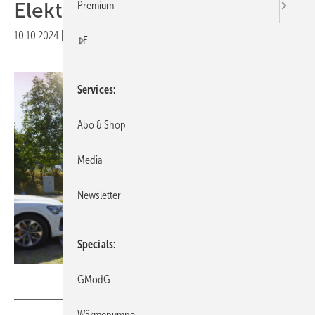
Elektrifizierung
Premium
10.10.2024
|
Druckvorschau
+E
Services
Abo & Shop
Media
Newsletter
Specials
Hager
GModG
Wärmepumpe