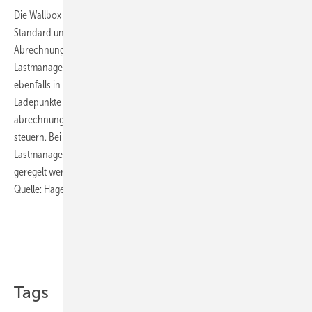
Die Wallbox mit bis zu 22 kW Ladeleistung ist verfügbar als witty share
Standard und als MessEG-konforme witty share für gängige
Abrechnungssysteme auf OCPP 1.6-Basis. Den zugehörigen
Lastmanager für statisches und dynamisches Lastmanagement gibt es
ebenfalls in zwei Varianten: Als XEM510 steuert er bis zu zehn
Ladepunkte für lokale Anwendungen ohne externe Abrechnung. Das
abrechnungsfähige Modell XEM520 kann bis zu 40 Ladepunkte
steuern. Bei Bedarf können bei statischem Lastmanagement mehrere
Lastmanager parallel installiert und somit mehr als 40 Ladestationen
geregelt werden. ■
Quelle: Hager / ml
Teilen
Link kopieren
Tags