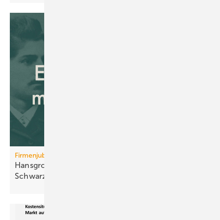
Firmenjubiläum
Hansgrohe: 125 Jahre Sa­ni­tär­tech­nik aus dem
Schwarz­wald