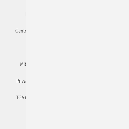
Editor's choice
E-Paper
Fachbeiträge
Gentner Verlag
Impressum
Karriere bei Gentner
Team
Mediaservice
Mitgliedschaften und Engagement
Newsletter
Privacy Manager
RSS-Feed
TGA+E abonnieren
TGA+E-WissensCheck
Veranstaltungen / Webinare
© 2026 TGA+E Fachplaner