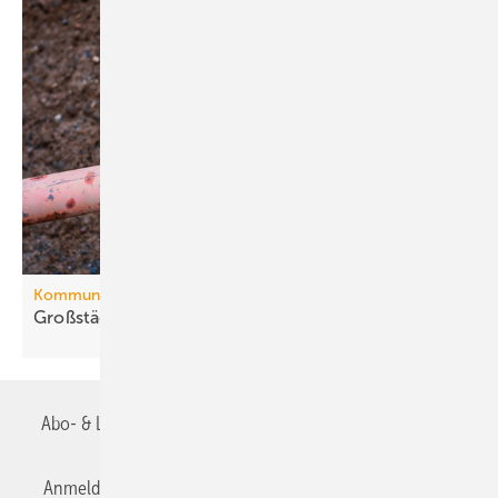
Kommunale Wärmeplanung
Großstädte ver­ab­schie­den sich vom
Gas
Abo- & Leserservice
AGB
Alle Inhalte chronologisch
Anmelden
Anmeldung & Registrierung
Datenschutz