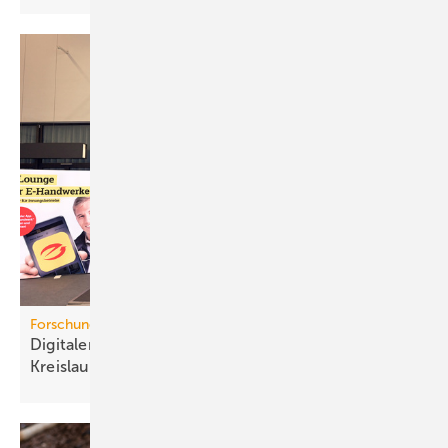
Forschungsprojekt
Digitaler Pro­dukt­pass für mehr
Kreis­lauf­wirt­schaft