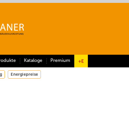
rodukte
Kataloge
Premium
+E
g
Energiepreise