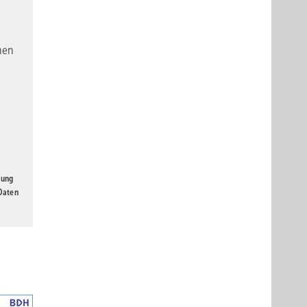
nen
gung
 Daten