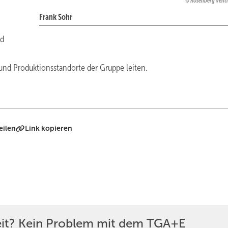
Rosenberg Venti
Frank Sohr
nd
und Produktionsstandorte der Gruppe leiten.
eilen
Link kopieren
eit? Kein Problem mit dem TGA+E