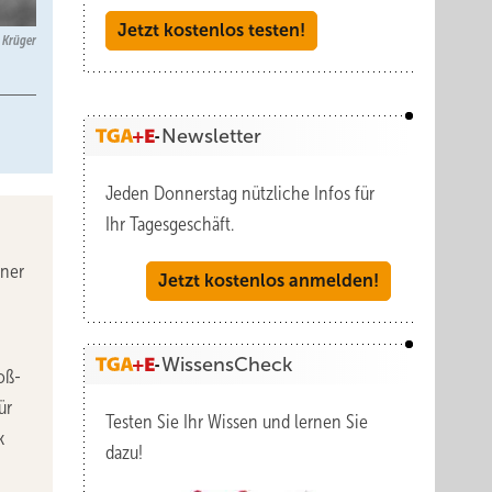
Jetzt kostenlos testen!
i Krüger
Newsletter
Jeden Donnerstag nützliche Infos für
Ihr Tagesgeschäft.
n
tner
Jetzt kostenlos anmelden!
WissensCheck
oß-
ür
Testen Sie Ihr Wissen und lernen Sie
k
dazu!