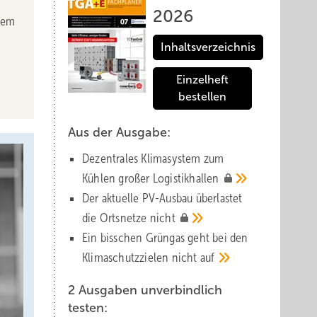
2026
dem
Inhaltsverzeichnis
Einzelheft
bestellen
Aus der Ausgabe:
Dezentrales Klimasystem zum
Kühlen großer
Logistik­hallen
Der aktuelle PV-Ausbau über­lastet
die Orts­netze
nicht
Ein bisschen Grüngas geht bei den
Klima­schutz­zielen nicht
auf
2 Ausgaben unverbindlich
testen: