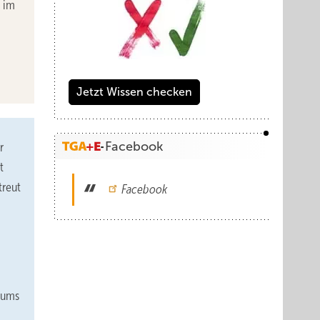
g im
Jetzt Wissen checken
Facebook
r
t
treut
Facebook
diums