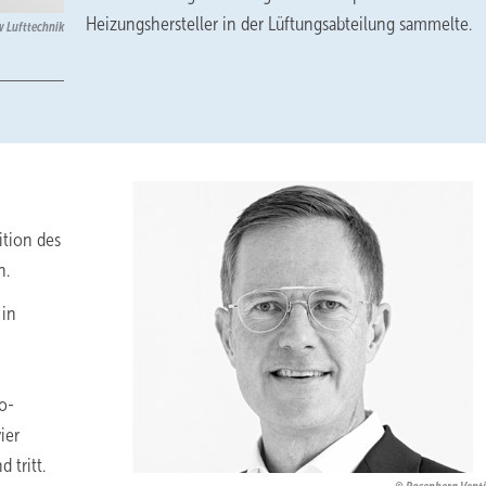
Heizungshersteller in der Lüftungsabteilung sammelte.
w Lufttechnik
ition des
n.
 in
o-
ier
 tritt.