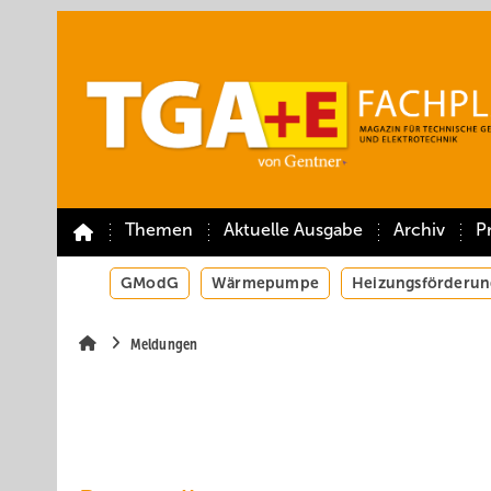
Springe
Springe
Springe
auf
auf
auf
Hauptinhalt
Hauptmenü
SiteSearch
Themen
Aktuelle Ausgabe
Archiv
P
GModG
Wärmepumpe
Heizungsförderun
Meldungen