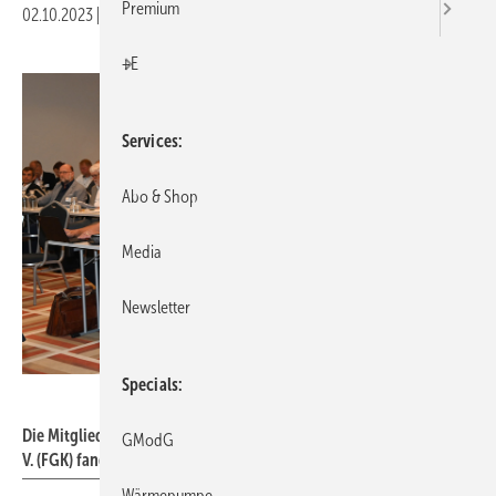
Premium
02.10.2023
|
Druckvorschau
+E
Services
Abo & Shop
Media
Newsletter
Specials
FGK
Die Mitgliederversammlung des Fachverbandes Gebäude-Klima e.
GModG
V. (FGK) fand in diesem Jahr in Leipzig statt.
Wärmepumpe