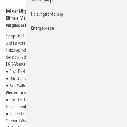
Bei der Mitgliederversammlung des Fachverbandes Gebäude-
Heizungsförderung
Klima e. V. (FGK) am 15. September 2023 in Leipzig wählten die
Mitglieder Bernhard Steppe neu in den Vorstand.
Energiepreise
Steppe ist Geschäftsführer Vertrieb bei der Wolf GmbH, Mainburg,
und im Vorstand des Bundesverbandes der Deutschen
Heizungsindustrie e. V. (BDH). Er tritt die Nachfolge von Uwe Glock an,
der sich in den Ruhestand verabschiedet hat. In ihren Ämtern
im
FGK-Vorstand bestätigt wurden
● Prof. Dr.-Ing. Ulrich Eser (Eser-Dittmann-Nehring & Partner GmbH),
● Udo Jung (TROX GmbH) und
● Karl-Walter Schuster (BTGA e. V.).
Weiterhin sind im Vorstand
● Prof. Dr.-Ing. Dr. rer. pol. Christoph Kaup (HOWATHERM
Klimatechnik GmbH) als Vorsitzender sowie
● Rainer Feichtmeier (Daikin Airconditioning Germany GmbH) und
Gerhard Warnke (MAICO Elektroapparate-Fabrik GmbH).