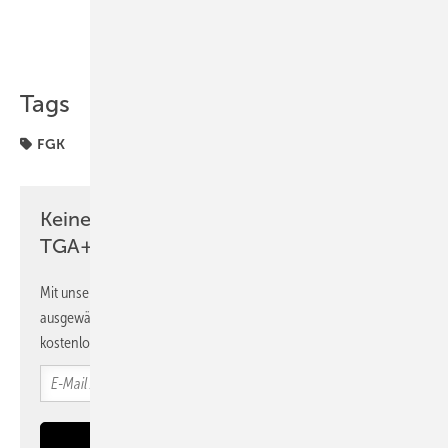
Teilen
Link kopieren
Tags
FGK
Keine Zeit? Kein Problem mit dem
TGA+E Newsletter!
Mit unserem Newsletter erhalten Sie regelmäßig von uns
ausgewählte Informationen und Neuigkeiten, gebündelt und
kostenlos direkt ins Postfach.