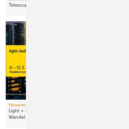
Te­le­scope
Messenachlese
Light + Building 2026 macht tech­no­lo­gi­schen
Wan­del
sicht­bar