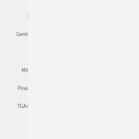
Editor's choice
E-Paper
Fachbeiträge
Gentner Verlag
Impressum
Karriere bei Gentner
Team
Mediaservice
Mitgliedschaften und Engagement
Newsletter
Privacy Manager
RSS-Feed
TGA+E abonnieren
TGA+E-WissensCheck
Veranstaltungen / Webinare
© 2026 TGA+E Fachplaner