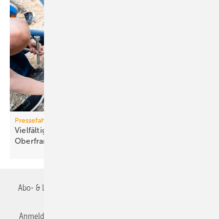
Pressefahrt des BWP
Vielfältiger Einsatz von Wärmepumpen in
Oberfranken
Abo- & Leserservice
AGB
Alle Inhalte chronologisch
Anmelden
Anmeldung & Registrierung
Datenschutz