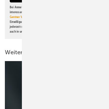
Bei Anmeldung zu diesem Newsletter bin ich damit einverstanden, über
interessante Verlags- und Online-Angebote
der Marken der Alfons W.
Gentner Verlag GmbH & Co. KG
informiert zu werden. Diese
Einwilligung kann ich jederzeit widerrufen und eine Abmeldung ist
jederzeit möglich. Informationen zum Umgang mit Daten finden Sie
auch in unserer
Datenschutzerklärung
.
Weitere Inhalte