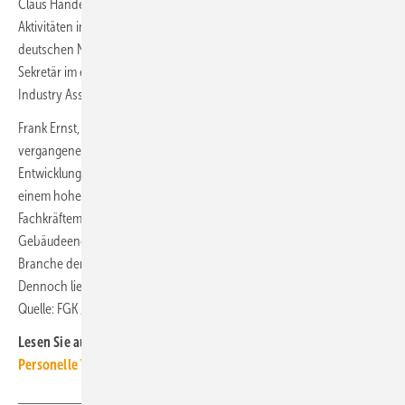
Claus Händel, technischer Geschäftsführer, stellte in Leipzig die
Aktivitäten im Bereich der Normung vor. Neben seiner Tätigkeit in
deutschen Normungsgremien vertritt er den FGK als technischer
Sekretär im europäischen Dachverband EVIA (European Ventilation
Industry Association).
Frank Ernst, Geschäftsführer des FGK, ging in seinem Rückblick auf die
vergangenen zwölf Monate unter anderem auf die wirtschaftliche
Entwicklung ein. Neben den weiterhin bestehenden Lieferengpässen,
einem hohen Preisniveau, stark gestiegenen Zinsen und dem
Fachkräftemangel brachte der langwierige Prozess der Novelle des
Gebäudeenergiegesetzes erhebliche Herausforderungen für die
Branche der Technischen Gebäudeausrüstung (TGA) mit sich.
Dennoch liegt die Wachstumsprognose für 2023 bei 4 %. ■
Quelle: FGK / ml
Lesen Sie auch:
Personelle Veränderungen in der TGA+E / SHK-Branche