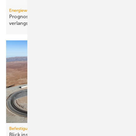
Energiewende
Prognose: Dekarbonisierung hat sich 2025 stark
verlangsamt
Befestigungstechnik
Blick ins All: fischer-Sys­te­me im Ex­treme­ly Large