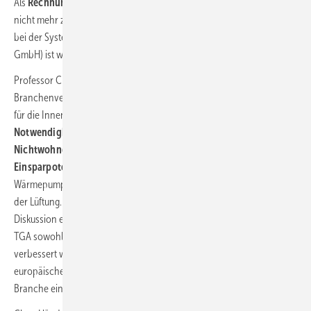
Als
Rechnungsprüfer
folgt Stefan Fischer auf Clemens Kiefer, der sich
nicht mehr zur Wiederwahl aufstellen ließ. Fischer ist Geschäftsführer
bei der Systemair GmbH. Bernd Schweitzer (Schweitzer-Chemie
GmbH) ist weiterhin als Rechnungsprüfer im Amt.
Professor Christoph Kaup betonte, dass sich der FGK als wichtigster
Branchenverband im Bereich der Klima- und Lüftungstechnik intensiv
für die Innenraumqualität engagiert und dafür, dass die
Notwendigkeit der bedarfsgerechten Lüftung von Wohn- und
Nichtwohngebäuden ebenso anerkannt wird wie das Energie-
Einsparpotenzial der TGA
– beispielsweise durch Luft-Luft-
Wärmepumpen und durch Wärmerückgewinnung in Verbindung mit
der Lüftung. Der Verband bringt sich kontinuierlich in die öffentliche
Diskussion ein, um das Verständnis dafür zu schärfen, dass mit der
TGA sowohl die Raumluftqualität als auch die Energieeffizienz
verbessert werden. Der FGK tritt sowohl auf deutscher als auch auf
europäischer Ebene für die Interessen seiner Mitglieder und der
Branche ein.