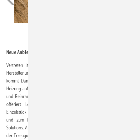
ZU_09
Neue Anbieter mit hoher Expertise
Vertreten ist z.B. GEA Refrigeration Technologies, ein Entwickler,
Hersteller und Anbieter industrieller Kälte- und Gefriertechnik. Ebenso
kommt Danfoss mit Lösungen in den Bereichen Kälte, Klima und
Heizung auf die Messe. Ihr Portfolio in den Segmenten Kälte-, Klima-
und Reinraumtechnik wird u.a. Trane vorstellen. SKG Umwelttechnik
offeriert Lösungen im Bereich Schachtabdeckungen – vom
Einzelstück bis zur seriellen Fertigung. Zu den Sparten Strom, Solar
und zum Einsatz von Wärmepumpen informiert E.ON Business
Solutions. Auch der Energieversorger GP Joule wird sein Angebot von
der Erzeugung über die Umwandlung und Verteilung bis zur Nutzung