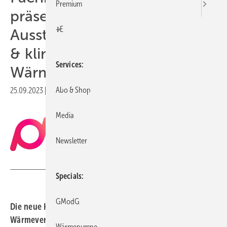
Premium
präsentiert neue Top-
+E
Aussteller für die nachhaltige
& klimaneutrale
Services
Wärmeversorgung
Abo & Shop
25.09.2023
|
Druckvorschau
Media
Newsletter
Heat Expo
Specials
GModG
Die neue HEATEXPO, Fachmesse für die
Wärmeversorgung der Zukunft, feiert vom 21. bis 23.
Wärmepumpe