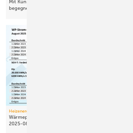
Mit Künstlicher Intelligenz dem Fachkräfte­mangel
begegnen
Heizenergiekosten
Wärmepumpen­strom-/Gas­preis-Baro­meter
2025-08