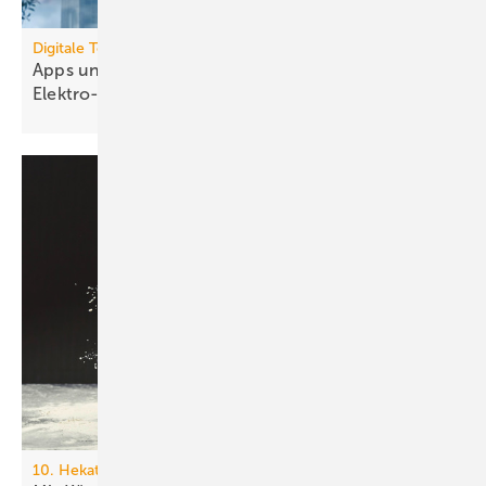
Digitale Tools
Apps und Soft­ware für die TGA- und
Elek­tro-Branche
10. Hekatron Partnerforum