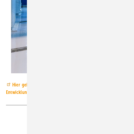
imantsu
Hier
geht’s zu allen wichtigen Informationen, Updates und
Entwicklung rund um die HEATEXPO
Teilen
Link kopieren