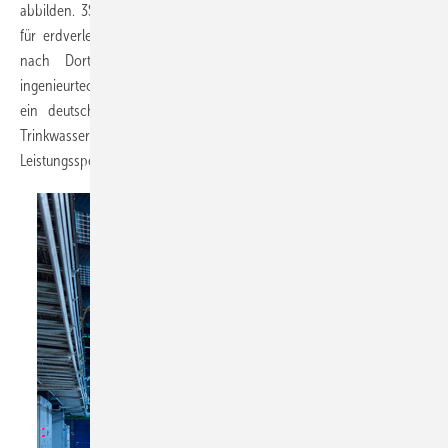
abbilden. 3S Antriebe bringt außerdem elektrische Antriebssysteme
für erdverlegte Armaturen in Wasser-, Gas- und Fernwärmenetzen
nach Dortmund. Darüber hinaus wird 3S Consult eigene
ingenieurtechnische Softwareprodukte zeigen. Auch EBERO FAB West,
ein deutschlandweit agierender Infrastrukturexperte für Energie,
Trinkwasser und Breitbandausbau präsentiert sein umfangreiches
Leistungsspektrum.