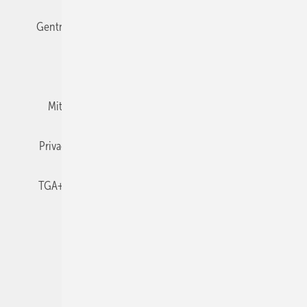
Gentner Verlag
Impressum
Karriere bei Gentner
Team
Mediaservice
Mitgliedschaften und Engagement
Newsletter
Privacy Manager
RSS-Feed
TGA+E abonnieren
TGA+E-WissensCheck
Veranstaltungen / Webinare
© 2026 TGA+E Fachplaner