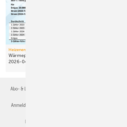
Heizenergiekosten
Wärmepumpen­strom-/Gas­preis-Baro­meter
2026-04
Abo- & Leserservice
AGB
Alle Inhalte chronologisch
Anmelden
Anmeldung & Registrierung
Datenschutz
Editor's choice
E-Paper
Fachbeiträge